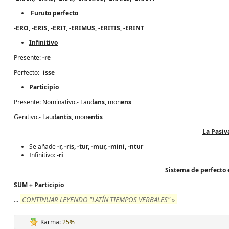
Furuto perfecto
-ERO,
-ERIS, -ER
IT,
-ERIMUS,
-ERITIS,
-ERINT
Infinitivo
Presente:
-re
Perfecto: -
isse
Participio
Presente: Nominativo.- Laud
ans,
mon
ens
Genitivo.- Laud
antis,
mon
entis
La Pasiv
Se añade
-r, -ris, -tur, -mur, -mini, -ntur
Infinitivo:
-ri
Sistema de perfecto 
SUM + Participio
CONTINUAR LEYENDO "LATÍN TIEMPOS VERBALES" »
...
Karma:
25%