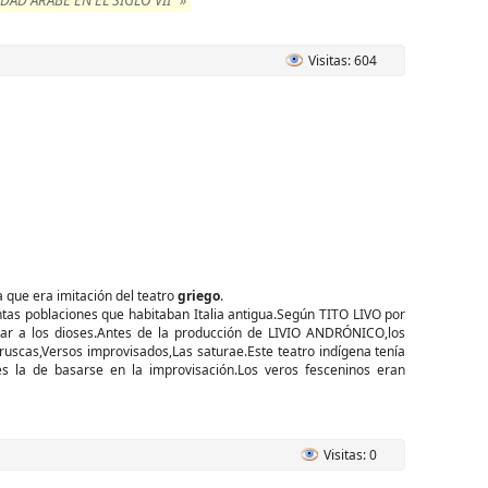
D ÁRABE EN EL SIGLO VII" »
Visitas: 604
que era imitación del teatro
griego
.
tas poblaciones que habitaban Italia antigua.Según TITO LIVO por
guar a los dioses.Antes de la producción de LIVIO ANDRÓNICO,los
scas,Versos improvisados,Las saturae.Este teatro indígena tenía
es la de basarse en la improvisación.Los veros fesceninos eran
Visitas: 0