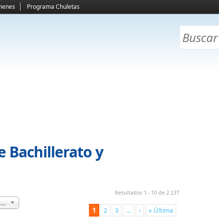
menes
Programa Chuletas
e Bachillerato y
Resultados 1 - 10 de 2.237
Bachillerato y Selectividad
1
2
3
…
›
» Última