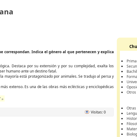
mana
Chu
que correspondan. Indica el género al que pertenecen y explica
Prima
ca. Destaca por su extensión y por su complejidad, exalta los
Secun
 ser humano ante un destino fatal.
Bachil
 la mayoría está protagonizado por animales. Se tradujo al persa y
Forma
Unive
 más extenso. Es una de las obras más eclécticas y enciclopédicas
Oposi
Otros
 »
Otras
Visitas: 0
Lengua
Histor
Filoso
Matem
Biolo