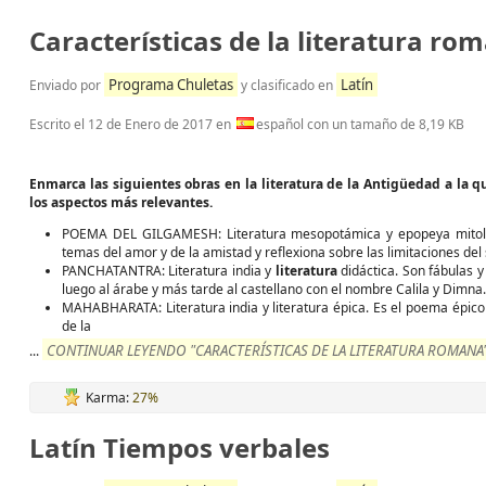
Características de la literatura ro
Programa Chuletas
Latín
Enviado por
y clasificado en
Escrito el
12 de Enero de 2017
en
español con un tamaño de 8,19 KB
Enmarca las siguientes obras en la literatura de la Antigüedad a la 
los aspectos más relevantes.
POEMA DEL GILGAMESH: Literatura mesopotámica y epopeya mitológi
temas del amor y de la amistad y reflexiona sobre las limitaciones del
PANCHATANTRA: Literatura india y
literatura
didáctica. Son fábulas y
luego al árabe y más tarde al castellano con el nombre Calila y Dimna.
MAHABHARATA: Literatura india y literatura épica. Es el poema épico
de la
CONTINUAR LEYENDO "CARACTERÍSTICAS DE LA LITERATURA ROMANA"
...
Karma:
27%
Latín Tiempos verbales