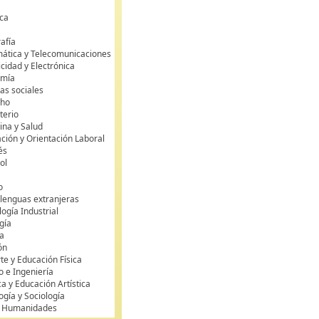
ca
s
afía
mática y Telecomunicaciones
icidad y Electrónica
omía
as sociales
cho
terio
ina y Salud
ción y Orientación Laboral
és
ol
o
 lenguas extranjeras
ogía Industrial
gía
a
ón
te y Educación Física
o e Ingeniería
ca y Educación Artística
ogía y Sociología
y Humanidades