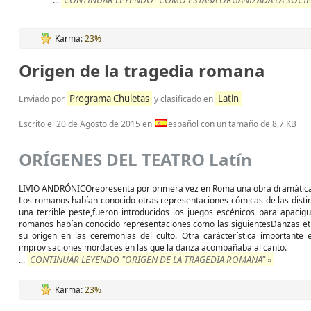
CONTINUAR LEYENDO "COMO ESTABA ORGANIZADA LA SOCIEDA
-...
Karma:
23%
Origen de la tragedia romana
Programa Chuletas
Latín
Enviado por
y clasificado en
Escrito el
20 de Agosto de 2015
en
español con un tamaño de 8,7 KB
ORÍGENES DEL TEATRO Latín
LIVIO ANDRÓNICOrepresenta por primera vez en Roma una obra dramática 
Los romanos habían conocido otras representaciones cómicas de las distin
una terrible peste,fueron introducidos los juegos escénicos para apaci
romanos habían conocido representaciones como las siguientesDanzas etru
su origen en las ceremonias del culto. Otra carácterística importante 
improvisaciones mordaces en las que la danza acompañaba al canto.
CONTINUAR LEYENDO "ORIGEN DE LA TRAGEDIA ROMANA" »
...
Karma:
23%