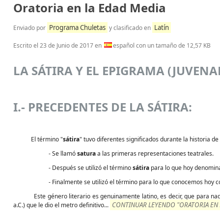
Oratoria en la Edad Media
Programa Chuletas
Latín
Enviado por
y clasificado en
Escrito el
23 de Junio de 2017
en
español con un tamaño de 12,57 KB
LA SÁTIRA Y EL EPIGRAMA (JUVENA
I.- PRECEDENTES DE LA SÁTIRA:
El término "
sátira
" tuvo diferentes significados durante la historia de l
- Se llamó
satura
a las primeras representaciones teatrales.
- Después se utilizó el término
sátira
para lo que hoy denomi
- Finalmente se utilizó el término para lo que conocemos hoy 
Este género literario es genuinamente latino, es decir, que para nada tie
CONTINUAR LEYENDO "ORATORIA EN L
a.C.) que le dio el metro definitivo...