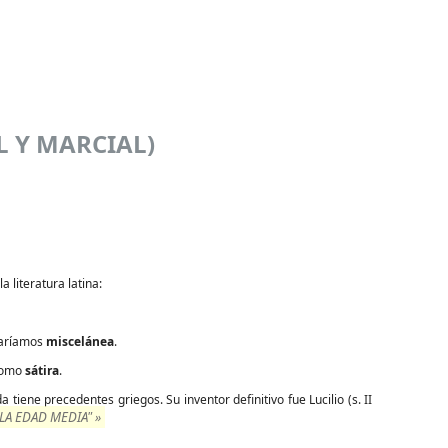
L Y MARCIAL)
a literatura latina:
naríamos
miscelánea
.
como
sátira
.
ne precedentes griegos. Su inventor definitivo fue Lucilio (s. II
A EDAD MEDIA" »