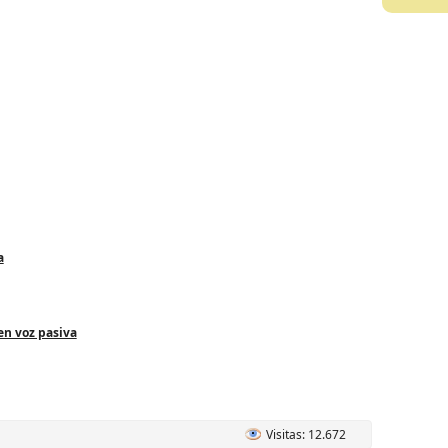
a
en voz pasiva
Visitas: 12.672