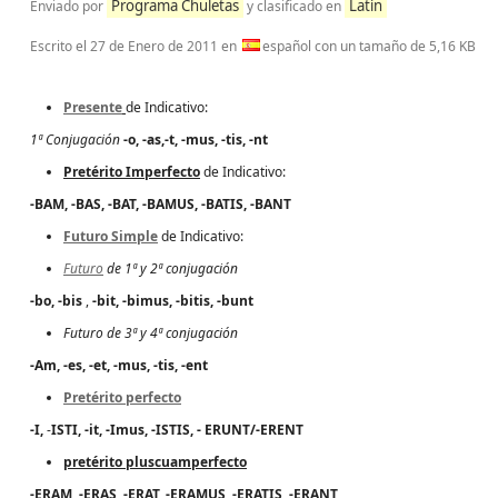
Programa Chuletas
Latín
Enviado por
y clasificado en
Escrito el
27 de Enero de 2011
en
español con un tamaño de 5,16 KB
Presente
de Indicativo:
1ª Conjugación
-o, -as,-t, -mus, -tis, -nt
Pretérito Imperfecto
de Indicativo:
-BAM,
-BAS,
-BAT,
-BAMUS
,
-BATIS,
-BANT
Futuro Simple
de Indicativo:
Futuro
de 1ª y 2ª conjugación
-bo, -bis
,
-bit,
-bimus,
-bitis,
-bunt
Futuro de 3ª y 4ª conjugación
-Am,
-es, -et, -mus, -tis, -ent
Pretérito perfecto
-I,
-
ISTI, -it, -Imus,
-ISTIS,
- ERUNT/-ERENT
pretérito pluscuamperfecto
-ERAM,
-ERAS,
-ERAT,
-ERAMUS,
-ERATIS,
-ERANT