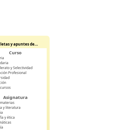
letas y apuntes de...
Curso
ria
daria
lerato y Selectividad
ción Profesional
rsidad
ción
 cursos
Asignatura
 materias
 y literatura
ia
fía y ética
áticas
gía