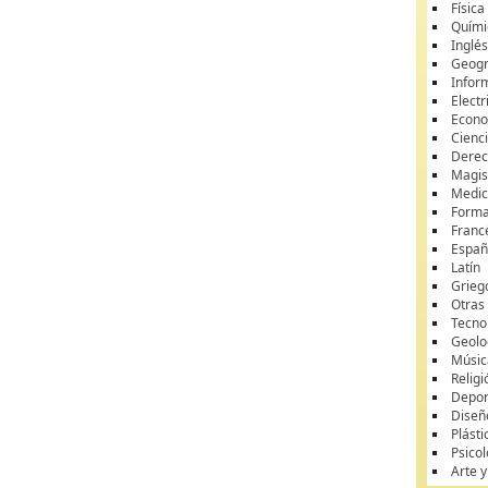
Física
Quími
Inglé
Geogr
Infor
Electr
Econ
Cienci
Dere
Magis
Medic
Forma
Franc
Españ
Latín
Grieg
Otras
Tecnol
Geolo
Músic
Religi
Depor
Diseñ
Plásti
Psicol
Arte 