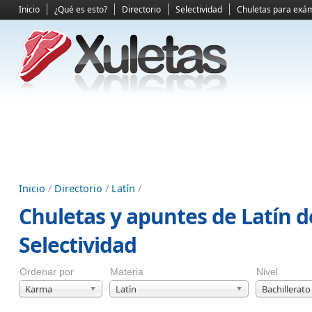
Inicio
¿Qué es esto?
Directorio
Selectividad
Chuletas para exá
Inicio
/
Directorio
/
Latín
/
Chuletas y apuntes de Latín d
Selectividad
Ordenar por
Materia
Nivel
Karma
Latín