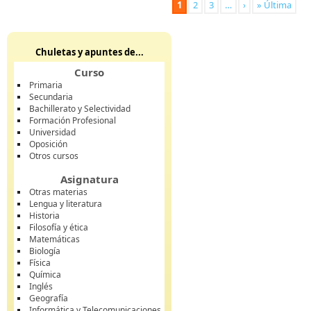
1
2
3
…
›
» Última
Chuletas y apuntes de...
Curso
Primaria
Secundaria
Bachillerato y Selectividad
Formación Profesional
Universidad
Oposición
Otros cursos
Asignatura
Otras materias
Lengua y literatura
Historia
Filosofía y ética
Matemáticas
Biología
Física
Química
Inglés
Geografía
Informática y Telecomunicaciones