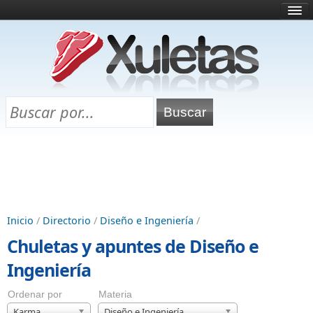
Inicio
¿Qué es esto?
Directorio
Selectividad
Chuletas para exámenes
Programa Chuletas
Inicio
/
Directorio
/
Diseño e Ingeniería
/
Chuletas y apuntes de Diseño e
Ingeniería
Ordenar por
Materia
Karma
Diseño e Ingeniería