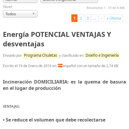
Nivel
Resultados 1 - 10 de 4.446
Todos
1
2
3
…
›
» Última
Energía POTENCIAL VENTAJAS Y
desventajas
Programa Chuletas
Diseño e Ingeniería
Enviado por
y clasificado en
Escrito el
19 de Enero de 2016
en
español con un tamaño de 2,74 KB
Incineración DOMICILIARIA: es la quema de basura
en el lugar de producción
VENTAJAS:
• Se reduce el volumen que debe recolectarse