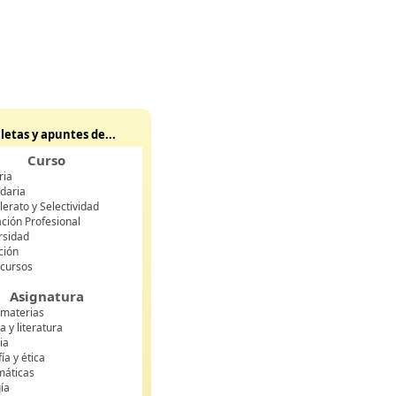
letas y apuntes de...
Curso
ria
daria
lerato y Selectividad
ción Profesional
rsidad
ción
 cursos
Asignatura
 materias
 y literatura
ia
fía y ética
áticas
gía