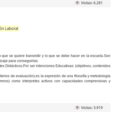
Visitas: 6.281
ón Laboral
e lo que se quiere transmitir y lo que se debe hacer en la escuela.Son
aje para conseguirlas.
s Didácticos.Por ser intenciones Educativas: (objetivos, contenidos
riterios de evaluación).es la expresión de una filosofía y metodología
lumnos) como interpretes activos con capacidades comprensivas y
Visitas: 3.919