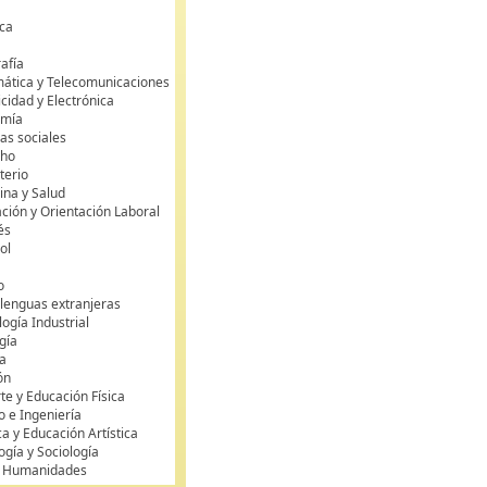
ca
s
afía
mática y Telecomunicaciones
icidad y Electrónica
omía
as sociales
cho
terio
ina y Salud
ción y Orientación Laboral
és
ol
o
 lenguas extranjeras
ogía Industrial
gía
a
ón
te y Educación Física
o e Ingeniería
ca y Educación Artística
ogía y Sociología
y Humanidades