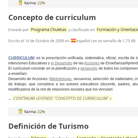
Karma:
22%
Concepto de curriculum
Programa Chuletas
Formación y Orientaci
Enviado por
y clasificado en
Escrito el
14 de Octubre de 2009
en
español con un tamaño de 1,75 KB
CURRICULUM
:
es la prescripción unificada, sistematica, oficial, escrita d
intenciones Educativas y
el Desarrollo
de las
Acciones
de Enseñanza/Aprendiz
El curriculum consiste en la planificación y
desarrollo
de todos los componente
a enseñar)-
Desarrollo de Acciones: (
Metodologia
, secuencia, selección de materiales, c
de trabajo, que considera a los actores educativos (docente, padres, a
modificadora de la red de relaciones sociales que los vinculan
CONTINUAR LEYENDO "CONCEPTO DE CURRICULUM" »
...
Karma:
22%
Definición de Turismo