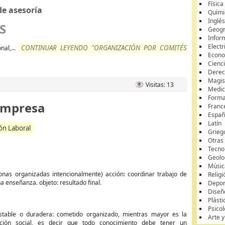
Física
de asesoría
Quími
Inglé
S
Geogr
Infor
Electr
CONTINUAR LEYENDO "ORGANIZACIÓN POR COMITÉS
nal,...
Econ
Cienci
Dere
Magis
Visitas: 13
Medic
Forma
empresa
Franc
Españ
Latín
ón Laboral
Grieg
Otras
Tecnol
Geolo
Músic
onas organizadas intencionalmente) acción: coordinar trabajo de
Religi
 enseñanza. objeto: resultado final.
Depor
Diseñ
Plásti
Psicol
able o duradera: cometido organizado, mientras mayor es la
Arte 
unción social, es decir que todo conocimiento debe tener un