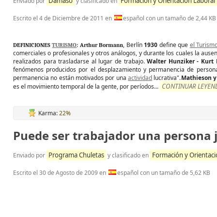
Dámaso
Formación y Orientación Laboral
Enviado por
y clasificado en
Escrito el
4 de Diciembre de 2011
en
español con un tamaño de 2,44 KB
, Berlín
1930
define que
el Turism
DEFINICIONES
TURISMO
: Arthur Bormann
comerciales o profesionales y otros análogos, y durante los cuales la ausen
realizados para trasladarse al lugar de trabajo.
Walter Hunziker - Kurt 
fenómenos producidos por el desplazamiento y permanencia de personas
permanencia no están motivados por una
actividad
lucrativa".
Mathieson y
CONTINUAR LEYEND
es el movimiento temporal de la gente, por períodos...
Karma:
22%
Puede ser trabajador una persona j
Programa Chuletas
Formación y Orientaci
Enviado por
y clasificado en
Escrito el
30 de Agosto de 2009
en
español con un tamaño de 5,62 KB