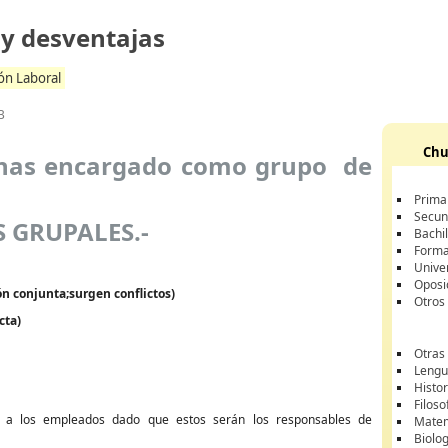
 y desventajas
ón Laboral
B
Chu
sonas encargado como grupo de
Prima
Secun
 GRUPALES.-
Bachil
Forma
Unive
Oposi
n conjunta;surgen conflictos)
Otros
cta)
Otras
Lengua
Histor
Filoso
ra a los empleados dado que estos serán los responsables de
Matem
Biolo