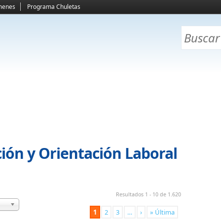
menes
Programa Chuletas
ión y Orientación Laboral
Resultados 1 - 10 de 1.620
1
2
3
…
›
» Última