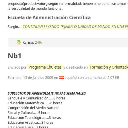
propósito(productivo)org según su formalidad: tienen o no tienen sistemas o
la verticalidad de mando funcional.
Escuela de Administración Científica
CONTINUAR LEYENDO "EJEMPLO UNIDAD DE MANDO EN UNA EM
Surgíó...
Karma:
24%
Nb1
Programa Chuletas
Formación y Orientaci
Enviado por
y clasificado en
Escrito el
13 de Julio de 2009
en
español con un tamaño de 2,07 KB
SUBSECTOR DE APRENDIZAJE HORAS SEMANALES
Lenguaje y Comunicación……8 horas
Educación Matemática……-6 horas
Comprensión del Medio Natural
Social y Cultural……5 horas
Educación Tecnológica……3 horas
Educación Artística….3 horas
Educación Física
...3 horas