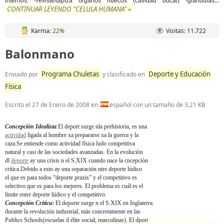
...
internos. -reviste/tapiza organos huecos (cavidad bucal) -glandulas
CONTINUAR LEYENDO "CELULA HUMANA" »
Karma:
22%
Visitas: 11.722
Balonmano
Programa Chuletas
Deporte y Educación
Enviado por
y clasificado en
Física
Escrito el
27 de Enero de 2008
en
español con un tamaño de 3,21 KB
Concepción Idealista
:El deport surge nla prehistoria, es una
actividad
ligada al hombre xa prepararse xa la guerra y la
caza.Se entiende como actividad física ludo competitiva
natural y casi de las sociedades avanzadas. En la evolución
dl
deporte
ay una crisis n el S.XIX cuando nace la cncepción
crítica.Debido a esto ay una separación ntre deporte lúdico
el que es para todos “deporte praxis” y el competitivo es
selectivo que es para los mejores. El problema es cuál es el
límite entre deporte lúdico y el competitivo.
Concepción Crítica:
El deporte surge n el S.XIX en Inglaterra
durante la revolución industrial, más concretamente en las
Publics Schools(escuelas d élite social, masculinas). El dport