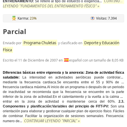
CONTINUAR
...
ENTRENAMIENTO:
Se refiere al tipo de esfuerzo o exigencia
LEYENDO "FUNDAMENTOS DEL ENTRENAMIENTO FÍSICO" »
Karma:
23%
Visitas: 7.394
Parcial
Programa Chuletas
Deporte y Educación
Enviado por
y clasificado en
Física
Escrito el
11 de Diciembre de 2007
en
español con un tamaño de 8,05 KB
Diferencias básicas entre vigorexia y la anorexia: Zona de actividad física
saludable:
La intensidad en actividades aeróbicas puede controlarse
mediante la frecuencia cardiaca.
Se encuentra entre el 55 y 90% de la
frecuencia cardiaca máxima.
Al inicio de un programa o después de un periodo
de inactividad se recomienda que la frecuencia se encuentre en la parte
inferior de la zona de actividad.
En el calentamiento y la vuelta a la calma no
entrar en la zona de actividad o mantenerse cerca del 60%.
2.3.
Componentes y planificación:
Variables del principio de FITT-PV:
Son una
orientación para elaborar y gestionar cualquier plan de ejercicio físico. Fáciles
de combinar. Facilitar la organización de sesiones semanales. Frecuencia:
CONTINUAR LEYENDO "PARCIAL" »
...
numero de