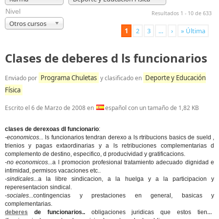
Nivel
Resultados 1 - 10 de 633
Otros cursos
1
2
3
…
›
» Última
Clases de deberes d ls funcionarios
Programa Chuletas
Deporte y Educación
Enviado por
y clasificado en
Física
Escrito el
6 de Marzo de 2008
en
español con un tamaño de 1,82 KB
clases de derexoas dl funcionario
:
-economicos...
ls funcionarios tendran derexo a ls rtribucions basics de sueld ,
trienios y pagas extaordinarias y a ls retribuciones complementarias d
complemento de destino, especifico, d producividad y gratificacions.
-no economicos...
a l promocion profesional tratamiento adecuado dignidad e
intimidad, permisos vacaciones etc..
-sindicales...
a la libre sindicacion, a la huelga y a la participacion y
reperesentacion sindical.
-sociales...
contingencias y prestaciones en general, basicas y
complementarias.
deberes
de funcionarios..
obligaciones juridicas que estos tienen