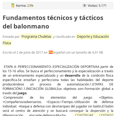
Karma:
23%
Visitas: 5.171
Fundamentos técnicos y tácticos
del balonmano
Programa Chuletas
Deporte y Educación
Enviado por
y clasificado en
Física
Escrito el
2 de Junio de 2017
en
español con un tamaño de 4,91 KB
ETAPA 4: PERFECCIONAMIENTO: ESPECIALIZACIÓN DEPORTIVAA partir de
los 15-16 años. Se busca el perfeccionamiento y la especialización a través
de un entrenamiento especializado y un
desarrollo
de la condición física
específica.Se enseñan y perfecciona todas las habilidades del deporte
produciéndose un proceso de automatización.1.ETAPAS DE
FORMACIÓN1.1.INICIACIÓN GLOBALSus objetivos son:-Formación global a
través del
juego
.
-Comprensión de los elementos del juego: +Objetivo.
+Compañeros/adversarios. +Espacio.+Tiempo.-Utilización de defensa
individual. -Ataque a defensa con desmarques del jugador sin balón.El balón
será el centro de atención y se buscará conseguir la dispersión y la
CONTINUAR LEYENDO
diferenciación atacante-defensor.Mucha...