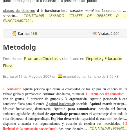
(funcionarios) respecto a ls servicios k prestan n l ad. publica.
clases de deberes
d ls funcionarios..
-caracter moral..
los funcionarios en
CONTINUAR LEYENDO "CLASES DE DEBERES D LS
...
servicio
FUNCIONARIOS" »
Karma:
48%
Visitas: 5.204
Metodolg
Programa Chuletas
Deporte y Educación
Enviado por
y clasificado en
Física
Escrito el
17 de Mayo de 2007
en
español con un tamaño de 8,45 KB
1. Animador:
aquella persona que estimula creatividad de los grupos en el seno de un
trabajo global y permanente.
Animar:
dar ánimo, estimular.
1.1 Aptitudes del animador
: 1.
don de gentes, 2. dirección de grupos y 3. organización.
Aptitud personal:
buena
condición física para el estrés.
Aptitud intelectual
:
sociable.
Aptitud moral:
principios
básicos: humanismo, democracia.
Aptitud para comunicarse:
sentido del humor,
ambiente agradable.
Aptitud de aprendizaje permanente:
el aprendizaje dura toda la
vida, dispuesto al autoaprendizaje.
Espíritu de servicio:
capacidad de estar con los demás
dispuesto a atender sus requerimientos y tratando de resolver sus necesidades.
1.2
CONTINUAR LEYENDO
...
Realidad de la animación sociocultural:
dos tipos de roles: