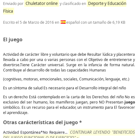
Chuletator online
Deporte y Educación
Enviado por
y clasificado en
Física
Escrito el
5 de Marzo de 2016
en
español con un tamaño de 6,19 KB
El juego
Actividad de carácter libre y voluntario que debe Resultar lúdica y placentera
llevada a cabo por una o varias personas con el Objetivo de entretenerse y
divertirse.Tiene Carácter universal. Surge en la infancia de forma natural.
Contribuye al desarrollo de todas las capacidades Humanas
(cognitivas, motoras, emocionales, sociales, Comunicación, lenguaje, etc.)
Es un síntoma de salud Es necesario para el Desarrollo integral del niño
Es un derecho Está contemplado en la carta de los Derechos del niño No es
exclusivo del ser humano, los mamíferos juegan, pero NO Presentan
juego
simbólico. Es un recurso para el educador, un instrumento para El favorecer
el aprendizaje.
Otras carácterísticas del juego *
CONTINUAR LEYENDO "BENEFICIOS
Actividad Espontánea*No Requiere...
DEL JUEGO FUNCIONAL O DE EJERCICIO" »