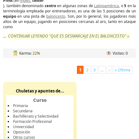
Pívot
(en
inglés
,
center
), también denominado
centro
en algunas zonas de
Latinoamérica
, o
5
en la
terminología empleada por entrenadores, es una de las 5 posiciones de un
equipo
en una pista de
baloncesto
. Son, por lo general, los jugadores más
altos de un equipo, jugando en posiciones cercanas al aro, tanto en ataque
como
CONTINUAR LEYENDO "QUE ES DESMARCAJE EN EL BALONCESTO" »
...
Karma:
22%
Visitas: 0
1
2
3
…
›
» Última
Chuletas y apuntes de...
Curso
Primaria
Secundaria
Bachillerato y Selectividad
Formación Profesional
Universidad
Oposición
Otros cursos