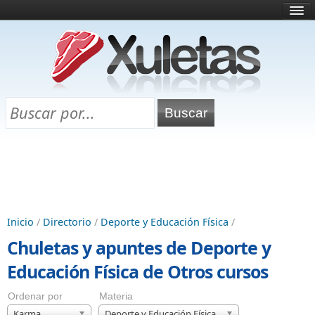
Inicio
¿Qué es esto?
Directorio
Selectividad
Chuletas para exámenes
Programa Chuletas
Inicio
/
Directorio
/
Deporte y Educación Física
/
Chuletas y apuntes de Deporte y
Educación Física de Otros cursos
Ordenar por
Materia
Karma
Deporte y Educación Física