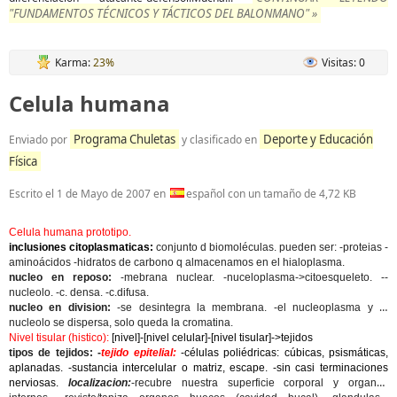
"FUNDAMENTOS TÉCNICOS Y TÁCTICOS DEL BALONMANO" »
Karma:
23%
Visitas: 0
Celula humana
Programa Chuletas
Deporte y Educación
Enviado por
y clasificado en
Física
Escrito el
1 de Mayo de 2007
en
español con un tamaño de 4,72 KB
Celula humana prototipo.
inclusiones citoplasmaticas:
conjunto d biomoléculas. pueden ser: -proteias -
aminoácidos -hidratos de carbono q almacenamos en el hialoplasma.
nucleo en reposo:
-mebrana nuclear. -nuceloplasma->citoesqueleto. --
nucleolo. -c. densa. -c.difusa.
nucleo en division:
-se desintegra la membrana. -el nucleoplasma y el
nucleolo se dispersa, solo queda la cromatina.
Nivel tisular (histico):
[nivel]-[nivel celular]-[nivel tisular]->tejidos
tipos de tejidos: -
tejido epitelial:
-células poliédricas: cúbicas, psismáticas,
aplanadas. -sustancia intercelular o matriz, escape. -sin casi terminaciones
nerviosas.
localizacion:
-recubre nuestra superficie corporal y organos