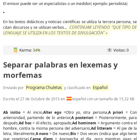
El emisor puede ser un especialistas o un medidor( ejemplo: periodista)
•
En los textos didácticos y noticias científicas se utiliza la tercera persona, se
CONTINUAR LEYENDO "QUE TIPO DE
citan discursos y se utilizan verbos...
LENGUAJE SE UTILIZA EN LOS TEXTOS DE DIVULGACIÓN" »
Karma:
34%
Visitas: 0
Separar palabras en lexemas y
morfemas
Programa Chuletas
Español
Enviado por
y clasificado en
Escrito el
27 de Octubre de 2015
en
español con un tamaño de 15,32 KB
Ab initio
= Al inicio,
Alter ego
=Otro yo, otra persona,
A priori
= Con
anterioridad, partiendo de lo anterior,
A posteriori
= Posteriormente, para
después,
Ad hoc
= Al efecto, apropiado,
Ad hominem
= Argumento contra el
hombre, contra la misma persona del adversario,
Ad litteram
= Al pie de la
letra, literalmente,
A novo
= De nuevo,
Bis
= Dos veces (indica que algo tiene
que repetirse),
Carpe diem
= Aprovecha el día, goza mientras vivas el