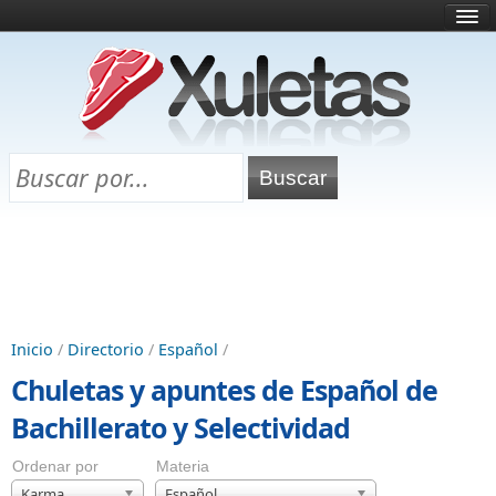
Inicio
¿Qué es esto?
Directorio
Selectividad
Chuletas para exámenes
Programa Chuletas
Inicio
/
Directorio
/
Español
/
Chuletas y apuntes de Español de
Bachillerato y Selectividad
Ordenar por
Materia
Karma
Español