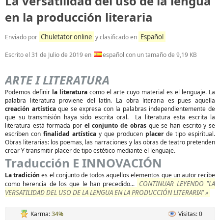
La versatilidad del uso de la lengua
en la producción literaria
Chuletator online
Español
Enviado por
y clasificado en
Escrito el
31 de Julio de 2019
en
español con un tamaño de 9,19 KB
ARTE I LITERATURA
Podemos definir
la literatura
como el arte cuyo material es el lenguaje. La
palabra literatura proviene del latín. La obra literaria es pues aquella
creación artística
que se expresa con la palabras independientemente de
que su transmisión haya sido escrita oral. La literatura esta escrita la
literatura está formada por
el conjunto de obras
que se han escrito y se
escriben con
finalidad artística
y que producen
placer
de tipo espiritual.
Obras literarias: los poemas, las narraciones y las obras de teatro pretenden
crear Y transmitir placer de tipo estético mediante el lenguaje.
Traducción E INNOVACIÓN
La tradición
es el conjunto de todos aquellos elementos que un autor recibe
CONTINUAR LEYENDO "LA
como herencia de los que le han precedido...
VERSATILIDAD DEL USO DE LA LENGUA EN LA PRODUCCIÓN LITERARIA" »
Karma:
34%
Visitas: 0