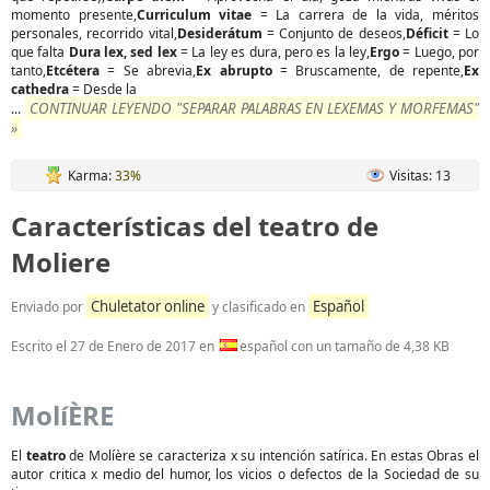
momento presente,
Curriculum vitae
= La carrera de la vida, méritos
personales, recorrido vital,
Desiderátum
= Conjunto de deseos,
Déficit
= Lo
que falta
Dura lex, sed lex
= La ley es dura, pero es la ley,
Ergo
= Luego, por
tanto,
Etcétera
= Se abrevia,
Ex abrupto
= Bruscamente, de repente,
Ex
cathedra
= Desde la
CONTINUAR LEYENDO "SEPARAR PALABRAS EN LEXEMAS Y MORFEMAS"
...
»
Karma:
33%
Visitas: 13
Características del teatro de
Moliere
Chuletator online
Español
Enviado por
y clasificado en
Escrito el
27 de Enero de 2017
en
español con un tamaño de 4,38 KB
MolíÈRE
El
teatro
de Molíère se caracteriza x su intención satírica. En estas Obras el
autor critica x medio del humor, los vicios o defectos de la Sociedad de su