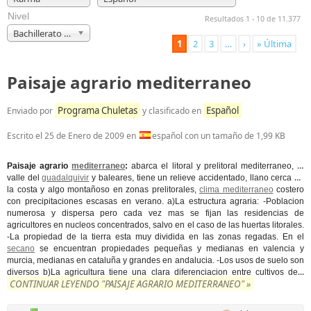
Nivel
Resultados 1 - 10 de 11.377
Bachillerato y Selectividad
1
2
3
…
›
» Última
Paisaje agrario mediterraneo
Programa Chuletas
Español
Enviado por
y clasificado en
Escrito el
25 de Enero de 2009
en
español con un tamaño de 1,99 KB
Paisaje agrario
mediterraneo
:
abarca el litoral y prelitoral mediterraneo, el
valle del
guadalquivir
y baleares, tiene un relieve accidentado, llano cerca de
la costa y algo montañoso en zonas prelitorales,
clima mediterraneo
costero
con precipitaciones escasas en verano. a)La estructura agraria: -Poblacion
numerosa y dispersa pero cada vez mas se fijan las residencias de
agricultores en nucleos concentrados, salvo en el caso de las huertas litorales.
-La propiedad de la tierra esta muy dividida en las zonas regadas. En el
secano
se encuentran propiedades pequeñas y medianas en valencia y
murcia, medianas en cataluña y grandes en andalucia. -Los usos de suelo son
...
diversos b)La agricultura tiene una clara diferenciacion entre cultivos de
CONTINUAR LEYENDO "PAISAJE AGRARIO MEDITERRANEO" »