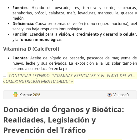
Fuentes
: Hígado de pescado, res, ternera y cerdo; espinacas,
zanahorias, brócoli, calabaza, maíz, levaduras, mantequilla, quesos y
melón.
Deficiencia
: Causa problemas de visión (como ceguera nocturna), piel
seca y una baja respuesta inmunológica.
Función
: Esencial para la
visión
, el
crecimiento y desarrollo celular
,
y la
función inmunológica
.
Vitamina D (Calciferol)
Fuentes
: Aceite de hígado de pescado, pescados de mar, yema de
huevo, leche y sus derivados. La exposición a la luz solar también
estimula su producción en la piel.
CONTINUAR LEYENDO "VITAMINAS ESENCIALES Y EL PLATO DEL BIEN
...
COMER: NUTRICIÓN PARA TU SALUD" »
Karma:
20%
Visitas: 0
Donación de Órganos y Bioética:
Realidades, Legislación y
Prevención del Tráfico