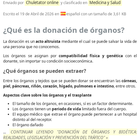
Chuletator online
Medicina y Salud
Enviado por
y clasificado en
Escrito el
19 de Abril de 2026
en
español con un tamaño de 3,61 KB
¿Qué es la donación de órganos?
La donación es un
acto altruista
mediante el cual se puede salvar la vida de
una persona que no conocemos.
Los órganos se asignan por
compatibilidad física y genética
con el
donante, sin importar su condición socioeconómica.
¿Qué órganos se pueden extraer?
Entre los órganos y tejidos que se pueden donar se encuentran las
córneas,
piel, páncreas, riñón, corazón, hígado, pulmones e intestino
, entre otros.
Aspectos clave sobre los órganos y el trasplante
El tamaño de los órganos, en ocasiones, sí es un factor determinante.
Los órganos tienen un
periodo de vida
limitado fuera del cuerpo.
El equipo médico que extrae el órgano puede pertenecer a un hospital
distinto al del receptor.
El órgano dañado
CONTINUAR LEYENDO "DONACIÓN DE ÓRGANOS Y BIOÉTICA:
...
REALIDADES, LEGISLACIÓN Y PREVENCIÓN DEL TRÁFICO" »