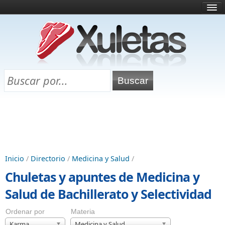
Inicio
¿Qué es esto?
Directorio
Selectividad
Chuletas para exámenes
Programa Chuletas
Inicio
/
Directorio
/
Medicina y Salud
/
Chuletas y apuntes de Medicina y
Salud de Bachillerato y Selectividad
Ordenar por
Materia
Karma
Medicina y Salud