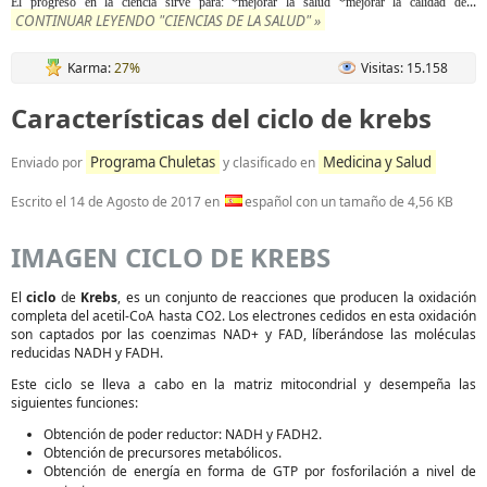
...
El progreso en la ciencia sirve para: *mejorar la salud *mejorar la calidad de
CONTINUAR LEYENDO "CIENCIAS DE LA SALUD" »
Karma:
27%
Visitas: 15.158
Características del ciclo de krebs
Programa Chuletas
Medicina y Salud
Enviado por
y clasificado en
Escrito el
14 de Agosto de 2017
en
español con un tamaño de 4,56 KB
IMAGEN CICLO DE KREBS
El
ciclo
de
Krebs
, es un conjunto de reacciones que producen la oxidación
completa del acetil-CoA hasta CO2. Los electrones cedidos en esta oxidación
son captados por las coenzimas NAD+ y FAD, líberándose las moléculas
reducidas NADH y FADH.
Este ciclo se lleva a cabo en la matriz mitocondrial y desempeña las
siguientes funciones:
Obtención de poder reductor: NADH y FADH2.
Obtención de precursores metabólicos.
Obtención de energía en forma de GTP por fosforilación a nivel de