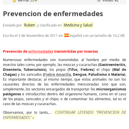
Karma:
22%
Visitas: 42
Prevencion de enfermedades
Ruben
Medicina y Salud
Enviado por
y clasificado en
Escrito el
3 de Noviembre de 2011
en
español con un tamaño de 10,2 KB
Prevención de
enfermedades
transmitidas por insectos
Numerosas enfermedades son transmitidas al hombre por medio de
insectos tales como, por ejemplo, las moscas y cucarachas
(Gastroenteritis,
Disentería, Tuberculosis)
, los piojos
(Tifus, Fiebres)
el chipo
(Mal de
Chagas)
y los zancudos
(
Fiebre Amarilla
, Dengue, Paludismo o Malaria).
Es importante destacar, al mismo tiempo, que estos animales no son los
causantes directos de las enfermedades mencionadas sino que son,
simplemente, los vectores encargados de transportar los
microorganismos
patógenos
e introducirlos dentro del organismo humano, como en el caso
de los piojos, zancudos y el chipo; o de contaminar los alimentos, tal es el
caso de las moscas y cucarachas.
CONTINUAR LEYENDO "PREVENCION DE
Observamos, por lo tanto,...
ENFERMEDADES" »