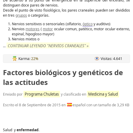
De acuerdo a su punto de emergencia en la superficie del encéfalo, se
distinguen doce pares de nervios.
Desde el punto de visto fisiológico, los pares craneales pueden ser divididos
en tres
grupos
o categorías.
Nervios sensitivos o sensoriales (olfatorio,
óptico
y auditivo)
Nervios
motores
(
motor
ocular comun, patético, motor ocular externo,
espinal, hipogloso mayor)
Nervios mixtos o
CONTINUAR LEYENDO "NERVIOS CRANEALES" »
...
Karma:
22%
Visitas: 4.641
Factores biológicos y genéticos de
las actitudes
Programa Chuletas
Medicina y Salud
Enviado por
y clasificado en
Escrito el
8 de Septiembre de 2015
en
español con un tamaño de 3,29 KB
Salud y
enfermedad
.