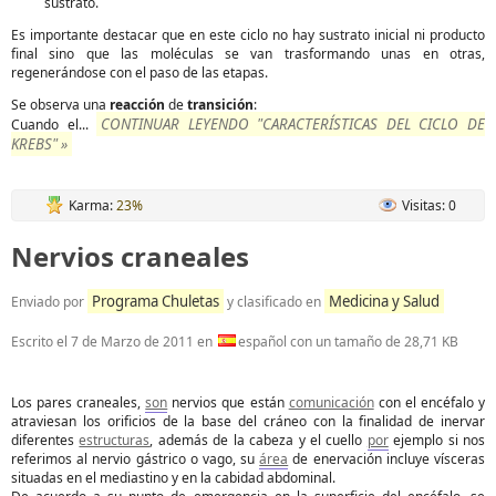
sustrato.
Es importante destacar que en este ciclo no hay sustrato inicial ni producto
final sino que las moléculas se van trasformando unas en otras,
regenerándose con el paso de las etapas.
Se observa una
reacción
de
transición
:
CONTINUAR LEYENDO "CARACTERÍSTICAS DEL CICLO DE
Cuando el...
KREBS" »
Karma:
23%
Visitas: 0
Nervios craneales
Programa Chuletas
Medicina y Salud
Enviado por
y clasificado en
Escrito el
7 de Marzo de 2011
en
español con un tamaño de 28,71 KB
Los pares craneales,
son
nervios que están
comunicación
con el encéfalo y
atraviesan los orificios de la base del cráneo con la finalidad de inervar
diferentes
estructuras
, además de la cabeza y el cuello
por
ejemplo si nos
referimos al nervio gástrico o vago, su
área
de enervación incluye vísceras
situadas en el mediastino y en la cabidad abdominal.