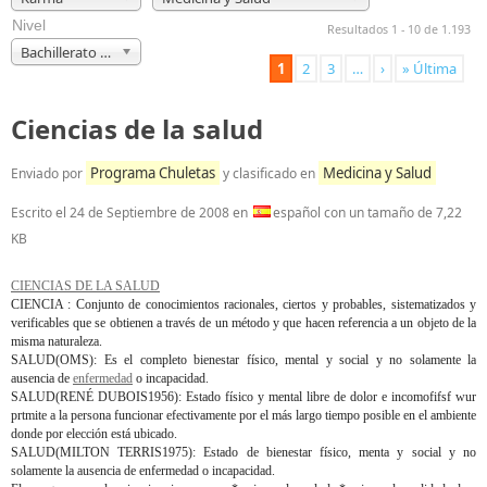
Nivel
Resultados 1 - 10 de 1.193
Bachillerato y Selectividad
1
2
3
…
›
» Última
Ciencias de la salud
Programa Chuletas
Medicina y Salud
Enviado por
y clasificado en
Escrito el
24 de Septiembre de 2008
en
español con un tamaño de 7,22
KB
CIENCIAS DE LA SALUD
CIENCIA : Conjunto de conocimientos racionales, ciertos y probables, sistematizados y
verificables que se obtienen a través de un método y que hacen referencia a un objeto de la
misma naturaleza.
SALUD(OMS): Es el completo bienestar físico, mental y social y no solamente la
ausencia de
enfermedad
o incapacidad.
SALUD(RENÉ DUBOIS1956): Estado físico y mental libre de dolor e incomofifsf wur
prtmite a la persona funcionar efectivamente por el más largo tiempo posible en el ambiente
donde por elección está ubicado.
SALUD(MILTON TERRIS1975): Estado de bienestar físico, menta y social y no
solamente la ausencia de enfermedad o incapacidad.