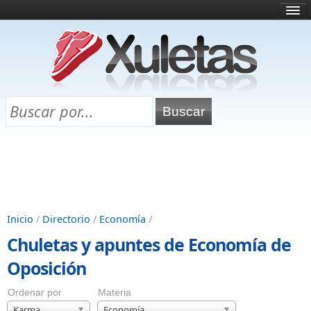
Inicio
¿Qué es esto?
Directorio
Selectividad
Chuletas para exámenes
Programa Chuletas
Inicio
/
Directorio
/
Economía
/
Chuletas y apuntes de Economía de
Oposición
Ordenar por
Materia
Karma
Economía