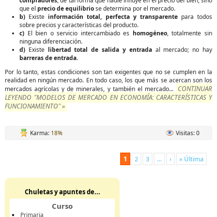
compradores
, de tal forma que nadie influye en el precio del bien, sino
que el
precio de equilibrio
se determina por el mercado.
b)
Existe
información total, perfecta y transparente
para todos
sobre precios y características del producto.
c)
El bien o servicio intercambiado es
homogéneo
, totalmente sin
ninguna diferenciación.
d)
Existe
libertad total de salida y entrada
al mercado; no hay
barreras de entrada
.
Por lo tanto, estas condiciones son tan exigentes que no se cumplen en la
realidad en ningún mercado. En todo caso, los que más se acercan son los
CONTINUAR
mercados agrícolas y de minerales, y también el mercado...
LEYENDO "MODELOS DE MERCADO EN ECONOMÍA: CARACTERÍSTICAS Y
FUNCIONAMIENTO" »
Karma:
18%
Visitas: 0
1
2
3
…
›
» Última
Chuletas y apuntes de...
Curso
Primaria