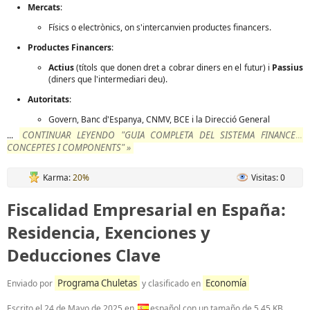
Mercats
:
Físics o electrònics, on s'intercanvien productes financers.
Productes Financers
:
Actius
(títols que donen dret a cobrar diners en el futur) i
Passius
(diners que l'intermediari deu).
Autoritats
:
Govern, Banc d'Espanya, CNMV, BCE i la Direcció General
CONTINUAR LEYENDO "GUIA COMPLETA DEL SISTEMA FINANCER:
...
CONCEPTES I COMPONENTS" »
Karma:
20%
Visitas: 0
Fiscalidad Empresarial en España:
Residencia, Exenciones y
Deducciones Clave
Programa Chuletas
Economía
Enviado por
y clasificado en
Escrito el
24 de Mayo de 2025
en
español con un tamaño de 5,45 KB