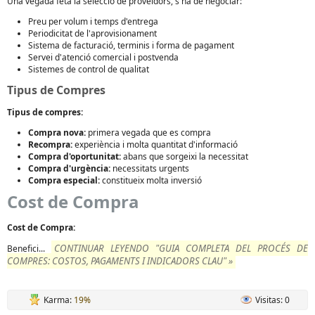
Una vegada feta la selecció de proveïdors, s'ha de negociar:
Preu per volum i temps d'entrega
Periodicitat de l'aprovisionament
Sistema de facturació, terminis i forma de pagament
Servei d'atenció comercial i postvenda
Sistemes de control de qualitat
Tipus de Compres
Tipus de compres:
Compra nova:
primera vegada que es compra
Recompra:
experiència i molta quantitat d'informació
Compra d'oportunitat:
abans que sorgeixi la necessitat
Compra d'urgència:
necessitats urgents
Compra especial:
constitueix molta inversió
Cost de Compra
Cost de Compra:
CONTINUAR LEYENDO "GUIA COMPLETA DEL PROCÉS DE
Benefici...
COMPRES: COSTOS, PAGAMENTS I INDICADORS CLAU" »
Karma:
19%
Visitas: 0