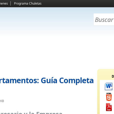
menes
Programa Chuletas
D
artamentos: Guía Completa
 KB
resario y la Empresa