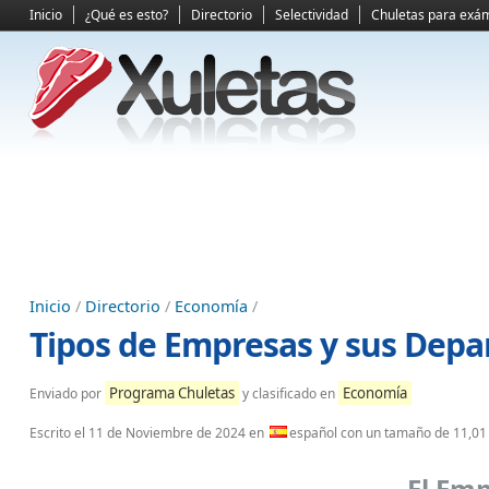
Inicio
¿Qué es esto?
Directorio
Selectividad
Chuletas para exá
Inicio
/
Directorio
/
Economía
/
Tipos de Empresas y sus Dep
Programa Chuletas
Economía
Enviado por
y clasificado en
Escrito el
11 de Noviembre de 2024
en
español con un tamaño de 11,01
El Emp