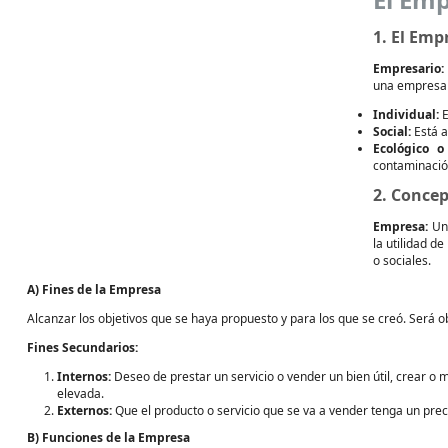
1. El Emp
Empresario:
una empresa 
Individual:
E
Social:
Está a
Ecológico o
contaminació
2. Conce
Empresa:
Uni
la utilidad d
o sociales.
A) Fines de la Empresa
Alcanzar los objetivos que se haya propuesto y para los que se creó. Será 
Fines Secundarios:
Internos:
Deseo de prestar un servicio o vender un bien útil, crear 
elevada.
Externos:
Que el producto o servicio que se va a vender tenga un preci
B) Funciones de la Empresa