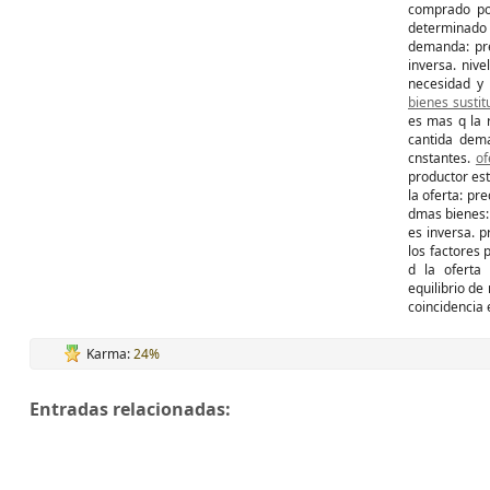
comprado pot
determinado
demanda: pre
inversa. nive
necesidad y 
bienes sustit
es mas q la 
cantida dem
cnstantes.
of
productor est
la oferta: pre
dmas bienes: 
es inversa. p
los factores 
d la oferta 
equilibrio de
coincidencia
Karma:
24%
Entradas relacionadas: