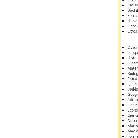
Secun
Bachil
Forma
Unive
Oposi
Otros
Otras
Lengua
Histor
Filoso
Matem
Biolo
Física
Quími
Inglé
Geogr
Infor
Electr
Econ
Cienci
Dere
Magis
Medic
Forma