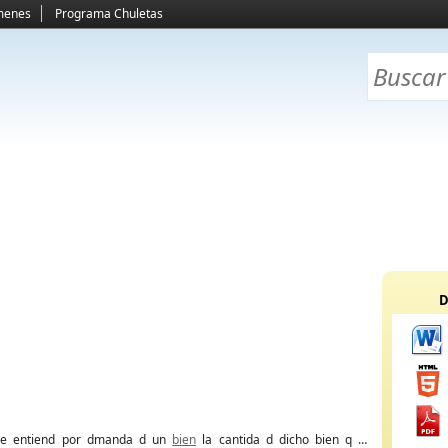
menes
Programa Chuletas
D
se entiend por dmanda d un
bien
la cantida d dicho bien q un