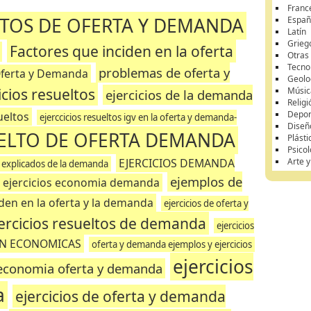
Franc
LTOS DE OFERTA Y DEMANDA
Españ
Latín
Grieg
Factores que inciden en la oferta
Otras
Tecnol
problemas de oferta y
ferta y Demanda
Geolo
cios resueltos
Músic
ejercicios de la demanda
Religi
Depor
ueltos
ejerccicios resueltos igv en la oferta y demanda-
Diseñ
UELTO DE OFERTA DEMANDA
Plásti
Psicol
EJERCICIOS DEMANDA
Arte 
s explicados de la demanda
ejemplos de
ejercicios economia demanda
iden en la oferta y la demanda
ejercicios de oferta y
ercicios resueltos de demanda
ejercicios
N ECONOMICAS
oferta y demanda ejemplos y ejercicios
ejercicios
 economia oferta y demanda
a
ejercicios de oferta y demanda