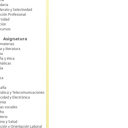
daria
lerato y Selectividad
ción Profesional
rsidad
ción
 cursos
Asignatura
 materias
 y literatura
ia
fía y ética
áticas
gía
ca
s
afía
mática y Telecomunicaciones
icidad y Electrónica
omía
as sociales
cho
terio
ina y Salud
ción y Orientación Laboral