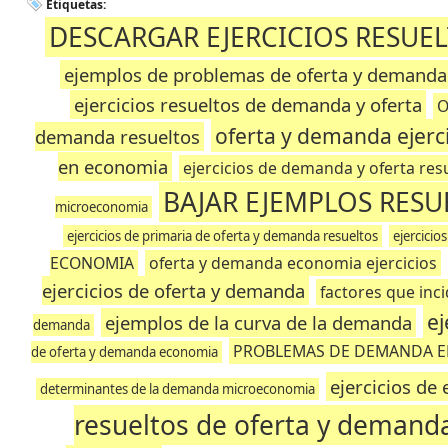
Etiquetas:
DESCARGAR EJERCICIOS RESUE
ejemplos de problemas de oferta y demanda
ejercicios resueltos de demanda y oferta
O
oferta y demanda ejerci
demanda resueltos
en economia
ejercicios de demanda y oferta res
BAJAR EJEMPLOS RES
microeconomia
ejercicios de primaria de oferta y demanda resueltos
ejercicio
ECONOMIA
oferta y demanda economia ejercicios
ejercicios de oferta y demanda
factores que inc
ej
ejemplos de la curva de la demanda
demanda
PROBLEMAS DE DEMANDA E
de oferta y demanda economia
ejercicios de
determinantes de la demanda microeconomia
resueltos de oferta y demand