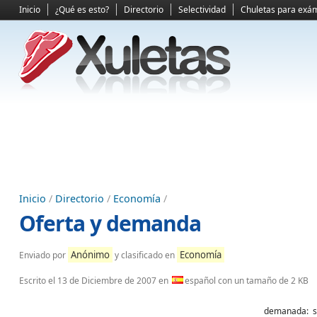
Inicio
¿Qué es esto?
Directorio
Selectividad
Chuletas para exá
Inicio
/
Directorio
/
Economía
/
Oferta y demanda
Anónimo
Economía
Enviado por
y clasificado en
Escrito el
13 de Diciembre de 2007
en
español con un tamaño de 2 KB
demanada: 