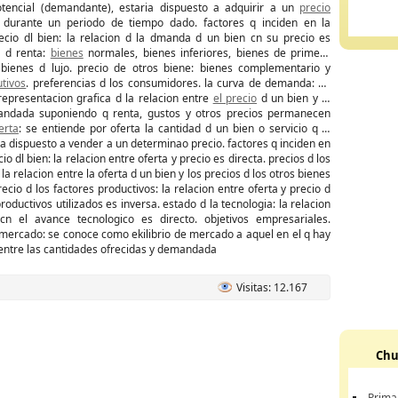
encial (demandante), estaria dispuesto a adquirir a un
precio
 durante un periodo de tiempo dado. factores q inciden en la
cio dl bien: la relacion d la dmanda d un bien cn su precio es
l d renta:
bienes
normales, bienes inferiores, bienes de primera
bienes d lujo. precio de otros biene: bienes complementario y
utivos
. preferencias d los consumidores. la curva de demanda: no
representacion grafica d la relacion entre
el precio
d un bien y la
andada suponiendo q renta, gustos y otros precios permanecen
erta
: se entiende por oferta la cantidad d un bien o servicio q el
a dispuesto a vender a un determinao precio. factores q inciden en
cio dl bien: la relacion entre oferta y precio es directa. precios d los
la relacion entre la oferta d un bien y los precios d los otros bienes
recio d los factores productivos: la relacion entre oferta y precio d
productivos utilizados es inversa. estado d la tecnologia: la relacion
cn el avance tecnologico es directo. objetivos empresariales.
 mercado: se conoce como ekilibrio de mercado a aquel en el q hay
 entre las cantidades ofrecidas y demandada
Visitas: 12.167
Chu
Prima