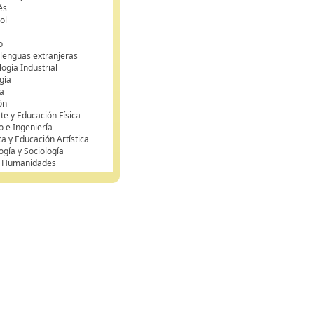
és
ol
o
 lenguas extranjeras
ogía Industrial
gía
a
ón
te y Educación Física
o e Ingeniería
ca y Educación Artística
ogía y Sociología
y Humanidades