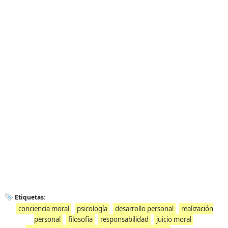
Etiquetas:
conciencia moral
psicología
desarrollo personal
realización
personal
filosofía
responsabilidad
juicio moral