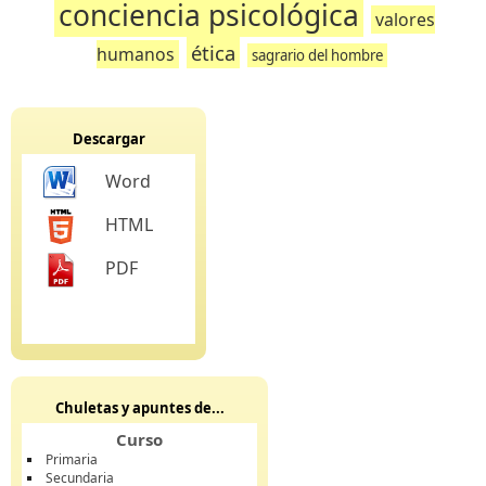
conciencia psicológica
valores
ética
humanos
sagrario del hombre
Descargar
Word
HTML
PDF
Chuletas y apuntes de...
Curso
Primaria
Secundaria