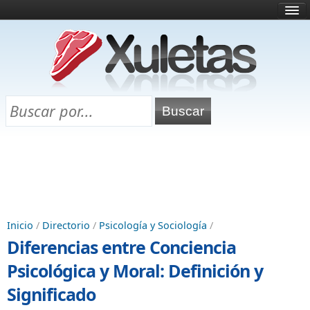
Inicio
¿Qué es esto?
Directorio
Selectividad
Chuletas para exámenes
Programa Chuletas
Inicio
/
Directorio
/
Psicología y Sociología
/
Diferencias entre Conciencia
Psicológica y Moral: Definición y
Significado