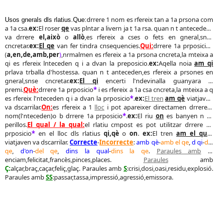
drrere 1 nom es rfereix tan a 1a prsona com
Usos gnerals dls rlatius.Que:
a 1a csa.
ex:
El roser
qe
vas plntar a livern ja t 1a rsa. quan n t anteceden i
va drrere
el,això
o
allò
,es rfereix a cses o fets en gneral,snse
cncretar.
ex:
El qe
van fer tindra cnsequencies.
Qui:
drrere 1a prposicio
*
a,en,de,amb,per
)
,nrmalmen es rfereix a 1a prsona cncreta,la mteixa a
(
qi es rfereix lnteceden q i a dvan la preposicio.
ex:
Aqella noia
am qi
prlava trballa d'hostessa. quan n t anteceden,es rfereix a prsones en
gneral,snse cncretar.
ex:
El qi
encerti l'ndevinalla guanyara el
premi.
Què:
drrere 1a prposicio
*
i es rfereix a 1a csa cncreta,la mteixa a q
es rfereix l'nteceden q i a dvan la prposicio
*
.
ex:
El tren
am qè
viatjaven
va dscarrilar.
On:
es rfereix a 1
lloc
i pot apareixer directamen drrere 1
nom(l'nteceden)o b drrere 1a prposicio
*
.
ex:
El riu
on
es banyen n és
perillos.
El qual / la qual:
el rlatiu cmpost es pot utilitzar drrere 1a
prposicio
*
en el lloc dls rlatius
qi,qè
o
on
.
ex:
El tren
am el qual
viatjaven va dscarrilar.
Correcte
-
Incorrecte
:
amb qè
-
amb el qe
,
d qi
-
del
qe
,
d'on
-
del qe
,
dins la qual
-
dins la qe
.
Paraules amb
C
:
enciam,felicitat,francès,pinces,places.
Paraules
amb
Ç:
alçar,braç,caçar,feliç,glaç. Paraules amb
S
:crisi,dosi,oasi,residu,explosió.
Paraules amb
SS
:passar,tassa,impressió,agressió,emissora.