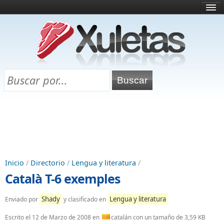
Inicio
¿Qué es esto?
Directorio
Selectividad
Chuletas para exámenes
Programa Chuletas
Inicio
/
Directorio
/
Lengua y literatura
/
Català T-6 exemples
Shady
Lengua y literatura
Enviado por
y clasificado en
Escrito el
12 de Marzo de 2008
en
catalán con un tamaño de 3,59 KB