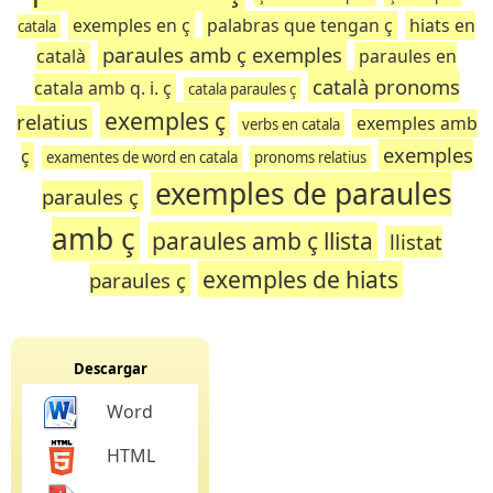
exemples en ç
palabras que tengan ç
hiats en
catala
paraules amb ç exemples
català
paraules en
català pronoms
catala amb q. i. ç
catala paraules ç
exemples ç
relatius
exemples amb
verbs en catala
exemples
ç
examentes de word en catala
pronoms relatius
exemples de paraules
paraules ç
amb ç
paraules amb ç llista
llistat
exemples de hiats
paraules ç
Descargar
Word
HTML