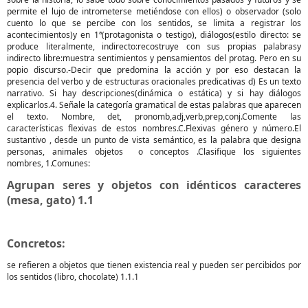
permite el lujo de intrometerse metiéndose con ellos) o observador (solo
cuento lo que se percibe con los sentidos, se limita a registrar los
acontecimientos)y en 1ª(protagonista o testigo), diálogos(estilo directo: se
produce literalmente, indirecto:recostruye con sus propias palabrasy
indirecto libre:muestra sentimientos y pensamientos del protag. Pero en su
popio discurso.-Decir que predomina la acción y por eso destacan la
presencia del verbo y de estructuras oracionales predicativas d) Es un texto
narrativo. Si hay descripciones(dinámica o estática) y si hay diálogos
explicarlos.4. Señale la categoría gramatical de estas palabras que aparecen
el texto. Nombre, det, pronomb,adj,verb,prep,conj.Comente las
características flexivas de estos nombres.C.Flexivas género y número.El
sustantivo , desde un punto de vista semántico, es la palabra que designa
personas, animales objetos o conceptos .Clasifique los siguientes
nombres, 1.Comunes:
Agrupan seres y objetos con idénticos caracteres
(mesa, gato) 1.1
Concretos:
se refieren a objetos que tienen existencia real y pueden ser percibidos por
los sentidos (libro, chocolate) 1.1.1