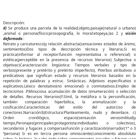
Descripción:
d)
Se produce una parcela de la realidad,objeto,paisaje(natural o urbano)
,animal o persona(físico:prosopografía, lo moral:etopeya,las 2 y
visión
deformada
:
Retrato y caricaturesco)y relación abstracta(sensaciones estados de ánimo,
sentimientos)Dos tipos de descripción técnica y literaria.Si es
práctica(informar al receptor:función representativa o referencial) o
estética(perceptible en la presencia de recursos literarios) Subjectiva o
objetivac)Caracterización lingüistica: Tiempos verbales y tipo de
verbos(presente y pretérito y pretérito imperfecto), P.Verbos atributivos o
predicativos que significan estado y recursos literarios basados en la
repetición de palabras y estruc. Sintácticas. Adjetivos especificatios o
explicativos.Léxico denotativo(no emocional) o conmotativos.Empleo de
tecnicismos .P.Minuciosa acumulación de datos (enumeración) o selección
de detalles. Recursos literarios(F.Símil, la metáfora o la personificación,
también comparación hiperbólica, la animalización y la
cosificación.Características del estilo del autor.Uso de
conectores.Narración:b)Estructura:Planteamiento, nudo y desenlace. c)
Orden cronólógico, espacio(sensación verosimilitud)y
tiempo,Peronajes(principales:protagonista:individuales o colectivos),
secundarios y fugaces y comparsasFunción y caractización)narrador(1ª o 3
ªpersona) Si es en tercra persona omnisciente(conocimiento absololuto
sobre la historia, lo sabe todo sobre conocimientos pasados y futuros y se