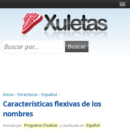
Inicio
¿Qué es esto?
Directorio
Selectividad
Chuletas para exámenes
Programa Chuletas
Inicio
/
Directorio
/
Español
/
Características flexivas de los
nombres
Programa Chuletas
Español
Enviado por
y clasificado en