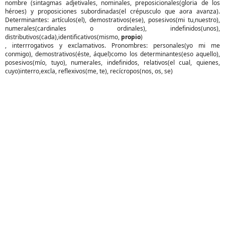
nombre (sintagmas adjetivales, nominales, preposicionales(gloria de los
héroes) y proposiciones subordinadas(el crépusculo que aora avanza).
Determinantes: artículos(el), demostrativos(ese), posesivos(mi tu,nuestro),
numerales(cardinales o ordinales), indefinidos(unos),
distributivos(cada),identificativos(mismo,
propio
)
, interrrogativos y exclamativos. Pronombres: personales(yo mi me
conmigo), demostrativos(éste, áquel)como los determinantes(eso aquello),
posesivos(mío, tuyo), numerales, indefinidos, relativos(el cual, quienes,
cuyo)interro,excla, reflexivos(me, te), recícropos(nos, os, se)