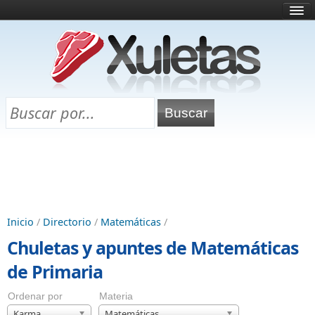
Inicio
¿Qué es esto?
Directorio
Selectividad
Chuletas para exámenes
Programa Chuletas
Inicio
/
Directorio
/
Matemáticas
/
Chuletas y apuntes de Matemáticas
de Primaria
Ordenar por
Materia
Karma
Matemáticas