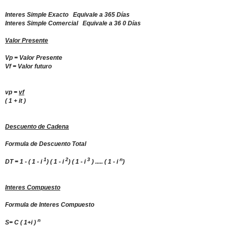
Interes Simple Exacto
Equivale a 365 Días
Interes Simple Comercial
Equivale a 36 0 Días
Valor Presente
Vp = Valor Presente
Vf = Valor futuro
vp =
vf
( 1 + it )
Descuento de Cadena
Formula de Descuento Total
1
2
3
n
DT = 1 - ( 1 - i
) ( 1 - i
) ( 1 - i
) ..... ( 1 - i
)
Interes Compuesto
Formula de Interes Compuesto
n
S= C ( 1+i )