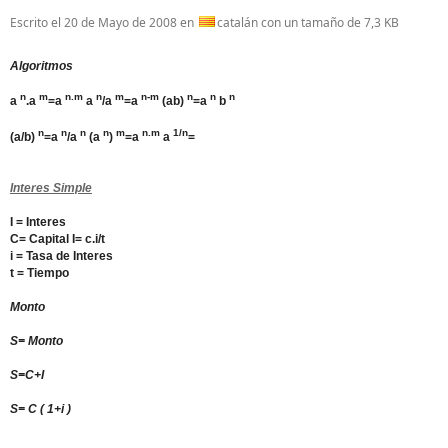
Escrito el
20 de Mayo de 2008
en
catalán con un tamaño de 7,3 KB
Algoritmos
n
m
n.m
n
m
n-m
n
n
n
a
.a
=a
a
/a
=a
(ab)
=a
b
n
n
n
n
m
n.m
1/n
(a/b)
=a
/a
(a
)
=a
a
=
Interes Simple
I = Interes
C= Capital I= c.i/t
i = Tasa de Interes
t = Tiempo
Monto
S= Monto
S=C+I
S= C ( 1+i )