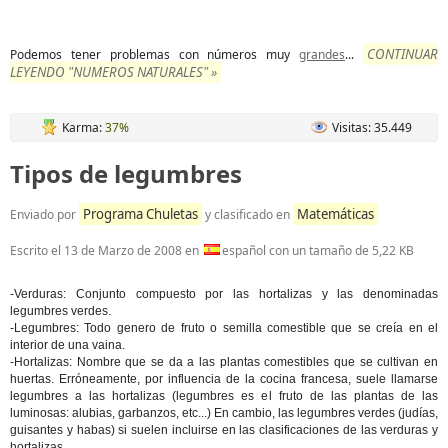
CONTINUAR
Podemos tener problemas con números muy
grandes
...
LEYENDO "NUMEROS NATURALES" »
Karma:
37%
Visitas: 35.449
Tipos de legumbres
Programa Chuletas
Matemáticas
Enviado por
y clasificado en
Escrito el
13 de Marzo de 2008
en
español con un tamaño de 5,22 KB
-Verduras: Conjunto compuesto por las hortalizas y las denominadas
legumbres verdes.
-Legumbres: Todo genero de fruto o semilla comestible que se creía en el
interior de una vaina.
-Hortalizas: Nombre que se da a las plantas comestibles que se cultivan en
huertas. Erróneamente, por influencia de la cocina francesa, suele llamarse
legumbres a las hortalizas (legumbres es el fruto de las plantas de las
luminosas: alubias, garbanzos, etc...) En cambio, las legumbres verdes (judías,
guisantes y habas) si suelen incluirse en las clasificaciones de las verduras y
hortalizas.