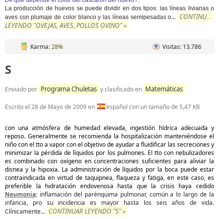
La producción de huevos se puede dividir en dos tipos: las líneas livianas o
CONTINUAR
...
aves con plumaje de color blanco y las líneas semipesadas o
LEYENDO "OVEJAS, AVES, POLLOS OVINO" »
Karma:
28%
Visitas: 13.786
S
Programa Chuletas
Matemáticas
Enviado por
y clasificado en
Escrito el
28 de Mayo de 2009
en
español con un tamaño de 5,47 KB
con una atmósfera de humedad elevada, ingestión hídrica adecuada y
reposo. Generalmente se recomienda la hospitalización manteniéndose el
niño con el tto a vapor con el objetivo de ayudar a fluidificar las secreciones y
minimizar la pérdida de líquidos por los pulmones. El tto con nebulizadores
es combinado con oxígeno en concentraciones suficientes para aliviar la
disnea y la hipoxia. La administración de líquidos por la boca puede estar
contraindicada en virtud de taquipnea, flaqueza y fatiga, en este caso, es
preferible la hidratación endovenosa hasta que la crisis haya cedido
Neumonia
:
inflamación del parénquima pulmonar, común a lo largo de la
infancia, pro su incidencia es mayor hasta los seis años de vida.
CONTINUAR LEYENDO "S" »
Clínicamente
...