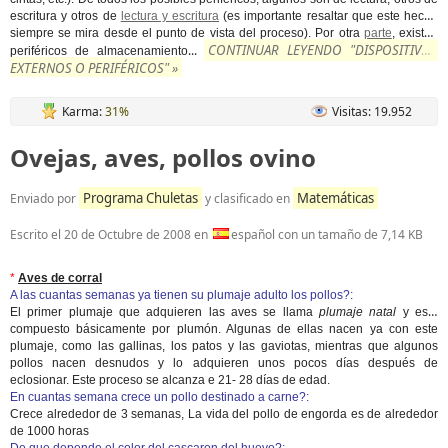
escritura y otros de
lectura y escritura
(es importante resaltar que este hecho
siempre se mira desde el punto de vista del proceso). Por otra
parte
, existen
CONTINUAR LEYENDO "DISPOSITIVOS
...
periféricos de almacenamiento
EXTERNOS O PERIFÉRICOS" »
Karma:
31%
Visitas: 19.952
Ovejas, aves, pollos ovino
Programa Chuletas
Matemáticas
Enviado por
y clasificado en
Escrito el
20 de Octubre de 2008
en
español con un tamaño de 7,14 KB
*
Aves de corral
A las cuantas semanas ya tienen su plumaje adulto los pollos?:
El primer plumaje que adquieren las aves se llama
plumaje natal
y está
compuesto básicamente por plumón. Algunas de ellas nacen ya con este
plumaje, como las gallinas, los patos y las gaviotas, mientras que algunos
pollos nacen desnudos y lo adquieren unos pocos días después de
eclosionar. Este proceso se alcanza e 21- 28 días de edad.
En cuantas semana crece un pollo destinado a carne?:
Crece alrededor de 3 semanas, La vida del pollo de engorda es de alrededor
de 1000 horas
De que depende el color del cascaron del huevo?: