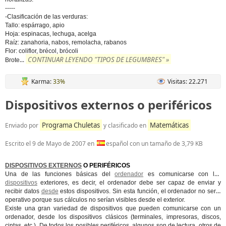
-----
-Clasificación de las verduras:
Tallo: espárrago, apio
Hoja: espinacas, lechuga, acelga
Raíz: zanahoria, nabos, remolacha, rabanos
Flor: coliflor, brécol, brócoli
CONTINUAR LEYENDO "TIPOS DE LEGUMBRES" »
...
Brote
Karma:
33%
Visitas: 22.271
Dispositivos externos o periféricos
Programa Chuletas
Matemáticas
Enviado por
y clasificado en
Escrito el
9 de Mayo de 2007
en
español con un tamaño de 3,79 KB
DISPOSITIVOS EXTERNOS
O PERIFÉRICOS
Una de las funciones básicas del
ordenador
es comunicarse con los
dispositivos
exteriores, es decir, el ordenador debe ser capaz de enviar y
recibir datos
desde
estos dispositivos. Sin esta función, el ordenador no sería
operativo porque sus cálculos no serían visibles desde el exterior.
Existe una gran variedad de dispositivos que pueden comunicarse con un
ordenador, desde los dispositivos clásicos (terminales, impresoras, discos,
cintas, etc.). De todos los posibles periféricos, algunos son de lectura, otros de