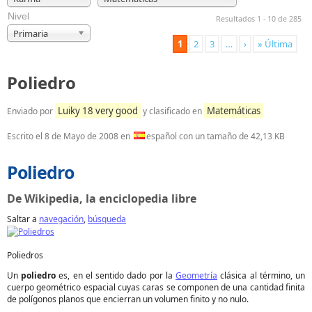
Nivel
Resultados 1 - 10 de 285
Primaria
1
2
3
…
›
» Última
Poliedro
Luiky 18 very good
Matemáticas
Enviado por
y clasificado en
Escrito el
8 de Mayo de 2008
en
español con un tamaño de 42,13 KB
Poliedro
De Wikipedia, la enciclopedia libre
Saltar a
navegación
,
búsqueda
Poliedros
Un
poliedro
es, en el sentido dado por la
Geometría
clásica al término, un
cuerpo geométrico espacial cuyas caras se componen de una cantidad finita
de polígonos planos que encierran un volumen finito y no nulo.