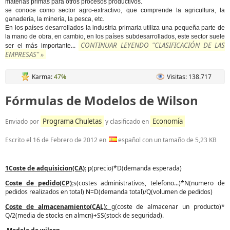
materias primas para otros procesos productivos.
se conoce como sector agro-extractivo, que comprende la agricultura, la
ganadería, la minería, la pesca, etc.
En los países desarrollados la industria primaria utiliza una pequeña parte de
la mano de obra, en cambio, en los países subdesarrollados, este sector suele
CONTINUAR LEYENDO "CLASIFICACIÓN DE LAS
...
ser el más importante
EMPRESAS" »
Karma:
47%
Visitas: 138.717
Fórmulas de Modelos de Wilson
Programa Chuletas
Economía
Enviado por
y clasificado en
Escrito el
16 de Febrero de 2012
en
español con un tamaño de 5,23 KB
1Coste de adquisicion(CA)
:
p(precio)*D(demanda esperada)
Coste de pedido(CP):
s(costes administrativos, telefono...)*N(numero de
pedidos realizados en total) N=D(demanda total)/Q(volumen de pedidos)
Coste de almacenamiento(CAL):
g(coste de almacenar un producto)*
Q/2(media de stocks en almcn)+SS(stock de seguridad).