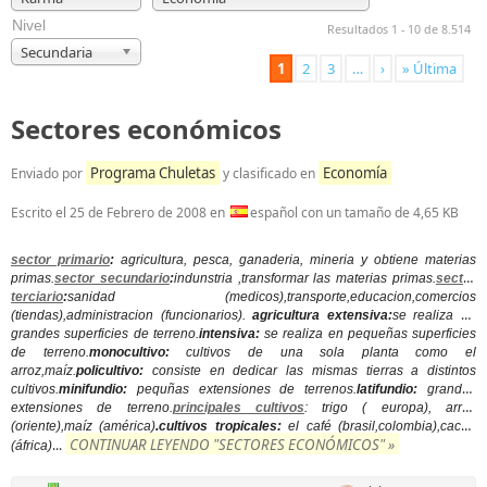
Nivel
Resultados 1 - 10 de 8.514
Secundaria
1
2
3
…
›
» Última
Sectores económicos
Programa Chuletas
Economía
Enviado por
y clasificado en
Escrito el
25 de Febrero de 2008
en
español con un tamaño de 4,65 KB
sector primario
:
agricultura, pesca, ganaderia, mineria y obtiene materias
primas.
sector secundario
:
indunstria ,transformar las materias primas.
sector
terciario
:
sanidad (medicos),transporte,educacion,comercios
(tiendas),administracion (funcionarios).
agricultura extensiva:
se realiza en
grandes superficies de terreno.
intensiva:
se realiza en pequeñas superficies
de terreno.
monocultivo:
cultivos de una sola planta como el
arroz,maíz.
policultivo:
consiste en dedicar las mismas tierras a distintos
cultivos.
minifundio:
pequñas extensiones de terrenos.
latifundio:
grandes
extensiones de terreno.
principales cultivos
: trigo ( europa), arroz
(oriente),maíz (américa)
.cultivos tropicales:
el café (brasil,colombia),cacao
CONTINUAR LEYENDO "SECTORES ECONÓMICOS" »
...
(áfrica)