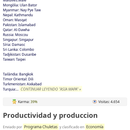
Maldives:Male
Mongòlia: Ulan Bator
Myanmar: Nay Pye Taw
Nepal: Kathmandu
Oman: Masqat
Pakistan: Islamabad
Qatar: Al-Dawha
Russia: Moscou
Singapur: Singapur
Síria: Damasc
Sri Lanka: Colombo
Tadjikistan: Dusanbe
Taiwan: Taipei
Tailàndia: Bangkok
Timor Oriental: Dili
Turkmenistan: Aixkabad
CONTINUAR LEYENDO "ASIA MAPA" »
Turquia:
...
Karma:
39%
Visitas: 4.654
Productividad y produccion
Programa Chuletas
Economía
Enviado por
y clasificado en