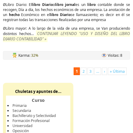
ØLibro Diario: El
libro Diario
o
libro jornal
es un
libro
contable donde se
recogen, Día a día, los hechos económicos de una empresa. La anotación de
un
hecho
Económico en el
libro Diario
se llamaasiento; es decir en él se
registran todas las transacciones Realizadas por una empresa
ØLibro mayor: A lo largo de la vida de una empresa, se Van produciendo
CONTINUAR LEYENDO "USO Y DISEÑO DEL LIBRO
distintos hechos...
DIARIO CONTABILIDAD" »
Karma:
32%
Visitas: 8
1
2
3
…
›
» Última
Chuletas y apuntes de...
Curso
Primaria
Secundaria
Bachillerato y Selectividad
Formación Profesional
Universidad
Oposición