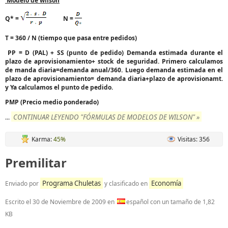
Modelo de wilson
Q* =
N =
T = 360 / N (tiempo que pasa entre pedidos)
PP = D (PAL) + SS (punto de pedido) Demanda estimada durante el
plazo de aprovisionamiento+ stock de seguridad. Primero calculamos
de manda diaria=demanda anual/360. Luego demanda estimada en el
plazo de aprovisionamiento= demanda diaria+plazo de aprovisionamt.
y Ya calculamos el punto de pedido.
PMP (Precio medio ponderado)
CONTINUAR LEYENDO "FÓRMULAS DE MODELOS DE WILSON" »
...
Karma:
45%
Visitas: 356
Premilitar
Programa Chuletas
Economía
Enviado por
y clasificado en
Escrito el
30 de Noviembre de 2009
en
español con un tamaño de 1,82
KB