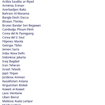
Aràbia Saudita: ar-Riyad
Armènia: Erevan
Azerbaidjan: Bakú
Bahrain: Al-Manama
Bangla Desh: Dacca
Bhutan: Thimbu
Brunei: Bandar Seri Begawan
Cambodja: Phnum Pénh
Corea del N: Pyongyang
Corea del S: Seul
Filipines: Manila
Geòrgia: Tbilisi
Iemen: San’a
India: Nova Delhi
Indonèsia: Jakarta
Iraq: Bagdad
Iran: Teheran
Israel: Telavib
Japó: Tòquio
Jordània: Amman
Kazakhstan: Astana
Kirguizistan: Biskek
Kuwait: al-Kuwait
Laos: Vientiane
Líban: Beirut
Malàisia: Kuala Lumpur