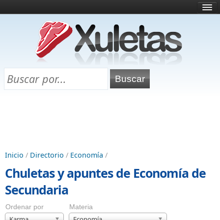
Inicio
¿Qué es esto?
Directorio
Selectividad
Chuletas para exámenes
Programa Chuletas
Inicio
/
Directorio
/
Economía
/
Chuletas y apuntes de Economía de
Secundaria
Ordenar por
Materia
Karma
Economía