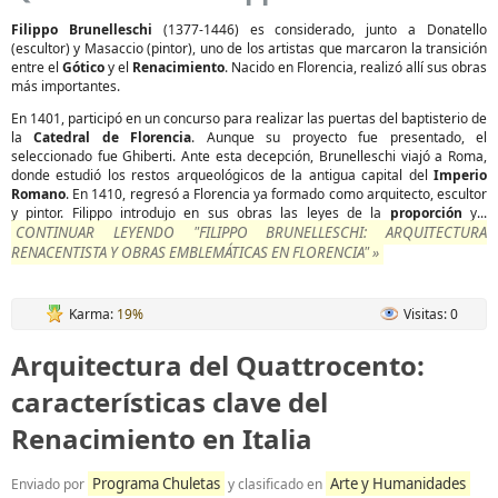
Filippo Brunelleschi
(1377-1446) es considerado, junto a Donatello
(escultor) y Masaccio (pintor), uno de los artistas que marcaron la transición
entre el
Gótico
y el
Renacimiento
. Nacido en Florencia, realizó allí sus obras
más importantes.
En 1401, participó en un concurso para realizar las puertas del baptisterio de
la
Catedral de Florencia
. Aunque su proyecto fue presentado, el
seleccionado fue Ghiberti. Ante esta decepción, Brunelleschi viajó a Roma,
donde estudió los restos arqueológicos de la antigua capital del
Imperio
Romano
. En 1410, regresó a Florencia ya formado como arquitecto, escultor
y pintor. Filippo introdujo en sus obras las leyes de la
proporción
y...
CONTINUAR LEYENDO "FILIPPO BRUNELLESCHI: ARQUITECTURA
RENACENTISTA Y OBRAS EMBLEMÁTICAS EN FLORENCIA" »
Karma:
19%
Visitas: 0
Arquitectura del Quattrocento:
características clave del
Renacimiento en Italia
Programa Chuletas
Arte y Humanidades
Enviado por
y clasificado en