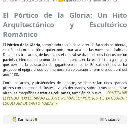
Escrito el
4 de Agosto de 2025
en
español con un tamaño de 3,1 KB
El Pórtico de la Gloria: Un Hito
Arquitectónico y Escultórico
Románico
El
Pórtico de la Gloria
, completado con la desaparecida fachada occidental,
se ciñe a la ordenación arquitectónica marcada por las naves catedralicias.
De ahí sus tres arcos, de los cuales el central se divide en dos huecos por un
parteluz
, elemento desconocido hasta entonces en la arquitectura gallega, y
que permite la colocación del gigantesco tímpano. En sus dinteles se ha
grabado el epígrafe que conmemora su colocación el primero de abril del
año 1188.
Entre los arcos, y sirviéndoles de soporte, se desarrollan unos grandes
pilares con columnas de fustes a veces decorados, sobre cuyos capiteles se
CONTINUAR
alzan las magníficas
estatuas-columnas
, también de nueva...
LEYENDO "EXPLORANDO EL ARTE ROMÁNICO: PÓRTICO DE LA GLORIA Y
ESCULTURA DE SANTO TOMÁS" »
Karma:
20%
Visitas: 0