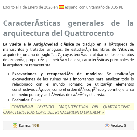
Escrito el
1 de Enero de 2026
en
español con un tamaño de 3,35 KB
CaracterÃ­sticas generales de la
arquitectura del Quattrocento
La vuelta a la AntigÃ¼edad clÃ¡sica
se tradujo en la bÃºsqueda de
manuscritos y tratados antiguos. Se estudiarÃ¡n los libros de
Vitruvio
,
arquitecto romano del siglo I a. C., cuyas teorÃ­as hablaban de los conceptos
de armonÃ­a, proporciÃ³n, simetrÃ­a y belleza, caracterÃ­sticas principales de
la arquitectura renacentista.
Excavaciones y recuperaciÃ³n de modelos:
Se realizarÃ¡n
excavaciones de las ruinas mÃ¡s importantes para analizar todo lo
relacionado con el mundo romano. Se utilizarÃ¡n elementos
constructivos clÃ¡sicos, como el orden dÃ³rico, jÃ³nico y corintio; el arco
de medio punto; y las bÃ³vedas de caÃ±Ã³n y de arista.
Fachadas:
En las
CONTINUAR LEYENDO "ARQUITECTURA DEL QUATTROCENTO:
...
CARACTERÍSTICAS CLAVE DEL RENACIMIENTO EN ITALIA" »
Karma:
19%
Visitas: 0