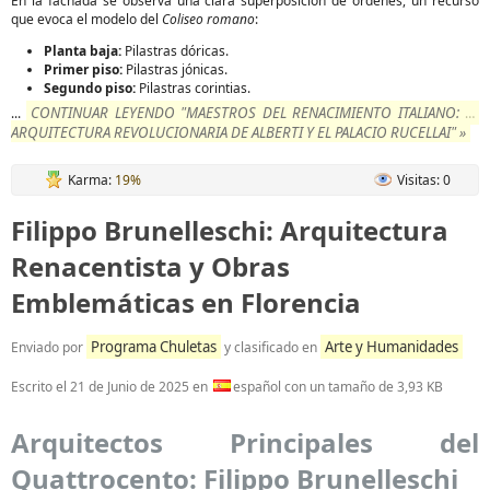
En la fachada se observa una clara superposición de órdenes, un recurso
que evoca el modelo del
Coliseo romano
:
Planta baja:
Pilastras dóricas.
Primer piso:
Pilastras jónicas.
Segundo piso:
Pilastras corintias.
CONTINUAR LEYENDO "MAESTROS DEL RENACIMIENTO ITALIANO: LA
...
ARQUITECTURA REVOLUCIONARIA DE ALBERTI Y EL PALACIO RUCELLAI" »
Karma:
19%
Visitas: 0
Filippo Brunelleschi: Arquitectura
Renacentista y Obras
Emblemáticas en Florencia
Programa Chuletas
Arte y Humanidades
Enviado por
y clasificado en
Escrito el
21 de Junio de 2025
en
español con un tamaño de 3,93 KB
Arquitectos Principales del
Quattrocento: Filippo Brunelleschi