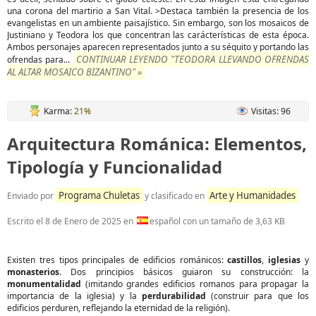
una corona del martirio a San Vital. >Destaca también la presencia de los
evangelistas en un ambiente paisajístico. Sin embargo, son los mosaicos de
Justiniano y Teodora los que concentran las carácterísticas de esta época.
Ambos personajes aparecen representados junto a su séquito y portando las
CONTINUAR LEYENDO "TEODORA LLEVANDO OFRENDAS
ofrendas para...
AL ALTAR MOSAICO BIZANTINO" »
Karma:
21%
Visitas: 96
Arquitectura Románica: Elementos,
Tipología y Funcionalidad
Programa Chuletas
Arte y Humanidades
Enviado por
y clasificado en
Escrito el
8 de Enero de 2025
en
español con un tamaño de 3,63 KB
Existen tres tipos principales de edificios románicos:
castillos
,
iglesias
y
monasterios
. Dos principios básicos guiaron su construcción: la
monumentalidad
(imitando grandes edificios romanos para propagar la
importancia de la iglesia) y la
perdurabilidad
(construir para que los
edificios perduren, reflejando la eternidad de la religión).