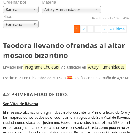
Ordenar por
Materia
Karma
Arte y Humanidades
Nivel
Resultados 1 - 10 de 494
Formación Profesional
1
2
3
…
›
» Última
Teodora llevando ofrendas al altar
mosaico bizantino
Programa Chuletas
Arte y Humanidades
Enviado por
y clasificado en
Escrito el
21 de Diciembre de 2015
en
español con un tamaño de 4,92 KB
4.2-PRIMERA EDAD DE ORO. - --
San Vital de Rávena
El
mosaico
alcanzará un gran desarrollo durante la Primera Edad de Oro y
los mejores conservados se encuentran en la Iglesia de San Vital de Rávena,
ciudad conquistada por Justiniano. Fueron realizados hacia el año 537 por el
emperador Justiniano. En el ábside se representa a Cristo como
pantocrátor
,
es decir, sentado sobre el globo celeste. En esta imagen está entregando