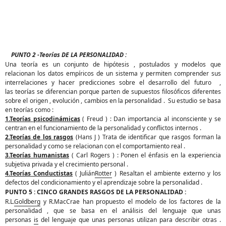
PUNTO 2 -
Teorías DE LA PERSONALIDAD :
Una
teoría
es un conjunto de
hipótesis
, postulados y modelos que
relacionan los datos
empíricos
de un sistema y permiten comprender sus
interrelaciones y hacer predicciones sobre el desarrollo del futuro ,
las
teorías
se diferencian porque parten de supuestos
filosóficos
diferentes
sobre el origen ,
evolución
, cambios en la personalidad . Su estudio se basa
en
teorías
como :
1.Teorías
psicodinámicas
( Freud ) : Dan importancia al inconsciente y se
centran en el funcionamiento de la personalidad y conflictos internos .
2.Teorías de los rasgos
(Hans J ) Trata de identificar que rasgos forman la
personalidad y como se relacionan con el comportamiento real .
3.Teorías humanistas
( Carl Rogers ) : Ponen el
énfasis
en la experiencia
subjetiva privada y el crecimiento personal .
4.Teorías Conductistas
(
Julián
Rotter
) Resaltan el ambiente externo y los
defectos del
condicionamiento
y el aprendizaje sobre la
personalidad
.
PUNTO 5 : CINCO GRANDES RASGOS DE LA PERSONALIDAD :
R.L.
Goldberg
y R.MacCrae han propuesto el modelo de los factores de la
personalidad , que se basa en el
an
á
lisis
del lenguaje que unas
personas
is
del lenguaje que unas personas utilizan para describir otras .