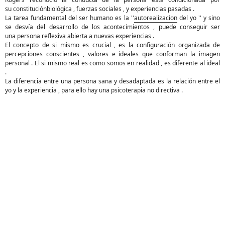
su
constituci
ó
n
biol
ó
gica
, fuerzas sociales , y experiencias pasadas .
La tarea fundamental del ser humano es la ''
autorealizacion
del yo '' y sino
se
desv
í
a
del desarrollo de los acontecimientos , puede conseguir ser
una
person
a
reflexiva abierta a nuevas experiencias .
El concepto de si mismo es crucial , es la
configuraci
ó
n
organizada de
percepciones conscientes , valores e ideales que conforman la imagen
personal . El si mismo real es como somos en realidad , es diferente al ideal
.
La diferencia entre una persona sana y desadaptada es la
relaci
ó
n
entre el
yo y la experiencia , para ello hay una psicoterapia no directiva .