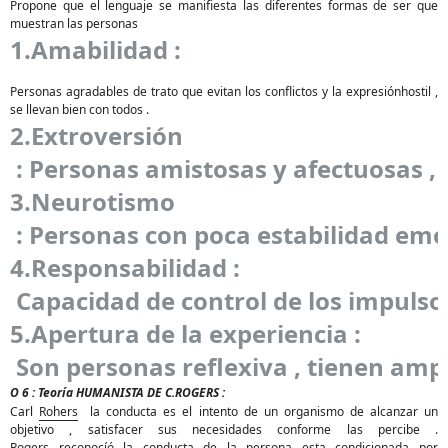
Propone que el lenguaje se manifiesta las diferentes formas de ser que
muestran las personas
1.Amabilidad :
Personas agradables de trato que evitan los
confl
ictos
y la
expresi
ó
n
ho
stil
,
se llevan bien con todos .
2.Extroversión

 : Personas amistosas y afectuosas , 
3.Neurotismo

 : Personas con poca estabilidad emo
4.Responsabilidad :

 Capacidad de control de los impuls
5.Apertura de la experiencia :

 Son personas reflexiva , tienen ampl
O 6 : Teoría HUMANISTA DE C.ROGERS :
Carl
Rohers
la conducta es el intento de un organismo de alcanzar un
objetivo ,
satisf
a
cer
sus necesidades conforme las percibe .
Rogers
reconocí
ó
la conducta de la persona esta condicionada por