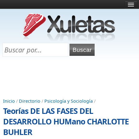
Inicio
¿Qué es esto?
Directorio
Selectividad
Chuletas para exámenes
Programa Chuletas
Inicio
/
Directorio
/
Psicología y Sociología
/
Teorías DE LAS FASES DEL
DESARROLLO HUMano CHARLOTTE
BUHLER