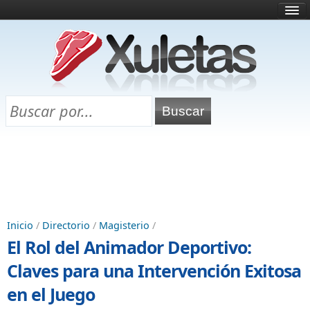
Inicio
¿Qué es esto?
Directorio
Selectividad
Chuletas para exámenes
Programa Chuletas
Inicio
/
Directorio
/
Magisterio
/
El Rol del Animador Deportivo:
Claves para una Intervención Exitosa
en el Juego