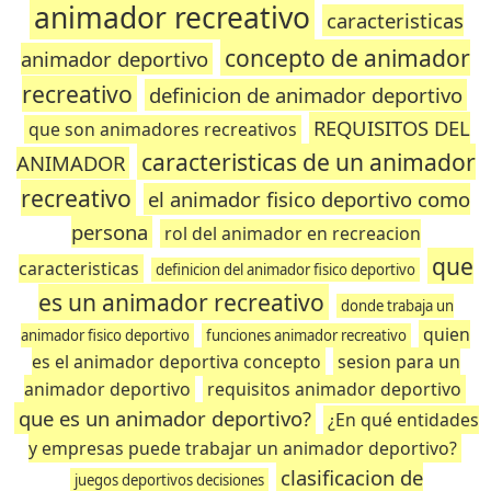
animador recreativo
caracteristicas
concepto de animador
animador deportivo
recreativo
definicion de animador deportivo
REQUISITOS DEL
que son animadores recreativos
caracteristicas de un animador
ANIMADOR
recreativo
el animador fisico deportivo como
persona
rol del animador en recreacion
que
caracteristicas
definicion del animador fisico deportivo
es un animador recreativo
donde trabaja un
quien
animador fisico deportivo
funciones animador recreativo
es el animador deportiva concepto
sesion para un
animador deportivo
requisitos animador deportivo
que es un animador deportivo?
¿En qué entidades
y empresas puede trabajar un animador deportivo?
clasificacion de
juegos deportivos decisiones