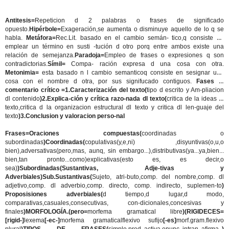
Antitesis=
Repeticion d 2 palabras o frases de significado
opuesto.
Hipérbole=
Exageración,se aumenta o disminuye aquello de lo q se
habla.
Metáfora=
Rec.Lit. basado en el cambio semán- tico,q consiste en
emplear un término en susti -tución d otro porq entre ambos existe una
relación de semejanza.
Paradoja=
Empleo de frases o expresiones q son
contradictorias.
Símil=
Compa- ración expresa d una cosa con otra.
Metonimia=
esta basado n l cambio semanticoq consiste en sesignar una
cosa con el nombre d otra, por sus signifucado contiguos.
Fases dl
comentario crítico =1.Caracterización del texto(
tipo d escrito y Am-pliacion
dl contenido
)2.Explica-ción y crítica razo-nada dl texto(
critica de la ideas dl
texto,critica d la organizacion estructural dl texto y critica dl len-guaje del
texto
)3.Conclusion y valoracion perso-nal
Frases=Oraciones compuestas(
coordinadas o
subordinadas
)Coordinadas(
copulativas(y,e,ni) ,disyuntivas(o,u,o
bien),adversativas(pero,mas, aunq, sin embargo...),distributivas(ya...ya,bien...
bien,tan pronto...como)explicativas(esto es, es decir,o
sea)
)Subordinadas(Sustantivas, Adje-tivas y
Adverbiales)Sub.Sustantivas(
Sujeto, atri-buto,comp. del nombre,comp. dl
adjetivo,comp. dl adverbio,comp. directo, comp. indirecto, suplemen-to
)
Proposisiones adverbiales(
d tiempo,d lugar,d modo,
comparativas,casuales,consecutivas, con-dicionales,concesivas y
finales
)MORFOLOGÍA.(pero=
morfema gramatical libre
)(RIGIDECES=
[rigid-]
lexema
[-ec-]
morfema gramaticalflexivo sufijo
[-es]
morf.gram.flexivo