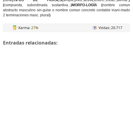
plural
)TIPOS DE FRASES(
simple,pred.,activa,enunc.,intran.,afirma.,
)
(
compuesta, subordinada sustantiva...
)MORFO-LOGÍA (
nombre comun
abstracto masculino sin-gular o nombre comun concreto contable inani-mado
2 terminaciones masc. plural
)
Karma:
27%
Visitas: 20.717
Entradas relacionadas: