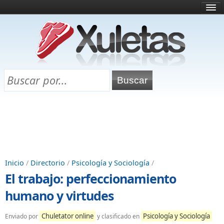
Inicio
¿Qué es esto?
Directorio
Selectividad
Chuletas para exámenes
Programa Chuletas
Inicio
/
Directorio
/
Psicología y Sociología
/
El trabajo: perfeccionamiento
humano y virtudes
Chuletator online
Psicología y Sociología
Enviado por
y clasificado en