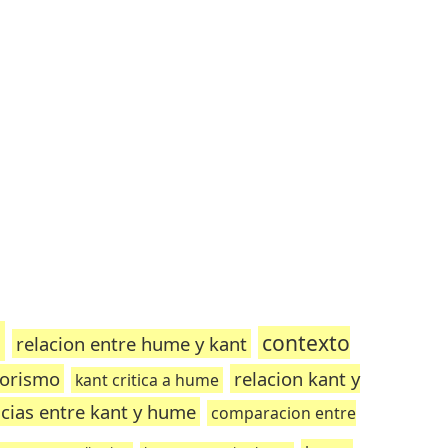
e
contexto
relacion entre hume y kant
iorismo
relacion kant y
kant critica a hume
ncias entre kant y hume
comparacion entre