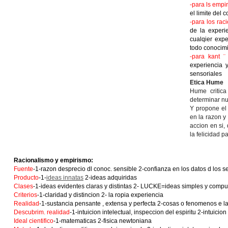
-para ls empir
el limite del 
-para los raci
de la experi
cualqier expe
todo conocimi
-para kant 
experiencia 
sensoriales
Etica Hume
Hume critica
determinar nu
Y propone el 
en la razon y
accion en si,
la felicidad 
Racionalismo y empirismo:
Fuente
-1-razon desprecio dl conoc. sensible 2-confianza en los datos d los se
Producto
-1-
ideas innatas
2-ideas adquiridas
Clases
-1-ideas evidentes claras y distintas 2- LUCKE=ideas simples y com
Criterios
-1-claridad y distincion 2- la ropia experiencia
Realidad
-1-sustancia pensante , extensa y perfecta 2-cosas o fenomenos e l
Descubrim. realidad
-1-intuicion intelectual, inspeccion del espiritu 2-intuicio
Ideal cientifico
-1-matematicas 2-fisica newtoniana