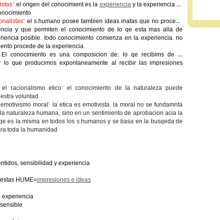
istas
¨ el origen del conocimient es la
experiencia
y la experiencia es
conocimiento
onalistas
¨ el s.humano posee tambien ideas inatas que no procedn
encia y que permiten el conocimiento de lo qe esta mas alla de
riencia posible. todo conocimiento comienza en la experiencia. no
ento procede de la experiencia.
¨
El conocimiento es una composicion de: lo qe recibims de la
y lo que producimos expontaneamente al recibir las impresiones
 el racionalismo etico¨ el conocimiento de la naturaleza puede
estra voluntad.
emotivismo moral¨ la etica es emotivista. la moral no se fundamnta
 la naturaleza humana, sino en un sentimiento de aprobacion acia la
 qe es la misma en todos los s.humanos y se basa en la busqeda de
para toda la humanidad
ntidos, sensibilidad y experiencia
puestas HUME=
impresiones e ideas
a experiencia
n sensible