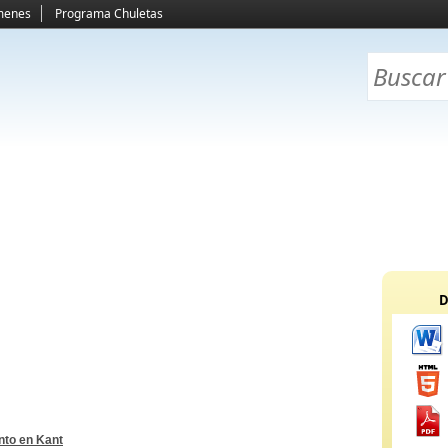
menes
Programa Chuletas
D
nto en Kant