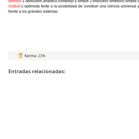
Metodo
-1-deductivo analitico:complejo y simple 2-inductivo sintetoco simple
Actitud
-1-optimista fente a la posibilidad de construir una ciencia universal
frente a los grandes sistemas
Karma:
23%
Entradas relacionadas: