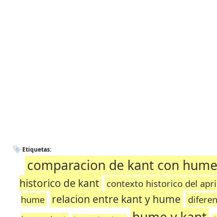
Etiquetas:
comparacion de kant con hum
historico de kant
contexto historico del apr
relacion entre kant y hume
hume
difere