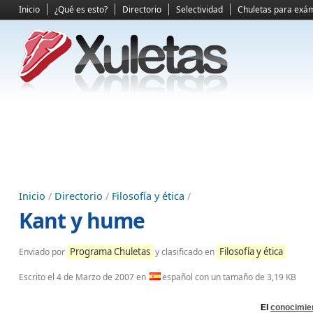
Inicio
¿Qué es esto?
Directorio
Selectividad
Chuletas para exá
Inicio
/
Directorio
/
Filosofía y ética
/
Kant y hume
Programa Chuletas
Filosofía y ética
Enviado por
y clasificado en
Escrito el
4 de Marzo de 2007
en
español con un tamaño de 3,19 KB
El
conocimie