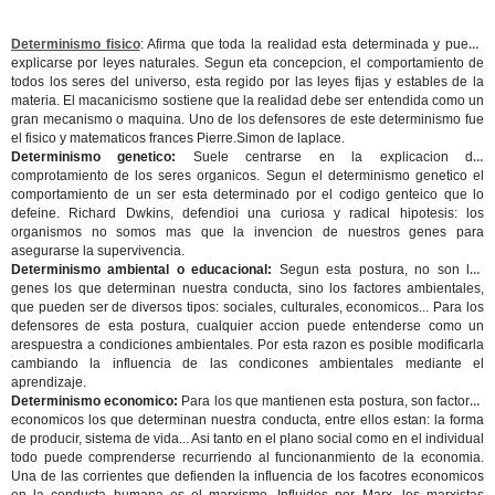
Determinismo fisico
: Afirma que toda la realidad esta determinada y puede
explicarse por leyes naturales. Segun eta concepcion, el comportamiento de
todos los seres del universo, esta regido por las leyes fijas y estables de la
materia. El macanicismo sostiene que la realidad debe ser entendida como un
gran mecanismo o maquina. Uno de los defensores de este determinismo fue
el fisico y matematicos frances Pierre.Simon de laplace.
Determinismo genetico:
Suele centrarse en la explicacion del
comprotamiento de los seres organicos. Segun el determinismo genetico el
comportamiento de un ser esta determinado por el codigo genteico que lo
defeine. Richard Dwkins, defendioi una curiosa y radical hipotesis: los
organismos no somos mas que la invencion de nuestros genes para
asegurarse la supervivencia.
Determinismo ambiental o educacional:
Segun esta postura, no son los
genes los que determinan nuestra conducta, sino los factores ambientales,
que pueden ser de diversos tipos: sociales, culturales, economicos... Para los
defensores de esta postura, cualquier accion puede entenderse como un
arespuestra a condiciones ambientales. Por esta razon es posible modificarla
cambiando la influencia de las condicones ambientales mediante el
aprendizaje.
Determinismo economico:
Para los que mantienen esta postura, son factores
economicos los que determinan nuestra conducta, entre ellos estan: la forma
de producir, sistema de vida... Asi tanto en el plano social como en el individual
todo puede comprenderse recurriendo al funcionanmiento de la economia.
Una de las corrientes que defienden la influencia de los facotres economicos