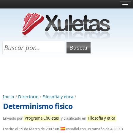
Inicio
¿Qué es esto?
Directorio
Selectividad
Chuletas para exámenes
Programa Chuletas
Inicio
/
Directorio
/
Filosofía y ética
/
Determinismo fisico
Programa Chuletas
Filosofía y ética
Enviado por
y clasificado en
Escrito el
15 de Marzo de 2007
en
español con un tamaño de 4,38 KB