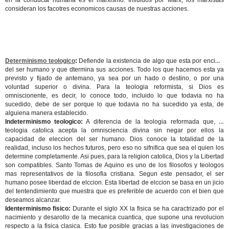
en la conducta humana es el marxismo. Influidos por Marx, los marxistas
consideran los facotres economicos causas de nuestras acciones.
Determinismo teologico
:
Defiende la existencia de algo que esta por encima
del ser humano y que dtermina sus acciones. Todo los que hacemos esta ya
previsto y fijado de antemano, ya sea por un hado o destino, o por una
voluntad superior o divina. Para la teologia reformista, si Dios es
omniscionente, es decir, lo conoce todo, incluido lo que todavia no ha
sucedido, debe de ser porque lo que todavia no ha sucedido ya esta, de
alguiena manera establecido.
Indeterminismo teologico:
A diferencia de la teologia reformada que, la
teologia catolica acepta la omnisciencia divina sin negar por ellos la
capacidad de eleccion del ser humano. Dios conoce la totalidad de la
realidad, incluso los hechos futuros, pero eso no sifnifica que sea el quien los
determine completamente. Asi pues, para la religion catolica, Dios y la Libertad
son compatibles. Santo Tomas de Aquino es uno de los filosofos y teologos
mas representativos de la filosofia cristiana. Segun este pensador, el ser
humano posee liberdad de elccion. Esta libertad de elccion se basa en un jicio
del tentendimiento que muestra que es preferible de acuerdo con el bien que
deseamos alcanzar.
Identerminismo fisico:
Durante el siglo XX la fisica se ha caractrizado por el
nacimiento y desarollo de la mecanica cuantica, que supone una revolucion
respecto a la fisica clasica. Esto fue posible gracias a las investigaciones de