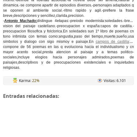
mismo.-definde la libertad absoluta.-la novela debe ser amena,natural y
dinamica.-se compone apartir de episodios diversos.-personajes adaptados q
se oponen al ambiente social.-ritmo rapido y agil.-prefiere la frase
breve,descripciones y sencillez,clarida,precision.
-
Antonio Machado:
distingue 4etapas:-preiodo modernista:soledades.-breve
vision del paisaje castellano.-preocupacion x españa:capos de castilla.-
preocupacion filosofica y folclorica.En soledades sun 1º libro de poemas cn
tono intimista con temas como:angustia,paso del tiempo,muerte,sueño,usa
simbolos y dialogo con sigo mismoy e paisaje.En
campos de castilla
:se
compone de 56 poemas en las q evoluciona hacia el individualismo y cn
mayor acento social,presta atencion al paisaje y a temas politico-
sociales,incluye elogios hacia personajes admirados,poemas de
paisajes,descriptivos y de preocupaciones existenciales e inquietudes
religiosas.
Karma:
22%
Visitas: 6.101
Entradas relacionadas: