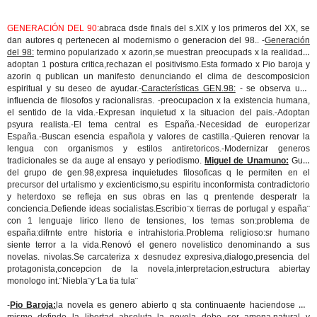
GENERACIÓN DEL 90:
abraca dsde finals del s.XIX y los primeros del XX, se
dan autores q pertenecen al modernismo o generacion del 98.. -
Generación
del 98:
termino popularizado x azorin,se muestran preocupads x la realidad y
adoptan 1 postura critica,rechazan el positivismo.Esta formado x Pio baroja y
azorin q publican un manifesto denunciando el clima de descomposicion
espiritual y su deseo de ayudar.-
Características GEN.98:
- se observa una
influencia de filosofos y racionalisras. -preocupacion x la existencia humana,
el sentido de la vida.-Expresan inquietud x la situacion del pais.-Adoptan
psyura realista.-El tema central es España.-Necesidad de europerizar
España.-Buscan esencia española y valores de castilla.-Quieren renovar la
lengua con organismos y estilos antiretoricos.-Modernizar generos
tradicionales se da auge al ensayo y periodismo.
Miguel de Unamuno:
Guia
del grupo de gen.98,expresa inquietudes filosoficas q le permiten en el
precursor del urtalismo y excienticismo,su espiritu inconformista contradictorio
y heterdoxo se refleja en sus obras en las q prentende desperatr la
conciencia.Defiende ideas socialistas.Escribio¨x tierras de portugal y españa¨
con 1 lenguaje lirico lleno de tensiones, los temas son:problema de
españa:difrnte entre historia e intrahistoria.Problema religioso:sr humano
siente terror a la vida.Renovó el genero novelistico denominando a sus
novelas. nivolas.Se carcateriza x desnudez expresiva,dialogo,presencia del
protagonista,concepcion de la novela,interpretacion,estructura abiertay
monologo int.¨Niebla¨y¨La tia tula¨
-
Pio Baroja:
la novela es genero abierto q sta continuaente haciendose asi