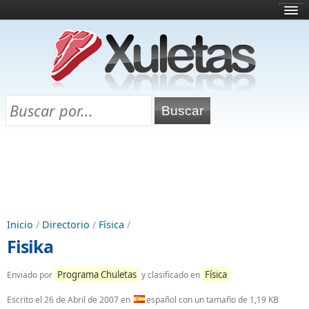
Inicio
¿Qué es esto?
Directorio
Selectividad
Chuletas para exámenes
Programa Chuletas
Inicio
/
Directorio
/
Física
/
Fisika
Programa Chuletas
Física
Enviado por
y clasificado en
Escrito el
26 de Abril de 2007
en
español con un tamaño de 1,19 KB