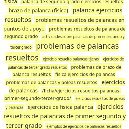
fisica
palanca de segundo grado ejercicios resueltos
palanca ejercicios
brazo de palanca (fisica)
resueltos
problemas resueltos de palancas en
puntos de apoyo
problemas resueltos de palanca de
segundo grado
actividades sobre palancas de primer segundo y
problemas de palancas
tercer grado
resueltos
ejercicio resuelto palancas tijeras
ejercicios de
problemas de brazo de
palancas de tercer grado resueltos
palanca resueltos
fisica ejercicios de palancas
ejercicios
problemas de palancas y poleas resueltos
de palancas
/ficha/ejercicios-resueltos-palancas-
primer-segundo-tercer-grado/
ejercicios resueltos de poleas
ejercicios
ejercicios de fisica palanca
y palancas
resueltos de palancas de primer segundo y
tercer grado
ejemplos de ejercicios de palancas resueltos