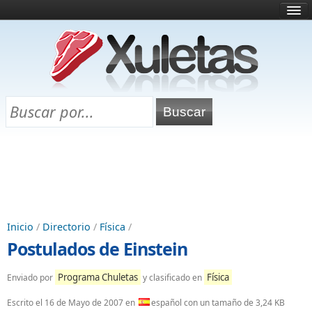
Inicio
¿Qué es esto?
Directorio
Selectividad
Chuletas para exámenes
Programa Chuletas
Inicio
/
Directorio
/
Física
/
Postulados de Einstein
Programa Chuletas
Física
Enviado por
y clasificado en
Escrito el
16 de Mayo de 2007
en
español con un tamaño de 3,24 KB