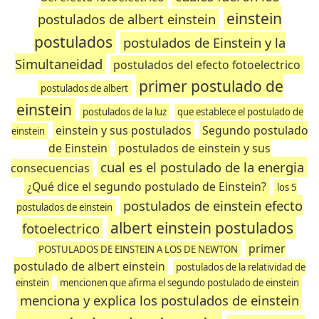
einstein
postulados de albert einstein
postulados
postulados de Einstein y la
Simultaneidad
postulados del efecto fotoelectrico
primer postulado de
postulados de albert
einstein
postulados de la luz
que establece el postulado de
einstein y sus postulados
Segundo postulado
einstein
de Einstein
postulados de einstein y sus
cual es el postulado de la energia
consecuencias
¿Qué dice el segundo postulado de Einstein?
los 5
postulados de einstein efecto
postulados de einstein
albert einstein postulados
fotoelectrico
primer
POSTULADOS DE EINSTEIN A LOS DE NEWTON
postulado de albert einstein
postulados de la relatividad de
einstein
mencionen que afirma el segundo postulado de einstein
menciona y explica los postulados de einstein