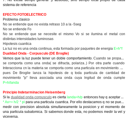
7. No existe tiempo general .y absoluto, sino tiempo local propio de cada
sistema de referencia
EFECTO FOTOELECTRICO
Problema clasico
No se entiende que no exista retraso 10 a la -5seg
No se entiende Fo
No se entiende que se necesite el mismo Vo si se ilumina el metal con
distintas intensidades luminosas
Hipotesis cuantica
La luz no es una onda continua, esta formada por paquetes de energia
E=h*f
Dualidad Onda - Corpusculo (DE Broglie)
Vemos que la luz puede tener un doble comportamiento.
Cuando se propaga
se comporta como una onda( se difracta, polariza..) Por otra parte cuando
Interacciona cn la materia
se comporta como una particula en movimiento. Asi
pues De Broglie lanza la hipotesis de q toda particula de cantidad de
movimiento "p" lleva asociada una onda cuya lngitud de onda cumple
P=h/landa
Principio Indetarminacion Heisemberg
Si la
dualidad onda-corpusculo
es cierta
landa=h/p
entonces hay q aceptar
Ap
* Ax>= h/2 * pi
para una particula cuantica. Por ello destacamos q no se puede
medir con precision absoluta simultaneamente la posicion y el momento de
una particula subatomica. Si sabemos donde esta, no podemos medir la vel y
viceversa.