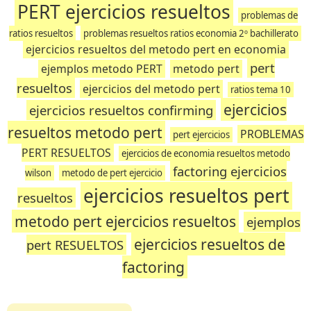
PERT ejercicios resueltos
problemas de
ratios resueltos
problemas resueltos ratios economia 2º bachillerato
ejercicios resueltos del metodo pert en economia
pert
ejemplos metodo PERT
metodo pert
resueltos
ejercicios del metodo pert
ratios tema 10
ejercicios
ejercicios resueltos confirming
resueltos metodo pert
PROBLEMAS
pert ejercicios
PERT RESUELTOS
ejercicios de economia resueltos metodo
factoring ejercicios
wilson
metodo de pert ejercicio
ejercicios resueltos pert
resueltos
metodo pert ejercicios resueltos
ejemplos
ejercicios resueltos de
pert RESUELTOS
factoring