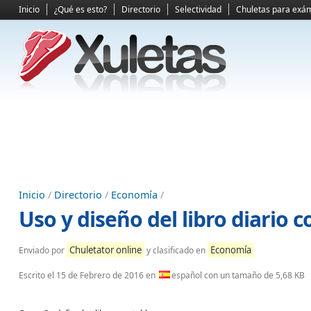
Inicio
¿Qué es esto?
Directorio
Selectividad
Chuletas para exá
Inicio
/
Directorio
/
Economía
/
Uso y diseño del libro diario c
Chuletator online
Economía
Enviado por
y clasificado en
Escrito el
15 de Febrero de 2016
en
español con un tamaño de 5,68 KB