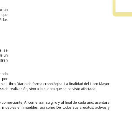
ar un
s que
A las
e se
de un
stran
iendo
o por
 el Libro Diario de forma cronológica. La finalidad del Libro Mayor
ha
de realización, sino a la cuenta que se ha visto afectada.
o comerciante, Al comenzar su giro y al final de cada año, asentará
es muebles e inmuebles, así como De todos sus créditos, activos y