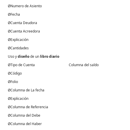
ØNumero de Asiento
ØFecha
ØCuenta Deudora
ØCuenta Acreedora
ØExplicación
ØCantidades
Uso y
diseño
de un
libro diario
ØTipo de Cuenta Columna del saldo
ØCódigo
ØFolio
ØColumna de La fecha
ØExplicación
ØColumna de Referencia
ØColumna del Debe
ØColumna del Haber