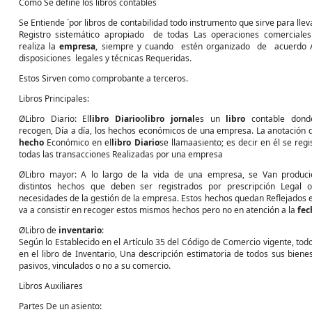
Como Se define los libros contables
Se Entiende `por libros de contabilidad todo instrumento que sirve para llev
Registro sistemático apropiado de todas Las operaciones comerciale
realiza la
empresa
, siempre y cuando estén organizado de acuerdo 
disposiciones legales y técnicas Requeridas.
Estos Sirven como comprobante a terceros.
Libros Principales:
ØLibro Diario: El
libro Diario
o
libro jornal
es un
libro
contable dond
recogen, Día a día, los hechos económicos de una empresa. La anotación 
hecho
Económico en el
libro Diario
se llamaasiento; es decir en él se regi
todas las transacciones Realizadas por una empresa
ØLibro mayor: A lo largo de la vida de una empresa, se Van produc
distintos hechos que deben ser registrados por prescripción Legal 
necesidades de la gestión de la empresa. Estos hechos quedan Reflejados en
va a consistir en recoger estos mismos hechos pero no en atención a la
fec
ØLibro de
inventario
:
Según lo Establecido en el Artículo 35 del Código de Comercio vigente, tod
en el libro de Inventario, Una descripción estimatoria de todos sus bien
pasivos, vinculados o no a su comercio.
Libros Auxiliares
Partes De un asiento: