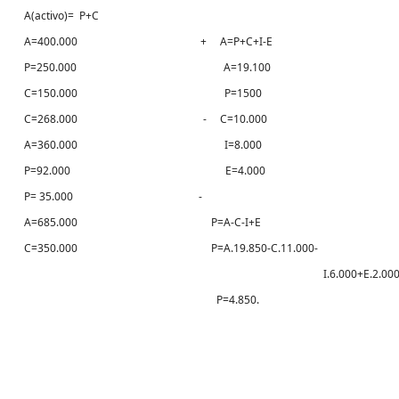
A(activo)= P+C
A=400.000 + A=P+C+I-E
P=250.000 A=19.100
C=150.000 P=1500
C=268.000 - C=10.000
A=360.000 I=8.000
P=92.000 E=4.000
P= 35.000 -
A=685.000 P=A-C-I+E
C=350.000 P=A.19.850-C.11.000-
I.6.000+E.2.00
P=4.850.