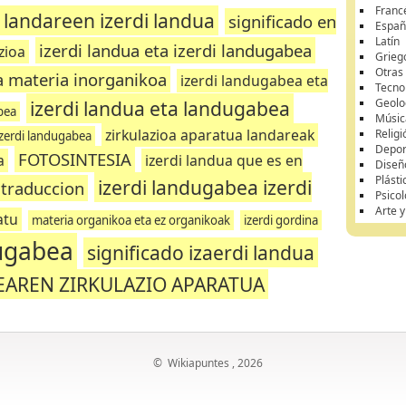
Franc
landareen izerdi landua
significado en
Españ
Latín
izerdi landua eta izerdi landugabea
zioa
Grieg
Otras
a materia inorganikoa
izerdi landugabea eta
Tecnol
izerdi landua eta landugabea
Geolo
bea
Músic
zirkulazioa aparatua landareak
Religi
 izerdi landugabea
Depor
FOTOSINTESIA
a
izerdi landua que es en
Diseñ
Plásti
izerdi landugabea izerdi
 traduccion
Psicol
Arte 
atu
materia organikoa eta ez organikoak
izerdi gordina
dugabea
significado izaerdi landua
AREN ZIRKULAZIO APARATUA
©
Wikiapuntes
, 2026