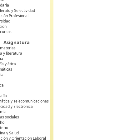
daria
lerato y Selectividad
ción Profesional
rsidad
ción
 cursos
Asignatura
 materias
 y literatura
ia
fía y ética
áticas
gía
ca
s
afía
mática y Telecomunicaciones
icidad y Electrónica
omía
as sociales
cho
terio
ina y Salud
ción y Orientación Laboral