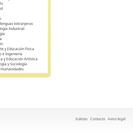
és
ol
o
 lenguas extranjeras
ogía Industrial
gía
a
ón
te y Educación Física
o e Ingeniería
ca y Educación Artística
ogía y Sociología
y Humanidades
Xuletas
Contacto
Aviso legal