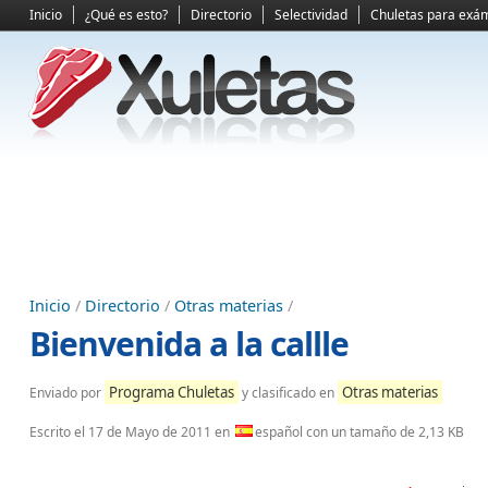
Inicio
¿Qué es esto?
Directorio
Selectividad
Chuletas para exá
Inicio
/
Directorio
/
Otras materias
/
Bienvenida a la callle
Programa Chuletas
Otras materias
Enviado por
y clasificado en
Escrito el
17 de Mayo de 2011
en
español con un tamaño de 2,13 KB