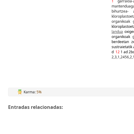
1
garraioa-
mantenduaga
bihurtzea- a
kloroplasto
organikoak 
kloroplastoe
landua
oxige
organikoak g
berdeetan z
sustraietatik
d
12
1 ad 2b
2,3,1,2456,2,1
Karma:
5%
Entradas relacionadas: