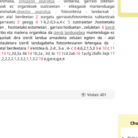
animalia,
zirkulazio aparatua
- landarea, garraio odietan-
iak ez organikoak sustraietan - elikagaiak mantenduagai
nimaliak-
digestio aparatua
- fotosintesia - landareak -
etan atal berdeetan
2
xurgatu garraiatufotosintesia subtantziak
garraiatu
3
geegg
4
1-b,2-d,3-a,4-c
5
sustraietan ,hostoetako
tan , hostoetako estometan , garraio hodiuetan , zeluletan
6
izerdi
nbo eta materia organikoa da
izerdi landugabea
mantendugai ez
ustiak dira izerdi landua arnasketa zelulan egiten da - atal
elauletara izerdi landugabeha fotosintesiaren lehengaia da -
 atal berdeetara
7
irenstea-b, 2-d , 3-a , 4- c
8
4,6,2,1,5,3
9
e
10
c
11
c
13
1c,2d,3a 4b
14
1b,2a , 3d, 4c
15
1cd 2ab
16
1acfg 2bdhi 3ejk
17
,2,2,2,2,1,2,3,2,1,1,3,2
18
e,g,e,e,g,e,e
Visitas: 401
Chu
Prima