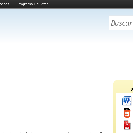
menes
Programa Chuletas
D