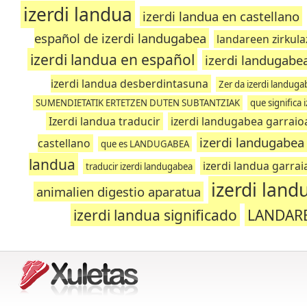
izerdi landua
izerdi landua en castellano
español de izerdi landugabea
landareen zirkula
izerdi landua en español
izerdi landugabe
izerdi landua desberdintasuna
Zer da izerdi landuga
SUMENDIETATIK ERTETZEN DUTEN SUBTANTZIAK
que significa
Izerdi landua traducir
izerdi landugabea garraio
izerdi landugabea
castellano
que es LANDUGABEA
landua
izerdi landua garrai
traducir izerdi landugabea
izerdi lan
animalien digestio aparatua
izerdi landua significado
LANDARE