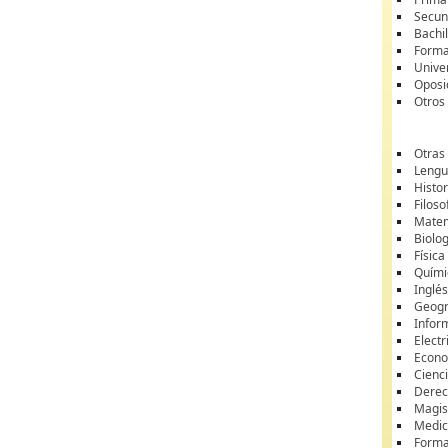
Secun
Bachil
Forma
Unive
Oposi
Otros
Otras
Lengua
Histor
Filoso
Matem
Biolo
Física
Quími
Inglé
Geogr
Infor
Electr
Econ
Cienci
Dere
Magis
Medic
Forma