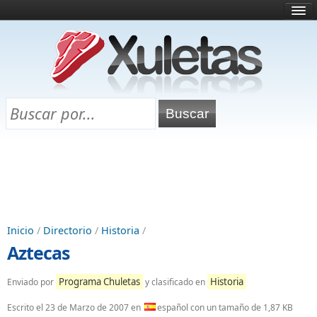
Inicio
¿Qué es esto?
Directorio
Selectividad
Chuletas para exámenes
Programa Chuletas
Inicio
/
Directorio
/
Historia
/
Aztecas
Programa Chuletas
Historia
Enviado por
y clasificado en
Escrito el
23 de Marzo de 2007
en
español con un tamaño de 1,87 KB