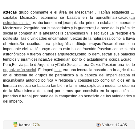
aztecas
grupo dominante e el área de Mesoamer . Habían establecid su
capital,e México.Su economía se basaba en la agricult(maíz,cacao).
La
estructura social
estaba fuertement jerarquizada: primero estaba el emperador
Moctezuma 2seguido por ls sacerdotes y ls guerreros,La base de la pirámide
social la componían ls artesanos,ls campesinos y ls esclavos La religión era
politeísta : las divinidades encarnaban fuerzas de la naturaleza,como la lluvia
el vientoSu escritura era pictográfica dibujo
mayas
.Desarrollaron una
importante civilización cuyo centro esta ba en Yucatán.Poseían conocimiento
astronómicos y fueron grandes arquitectos,como lo demuestran sus palacios
templos y piramides
incas
.Se extendían por lo q actualmente ocupa Ecuador
Perú,Bolivia,parte d Argentina yChile.Sucapital era Cuzco.Poseían una fuerte
organización social
. El imperi
inca
era una teocracia basada en la agricultu y
en el sistema de grupos de parentesco a la cabeza del imperi estaba el
inca,máxima autoridd política y religiosa y considerado como un dios en la
tierra.La riqueza se basaba también e la minería,explotada mediante sistema
de la
Mita
:sistema de trabaj por turnos que consistía en la aportación de
jornadas d trabaj por parte de ls campesino en beneficio de las autoridades y
del imperio.
Karma:
27%
Visitas: 12.405