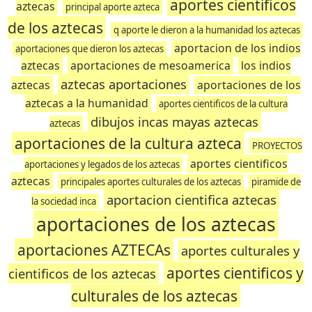
aportes cientificos
aztecas
principal aporte azteca
de los aztecas
q aporte le dieron a la humanidad los aztecas
aportacion de los indios
aportaciones que dieron los aztecas
aztecas
aportaciones de mesoamerica
los indios
aztecas aportaciones
aztecas
aportaciones de los
aztecas a la humanidad
aportes cientificos de la cultura
dibujos incas mayas aztecas
aztecas
aportaciones de la cultura azteca
PROYECTOS
aportes cientificos
aportaciones y legados de los aztecas
aztecas
principales aportes culturales de los aztecas
piramide de
aportacion cientifica aztecas
la sociedad inca
aportaciones de los aztecas
aportaciones AZTECAs
aportes culturales y
aportes cientificos y
cientificos de los aztecas
culturales de los aztecas