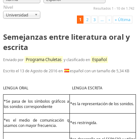
Nivel
Resultados 1 - 10 de 1.742
Universidad
1
2
3
…
›
» Última
Semejanzas entre literatura oral y
escrita
Programa Chuletas
Español
Enviado por
y clasificado en
Escrito el
13 de Agosto de 2016
en
español con un tamaño de 5,34 KB
LENGUA ORAL LENGUA ESCRITA
*Se pasa de los símbolos gráficos a
*es la representación de los sonidos.
los sonidos correspondiente
*es el medio de comunicación q
*es restringida.
usamos con mayor frecuencia.