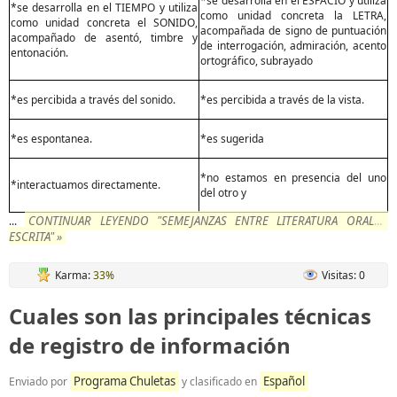
*se desarrolla en el ESPACIO y utiliza
*se desarrolla en el TIEMPO y utiliza
como unidad concreta la LETRA,
como unidad concreta el SONIDO,
acompañada de signo de puntuación
acompañado de asentó, timbre y
de interrogación, admiración, acento
entonación.
ortográfico, subrayado
*es percibida a través del sonido.
*es percibida a través de la vista.
*es espontanea.
*es sugerida
*no estamos en presencia del uno
*interactuamos directamente.
del otro y
CONTINUAR LEYENDO "SEMEJANZAS ENTRE LITERATURA ORAL Y
...
ESCRITA" »
Karma:
33%
Visitas: 0
Cuales son las principales técnicas
de registro de información
Programa Chuletas
Español
Enviado por
y clasificado en