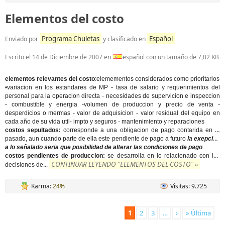
Elementos del costo
Programa Chuletas
Español
Enviado por
y clasificado en
Escrito el
14 de Diciembre de 2007
en
español con un tamaño de 7,02 KB
elementos relevantes del costo
:elemementos considerados como prioritarios
•variacion en los estandares de MP - tasa de salario y requerimientos del
personal para la operacion directa - necesidades de supervicion e inspeccion
- combustible y energia -volumen de produccion y precio de venta -
desperdicios o mermas - valor de adquisicion - valor residual del equipo en
cada año de su vida util- impto y seguros - mantenimiento y reparaciones
costos sepultados:
corresponde a una obligacion de pago contarida en el
pasado, aun cuando parte de ella este pendiente de pago a futuro
la exepcion
a lo señalado seria que posibilidad de alterar las condiciones de pago
.
costos pendientes de produccion:
se desarrolla en lo relacionado con las
CONTINUAR LEYENDO "ELEMENTOS DEL COSTO" »
...
decisiones de
Karma:
24%
Visitas: 9.725
1
2
3
…
›
» Última