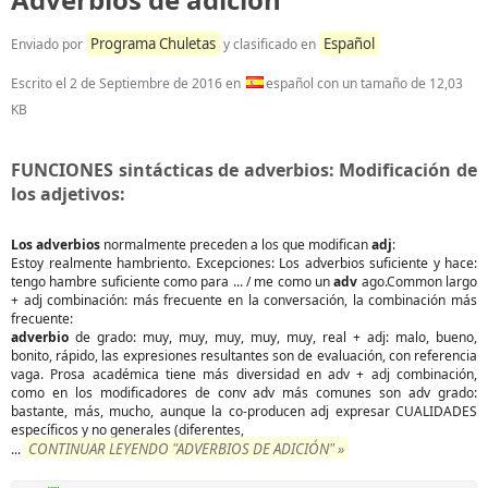
Programa Chuletas
Español
Enviado por
y clasificado en
Escrito el
2 de Septiembre de 2016
en
español con un tamaño de 12,03
KB
FUNCIONES sintácticas de adverbios: Modificación de
los adjetivos:
Los adverbios
normalmente preceden a los que modifican
adj
:
Estoy realmente hambriento. Excepciones: Los adverbios suficiente y hace:
tengo hambre suficiente como para ... / me como un
adv
ago.Common largo
+ adj combinación: más frecuente en la conversación, la combinación más
frecuente:
adverbio
de grado: muy, muy, muy, muy, muy, real + adj: malo, bueno,
bonito, rápido, las expresiones resultantes son de evaluación, con referencia
vaga. Prosa académica tiene más diversidad en adv + adj combinación,
como en los modificadores de conv adv más comunes son adv grado:
bastante, más, mucho, aunque la co-producen adj expresar CUALIDADES
específicos y no generales (diferentes,
CONTINUAR LEYENDO "ADVERBIOS DE ADICIÓN" »
...