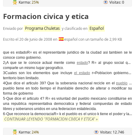
Karma:
25%
Visitas: 0
Formacion civica y etica
Programa Chuletas
Español
Enviado por
y clasificado en
Escrito el
20 de Junio de 2008
en
español con un tamaño de 2,99 KB
que es estadoR= es el representante juridico de la ciudad asi tambien se le
conoce como gobierno.
2¡A que se le conoce actual mente como
estado
? R= al grupo social que
comparte un mismo lugar geografico.
3Cuales son los elementos que incluye
el estado
r=Poblacion gobierno y
territorio bien limitado.
4Que dice el articulo 39? Que la soberania nacional recicle en el
pueblo
el
pueblo tiene en todo tiempo el ihanilable derecho de alterar o modificar su
forma de gobierno
5-Que dice el articulo 4? R= es voluntad del pueblo mexicano constituirse en
una republica representativa democratica y federal compuestas de estado
libres y soberanos unidos en una federacion establecida.
...
6-Que reconoce la democraciaR= k el pueblo es el unico k tiene el poder y la
CONTINUAR LEYENDO "FORMACION CIVICA Y ETICA" »
Karma:
24%
Visitas: 12.746