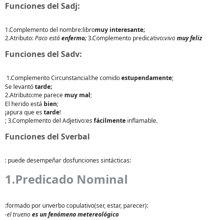
Funciones del Sadj:
1.
Complemento del nombre
:
libro
muy interesante;
2.
Atributo
:
Paco está
enfermo;
3.
Complemento predicativo
:
vivo
muy feliz
Funciones del Sadv:
1.
Complemento Circunstancial
:
he comido
estupendamente
;
Se levantó
tarde;
2.
Atributo:
me parece
muy mal
;
El herido está
bien
;
¡apura que es
tarde
!
; 3.
Complemento del Adjetivo:
es
fácilmente
inflamable.
Funciones del Sverbal
:
puede desempeñar dos
funciones sintácticas
:
1.Predicado Nominal
:
formado por un
verbo copulativo
(ser, estar, parecer):
-el trueno
es un fenómeno metereológico