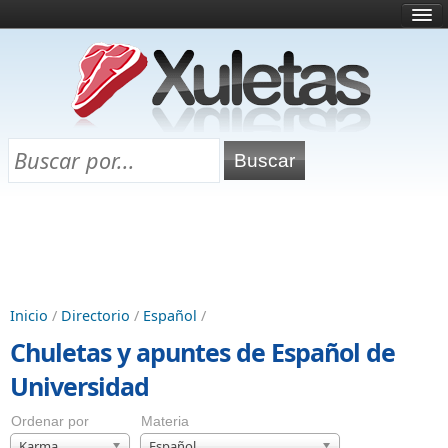
Inicio
¿Qué es esto?
Directorio
Selectividad
Chuletas para exámenes
Programa Chuletas
Inicio
/
Directorio
/
Español
/
Chuletas y apuntes de Español de
Universidad
Ordenar por
Materia
Karma
Español