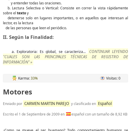
y entender todas las oraciones.
b. Lectura Selectiva o Vertical: Consiste en correr la vista rápidamente
sobre el
texto
y
detenerse solo en lugares importantes, o en aquellos que interesan al
lector, es la lectura
de las personas que leen el periódico.
II. Según la Finalidad:
CONTINUAR LEYENDO
a. Exploratoria: Es global, se caracteriza...
"CUALES SON LAS PRINCIPALES TÉCNICAS DE REGISTRO DE
INFORMACIÓN" »
Karma:
33%
Visitas: 0
Motores
CARMEN MARTIN PAREJO
Español
Enviado por
y clasificado en
Escrito el
1 de Septiembre de 2009
en
español con un tamaño de 8,92 KB
¿Como se mueve el ser huamano? Todo comportamiento humanos se