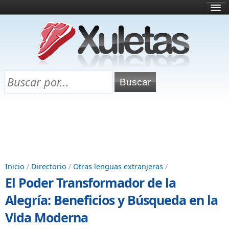
Inicio
¿Qué es esto?
Directorio
Selectividad
Chuletas para exámenes
Programa Chuletas
Inicio
/
Directorio
/
Otras lenguas extranjeras
/
El Poder Transformador de la
Alegría: Beneficios y Búsqueda en la
Vida Moderna