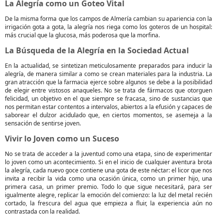
La Alegría como un Goteo Vital
De la misma forma que los campos de Almería cambian su apariencia con la
irrigación gota a gota, la alegría nos riega como los goteros de un hospital:
más crucial que la glucosa, más poderosa que la morfina.
La Búsqueda de la Alegría en la Sociedad Actual
En la actualidad, se sintetizan meticulosamente preparados para inducir la
alegría, de manera similar a como se crean materiales para la industria. La
gran atracción que la farmacia ejerce sobre algunos se debe a la posibilidad
de elegir entre vistosos anaqueles. No se trata de fármacos que otorguen
felicidad, un objetivo en el que siempre se fracasa, sino de sustancias que
nos permitan estar contentos a intervalos, abiertos a la efusión y capaces de
saborear el dulzor acidulado que, en ciertos momentos, se asemeja a la
sensación de sentirse joven.
Vivir lo Joven como un Suceso
No se trata de acceder a la juventud como una etapa, sino de experimentar
lo joven como un acontecimiento. Si en el inicio de cualquier aventura brota
la alegría, cada nuevo goce contiene una gota de este néctar: el licor que nos
invita a recibir la vida como una ocasión única, como un primer hijo, una
primera casa, un primer premio. Todo lo que sigue necesitará, para ser
igualmente alegre, replicar la emoción del comienzo: la luz del metal recién
cortado, la frescura del agua que empieza a fluir, la experiencia aún no
contrastada con la realidad.