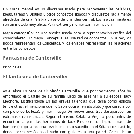
Un Mapa mental es un diagrama usado para representar las palabras,
ideas, tareas y Dibujos u otros conceptos ligados y dispuestos radialmente
alrededor de una Palabra clave o de una idea central. Los mapas mentales
son un método muy eficaz Para extraer y memorizar información.
Mapa conceptúa
l: es Una técnica usada para la representación gráfica del
conocimiento. Un mapa Conceptual es una red de conceptos. En la red, los
nodos representan los Conceptos, y los enlaces representan las relaciones
entre los conceptos.
Fantasma de Canterville
Principales
El fantasma de Canterville:
es el alma En pena de sir Simón Canterville, que por trescientos años ha
embrujado el Castillo de su familia luego de asesinar a su esposa, lady
Eleonore, justificándose En las graves falencias que tenía como esposa
(entre otras, él menciona que no Sabía cocinar en absoluto y que carecía por
completo de belleza), y morir luego De nueve años tras desaparecer en
extrañas circunstancias. Según el mismo Relata a Virginia poco antes de
encontrar la paz, los hermanos de lady Eleonore Lo dejaron morir de
hambre (luego la historia revela que esto sucedíó en el Sótano del castillo,
donde permanecíó encadenado con grilletes a una pared, Cerca de un