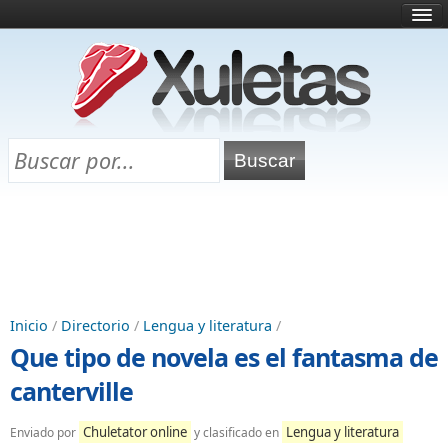
Inicio
¿Qué es esto?
Directorio
Selectividad
Chuletas para exámenes
Programa Chuletas
Inicio
/
Directorio
/
Lengua y literatura
/
Que tipo de novela es el fantasma de
canterville
Chuletator online
Lengua y literatura
Enviado por
y clasificado en