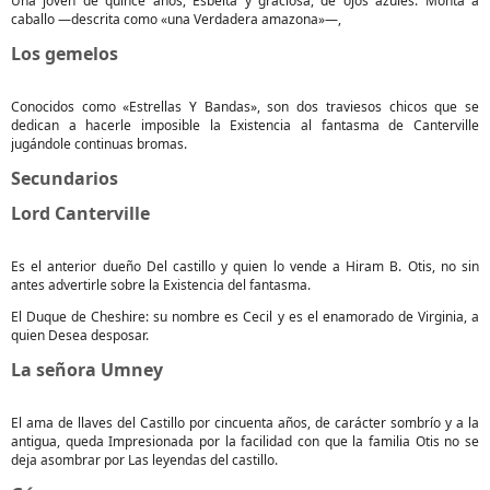
Una joven de quince años, Esbelta y graciosa, de ojos azules. Monta a
caballo —descrita como «una Verdadera amazona»—,
Los gemelos
Conocidos como «Estrellas Y Bandas», son dos traviesos chicos que se
dedican a hacerle imposible la Existencia al fantasma de Canterville
jugándole continuas bromas.
Secundarios
Lord Canterville
Es el anterior dueño Del castillo y quien lo vende a Hiram B. Otis, no sin
antes advertirle sobre la Existencia del fantasma.
El Duque de Cheshire: su nombre es Cecil y es el enamorado de Virginia, a
quien Desea desposar.
La señora Umney
El ama de llaves del Castillo por cincuenta años, de carácter sombrío y a la
antigua, queda Impresionada por la facilidad con que la familia Otis no se
deja asombrar por Las leyendas del castillo.