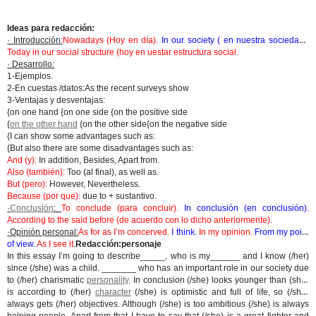
Ideas para redacción:
· Introducción:
Nowadays (Hoy en día).
In our society ( en nuestra sociedad).
Today in our social structure (hoy en uestar estructura social.
· Desarrollo:
1-Ejemplos.
2-En cuestas /datos:As the recent surveys show
3-Ventajas y desventajas:
{on one hand {on one side {on the positive side
{
on the other hand
{on the other side{on the negative side
{I can show some advantages such as:
{But also there are some disadvantages such as:
And (y):
In addition, Besides, Apart from.
Also (también):
Too (al final), as well as.
But (pero):
However, Nevertheless.
Because (por que):
due to + sustantivo.
·
Conclusión
:
To conclude (para concluir).
In conclusión (en conclusión).
According to the said before (de acuerdo con lo dicho anteriormente).
·Opinión personal:
As for as I’m concerved.
I think.
In my opinion.
From my point
of view.
As I see it.
Redacción:personaje
In this essay I’m going to describe_____, who is my______ and I know (/her)
since (/she) was a child. _______ who has an important role in our society due
to (/her) charismatic
personality
. In conclusion (/she) looks younger than (she)
is according to (/her)
character
(/she) is optimistic and full of life, so (/she)
always gets (/her) objectives. Although (/she) is too ambitious (/she) is always