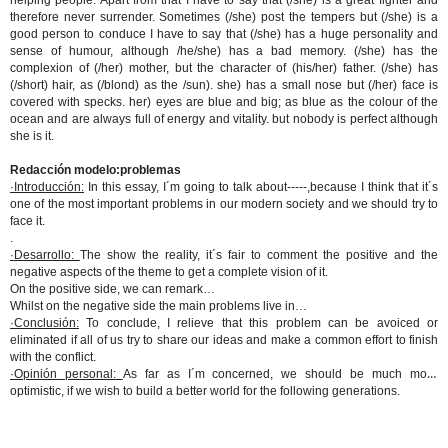
helping people. Apart from that I have to say that (/she) is a great fighter and
therefore never surrender. Sometimes (/she) post the tempers but (/she) is a
good person to conduce I have to say that (/she) has a huge personality and
sense of humour, although /he/she) has a bad memory. (/she) has the
complexion of (/her) mother, but the character of (his/her) father. (/she) has
(/short) hair, as (/blond) as the /sun). she) has a small nose but (/her) face is
covered with specks. her) eyes are blue and big; as blue as the colour of the
ocean and are always full of energy and vitality. but nobody is perfect although
she is it.
Redacción modelo:problemas
·Introducción:
In this essay, I´m going to talk about-----,because I think that it´s
one of the most important problems in our modern society and we should try to
face it.
.
·Desarrollo:
The show the reality, it´s fair to comment the positive and the
negative aspects of the theme to get a complete vision of it.
On the positive side, we can remark…
Whilst on the negative side the main problems live in…
·Conclusión:
To conclude, I relieve that this problem can be avoiced or
eliminated if all of us try to share our ideas and make a common effort to finish
with the conflict.
·Opinión personal:
As far as I´m concerned, we should be much more
optimistic, if we wish to build a better world for the following generations.