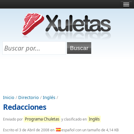
Inicio
¿Qué es esto?
Directorio
Selectividad
Chuletas para exámenes
Programa Chuletas
Inicio
/
Directorio
/
Inglés
/
Redacciones
Programa Chuletas
Inglés
Enviado por
y clasificado en
Escrito el
3 de Abril de 2008
en
español con un tamaño de 4,14 KB