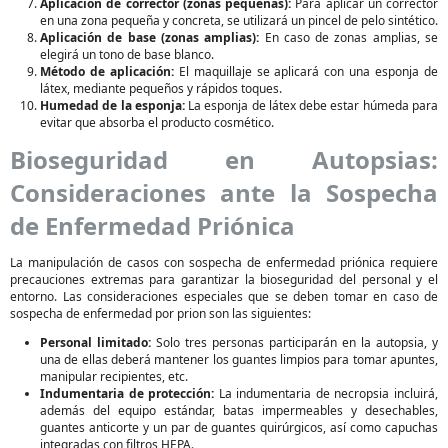
Aplicación de corrector (zonas pequeñas):
Para aplicar un corrector
en una zona pequeña y concreta, se utilizará un pincel de pelo sintético.
Aplicación de base (zonas amplias):
En caso de zonas amplias, se
elegirá un tono de base blanco.
Método de aplicación:
El maquillaje se aplicará con una esponja de
látex, mediante pequeños y rápidos toques.
Humedad de la esponja:
La esponja de látex debe estar húmeda para
evitar que absorba el producto cosmético.
Bioseguridad en Autopsias:
Consideraciones ante la Sospecha
de Enfermedad Priónica
La manipulación de casos con sospecha de enfermedad priónica requiere
precauciones extremas para garantizar la bioseguridad del personal y el
entorno. Las consideraciones especiales que se deben tomar en caso de
sospecha de enfermedad por prion son las siguientes:
Personal limitado:
Solo tres personas participarán en la autopsia, y
una de ellas deberá mantener los guantes limpios para tomar apuntes,
manipular recipientes, etc.
Indumentaria de protección:
La indumentaria de necropsia incluirá,
además del equipo estándar, batas impermeables y desechables,
guantes anticorte y un par de guantes quirúrgicos, así como capuchas
integradas con filtros HEPA.