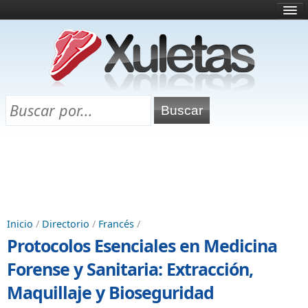
Inicio
¿Qué es esto?
Directorio
Selectividad
Chuletas para exámenes
Programa Chuletas
Inicio
/
Directorio
/
Francés
/
Protocolos Esenciales en Medicina
Forense y Sanitaria: Extracción,
Maquillaje y Bioseguridad