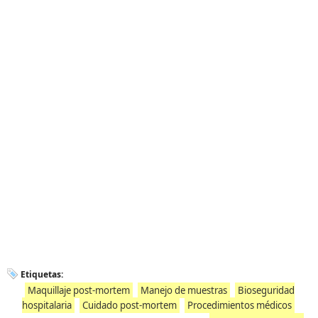
Etiquetas:
Maquillaje post-mortem
Manejo de muestras
Bioseguridad
hospitalaria
Cuidado post-mortem
Procedimientos médicos