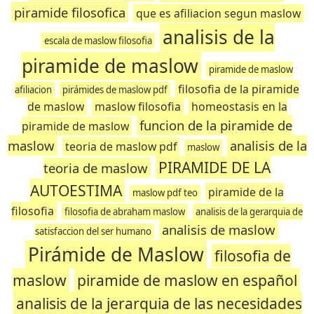
piramide filosofica
que es afiliacion segun maslow
analisis de la
escala de maslow filosofia
piramide de maslow
piramide de maslow
filosofia de la piramide
afiliacion
pirámides de maslow pdf
de maslow
maslow filosofia
homeostasis en la
funcion de la piramide de
piramide de maslow
maslow
analisis de la
teoria de maslow pdf
maslow
PIRAMIDE DE LA
teoria de maslow
AUTOESTIMA
piramide de la
maslow pdf teo
filosofia
filosofia de abraham maslow
analisis de la gerarquia de
analisis de maslow
satisfaccion del ser humano
Pirámide de Maslow
filosofia de
maslow
piramide de maslow en español
analisis de la jerarquia de las necesidades