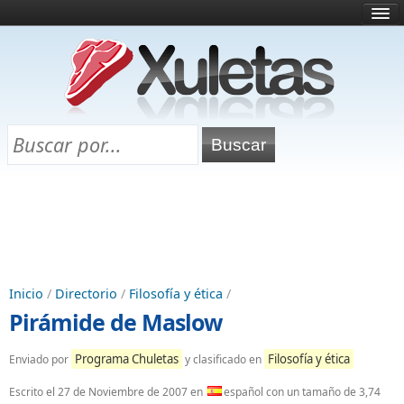
Inicio
¿Qué es esto?
Directorio
Selectividad
Chuletas para exámenes
Programa Chuletas
Inicio
/
Directorio
/
Filosofía y ética
/
Pirámide de Maslow
Programa Chuletas
Filosofía y ética
Enviado por
y clasificado en
Escrito el
27 de Noviembre de 2007
en
español con un tamaño de 3,74