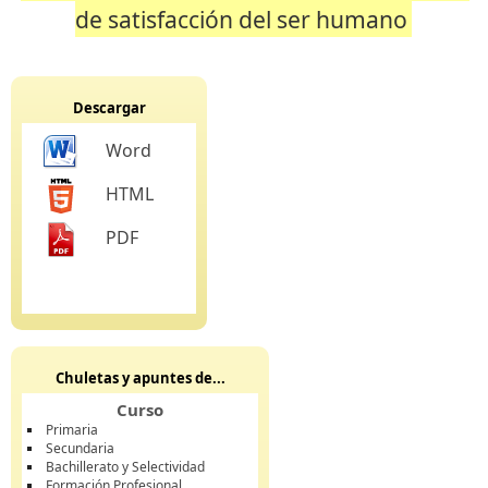
de satisfacción del ser humano
Descargar
Word
HTML
PDF
Chuletas y apuntes de...
Curso
Primaria
Secundaria
Bachillerato y Selectividad
Formación Profesional