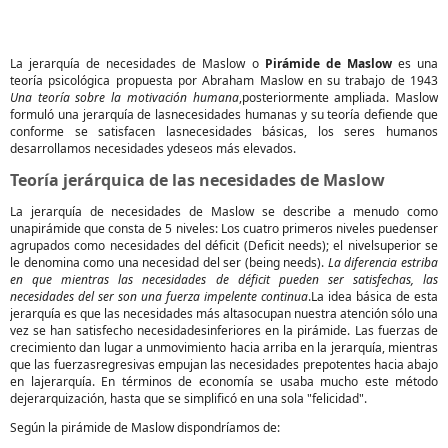
La jerarquía de necesidades de Maslow o
Pirámide de Maslow
es una
teoría psicológica propuesta por Abraham Maslow en su trabajo de 1943
Una teoría sobre la motivación humana
,posteriormente ampliada. Maslow
formuló una jerarquía de lasnecesidades humanas y su teoría defiende que
conforme se satisfacen lasnecesidades básicas, los seres humanos
desarrollamos necesidades ydeseos más elevados.
Teoría jerárquica de las necesidades de Maslow
La jerarquía de necesidades de Maslow se describe a menudo como
unapirámide que consta de 5 niveles: Los cuatro primeros niveles puedenser
agrupados como necesidades del déficit (Deficit needs); el nivelsuperior se
le denomina como una necesidad del ser (being needs).
La diferencia estriba
en que mientras las necesidades de déficit
pueden
ser satisfechas, las
necesidades del ser son una fuerza impelente continua
.La idea básica de esta
jerarquía es que las necesidades más altasocupan nuestra atención sólo una
vez se han satisfecho necesidadesinferiores en la pirámide. Las fuerzas de
crecimiento dan lugar a unmovimiento hacia arriba en la jerarquía, mientras
que las fuerzasregresivas empujan las necesidades prepotentes hacia abajo
en lajerarquía. En términos de economía se usaba mucho este método
dejerarquización, hasta que se simplificó en una sola "felicidad".
Según la pirámide de Maslow dispondríamos de: