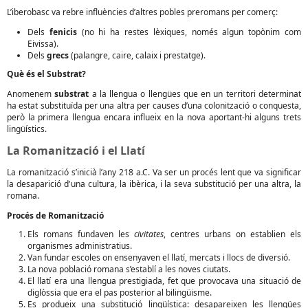
L’iberobasc va rebre influències d’altres pobles preromans per comerç:
Dels
fenicis
(no hi ha restes lèxiques, només algun topònim com
Eivissa).
Dels
grecs
(palangre, caire, calaix i prestatge).
Què és el Substrat?
Anomenem
substrat
a la llengua o llengües que en un territori determinat
ha estat substituïda per una altra per causes d’una colonització o conquesta,
però la primera llengua encara influeix en la nova aportant-hi alguns trets
lingüístics.
La Romanització i el Llatí
La romanització s’inicià l’any 218 a.C. Va ser un procés lent que va significar
la desaparició d'una cultura, la ibèrica, i la seva substitució per una altra, la
romana.
Procés de Romanització
Els romans fundaven les
civitates
, centres urbans on establien els
organismes administratius.
Van fundar escoles on ensenyaven el llatí, mercats i llocs de diversió.
La nova població romana s’establí a les noves ciutats.
El llatí era una llengua prestigiada, fet que provocava una situació de
diglòssia que era el pas posterior al bilingüisme.
Es produeix una substitució lingüística: desapareixen les llengües