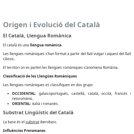
Origen i Evolució del Català
El Català, Llengua Romànica
El català és una
llengua romànica
.
Les llengües romàniques s’han format a partir del llatí vulgar i aquest del llatí
clàssic.
El territori on es parlen les llengües romàniques s’anomena Romània.
Classificació de les Llengües Romàniques
Les llengües romàniques es classifiquen en dos grups:
OCCIDENTAL
: galaicoportuguès, castellà, català, occità, francès i
retoromànic.
ORIENTAL
: italià i romanès.
Substrat Lingüístic del Català
La base és el
substrat
iberobasc.
Influències Preromanes