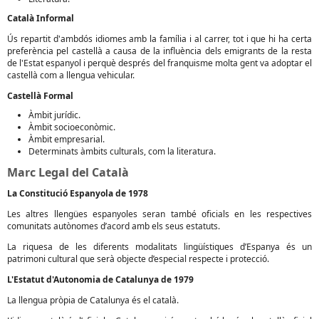
Català Informal
Ús repartit d'ambdós idiomes amb la família i al carrer, tot i que hi ha certa
preferència pel castellà a causa de la influència dels emigrants de la resta
de l'Estat espanyol i perquè després del franquisme molta gent va adoptar el
castellà com a llengua vehicular.
Castellà Formal
Àmbit jurídic.
Àmbit socioeconòmic.
Àmbit empresarial.
Determinats àmbits culturals, com la literatura.
Marc Legal del Català
La Constitució Espanyola de 1978
Les altres llengües espanyoles seran també oficials en les respectives
comunitats autònomes d’acord amb els seus estatuts.
La riquesa de les diferents modalitats lingüístiques d’Espanya és un
patrimoni cultural que serà objecte d’especial respecte i protecció.
L'Estatut d'Autonomia de Catalunya de 1979
La llengua pròpia de Catalunya és el català.