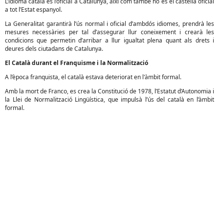
L’idioma català és l’oficial a Catalunya, així com també ho és el castellà oficial
a tot l’Estat espanyol.
La Generalitat garantirà l’ús normal i oficial d’ambdós idiomes, prendrà les
mesures necessàries per tal d’assegurar llur coneixement i crearà les
condicions que permetin d’arribar a llur igualtat plena quant als drets i
deures dels ciutadans de Catalunya.
El Català durant el Franquisme i la Normalització
A l’època franquista, el català estava deteriorat en l'àmbit formal.
Amb la mort de Franco, es crea la Constitució de 1978, l’Estatut d’Autonomia i
la Llei de Normalització Lingüística, que impulsà l’ús del català en l’àmbit
formal.