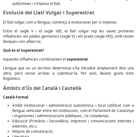
autòctones i s’imposa el llatí.
Evolució del Llatí Vulgar i Superestrat
El llatí vulgar, com a llengua, comença a evolucionar per si mateixa.
Entre el segle V i el segle VIII, el llatí vulgar rep les seves primeres
influències: els pobles germànics (segle V) i els àrabs (segle VIII), amb restes
lèxiques com albercoc.
Què és el Superestrat?
Aquestes influències constitueixen el
superestrat
.
Llengua que en un territori determinat s'ha introduït àmpliament dins una
altra, però sense arribar a substituir-la. Per això, deixen grans trets
lingüístics.
Àmbits d'Ús del Català i Castellà
Català Formal
Àmbit institucional i administració autonòmica i local (utilitzat com a
llengua vehicular entre les institucions, com el Parlament de Catalunya
i organismes i administracions públiques, i la ciutadania).
Educació (Primària i Secundària, impresos i comunicacions internes i
externes, etc.).
Mitjans de comunicació.
Literatura.