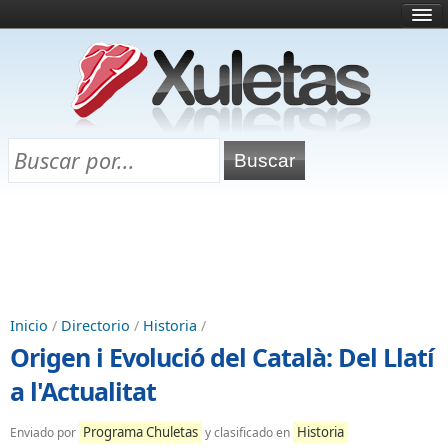
Inicio
¿Qué es esto?
Directorio
Selectividad
Chuletas para exámenes
Programa Chuletas
Inicio
/
Directorio
/
Historia
/
Origen i Evolució del Català: Del Llatí
a l'Actualitat
Programa Chuletas
Historia
Enviado por
y clasificado en