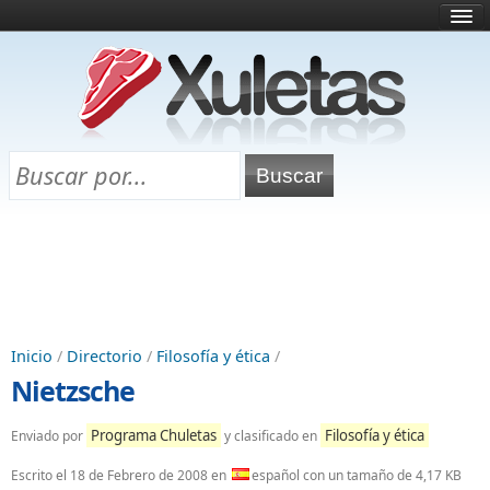
Inicio
¿Qué es esto?
Directorio
Selectividad
Chuletas para exámenes
Programa Chuletas
Inicio
/
Directorio
/
Filosofía y ética
/
Nietzsche
Programa Chuletas
Filosofía y ética
Enviado por
y clasificado en
Escrito el
18 de Febrero de 2008
en
español con un tamaño de 4,17 KB