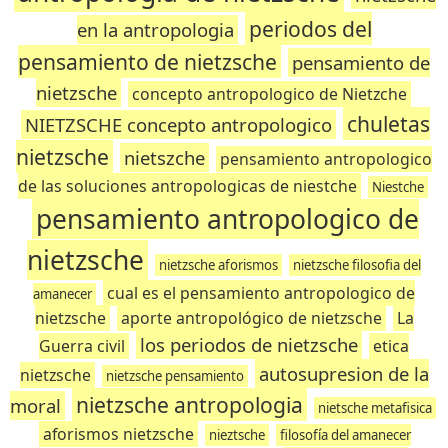
periodos del
en la antropologia
pensamiento de nietzsche
pensamiento de
nietzsche
concepto antropologico de Nietzche
chuletas
NIETZSCHE concepto antropologico
nietzsche
nietszche
pensamiento antropologico
de las soluciones antropologicas de niestche
Niestche
pensamiento antropologico de
nietzsche
nietzsche aforismos
nietzsche filosofia del
cual es el pensamiento antropologico de
amanecer
nietzsche
aporte antropológico de nietzsche
La
los periodos de nietzsche
Guerra civil
etica
autosupresion de la
nietzsche
nietzsche pensamiento
nietzsche antropologia
moral
nietsche metafisica
aforismos nietzsche
nieztsche
filosofía del amanecer