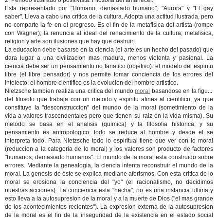
2. Periodo ilustrado o positivista. Filosofia del amanecer.
Esta representado por "Humano, demasiado humano", "Aurora" y "El gay
saber". Lleva a cabo una critica de la cultura. Adopta una actitud ilustrada, pero
no comparte la fe en el progreso. Es el fin de la metafisica del artista (rompe
con Wagner); la renuncia al ideal del renacimiento de la cultura; metafisica,
religion y arte son ilusiones que hay que destruir.
La educacion debe basarse en la ciencia (el arte es un hecho del pasado) que
dara lugar a una civilizacion mas madura, menos violenta y pasional. La
ciencia debe ser un pensamiento no fanatico (objetivo): el modelo del espiritu
libre (el libre pensador) y nos permite tomar conciencia de los errores del
intelecto: el hombre cientifico es la evolucion del hombre artistico.
Nietzsche tambien realiza una critica del mundo
moral
basandose en la figura
del filosofo que trabaja con un metodo y espiritu afines al cientifico, ya que
constituye la "desconstruccion" del mundo de la moral (sometimiento de la
vida a valores trascendentales pero que tienen su raiz en la vida misma). Su
metodo se basa en el analisis (quimica) y la filosofia historica; y su
pensamiento es antropologico: todo se reduce al hombre y desde el se
interpreta todo. Para Nietzsche todo lo espiritual tiene que ver con lo moral
(reduccion a la categoria de lo moral) y los valores son producto de factores
"humanos, demasiado humanos". El mundo de la moral esta construido sobre
errores. Mediante la genealogia, la ciencia intenta reconstruir el mundo de la
moral. La genesis de éste se explica mediane aforismos. Con esta critica de lo
moral se erosiona la conciencia del "yo" (el racionalismo, no decidimos
nuestras acciones). La conciencia esta "hecha", no es una instancia ultima y
esto lleva a la autosupresion de la moral y a la muerte de Dios ("el mas grande
de los acontecimientos recientes"). La expresion externa de la autosupresion
de la moral es el fin de la inseguridad de la existencia en el estado social