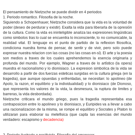
El pensamiento de Nietzsche se puede dividir en 4 periodos
1. Periodo romantico. Filosofia de la noche.
Siguiendo a Schopenhauer, Nietzsche considera que la vida es la voluntad de
poder (deseo de perdurar y existir). Exalta la vida para liberarla de la opresión
de la cultura. Como la vida es ininteligible analiza las expresiones lingüisticas
como simbolos tras lo cual se encuentra lo inconsciente, lo no comunicable, la
realidad vital. El lenguaje es el punto de partido de la reflexion filosofica,
condiciona nuestra forma de pensar, de sentir y de vivir, pero solo puede
expresar nuestra relacion con las cosas (no las cosas en-sí). El arte y la poesia
son medios a traves de los cuales aprehendemos la esencia originaria y
profunda del mundo. Por ejemplo, Wagner a traves de lo artístico (la opera)
muestra el nacionalismo y lo dionisiaco. La expresion simbolica de la vida se
desarrollo a partir de dos fuerzas esteticas surgidas en la cultura griega (en la
tragedia), que aunque opuestas y enfrentadas, se necesitan: lo apolineo (de
Apolo, la razon, el equilibrio y la individualidad) y lo dionisiaco (de Dionoso,
que representa los valores de la vida, la desmesura, la ruptura de limites y
barreras, la vida desbordada).
Nietzsche criticara el mundo griego, pues la tragedia representaba esa
contraposicion entre lo apolineo y lo dionisiaco, y Euripides va a llevar a cabo
una racionalizacion de la misma, se rompe el equilibro y Socrates y Platon lo
utilizaran para elaborar su metefisica (que capta las esencias del mundo
verdadero: escapismo y
decadencia)