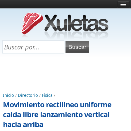
Inicio
¿Qué es esto?
Directorio
Selectividad
Chuletas para exámenes
Programa Chuletas
Inicio
/
Directorio
/
Física
/
Movimiento rectilineo uniforme
caida libre lanzamiento vertical
hacia arriba