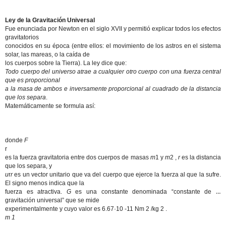
Ley de la Gravitación Universal
Fue enunciada por Newton en el siglo XVII y permitió explicar todos los efectos
gravitatorios
conocidos en su época (entre ellos: el movimiento de los astros en el sistema
solar, las mareas, o la caída de
los cuerpos sobre la Tierra). La ley dice que:
Todo cuerpo del universo atrae a cualquier otro cuerpo con una fuerza central
que es proporcional
a la masa de ambos e inversamente proporcional al cuadrado de la distancia
que los separa
.
Matemáticamente se formula así:
donde
F
r
es la fuerza gravitatoria entre dos cuerpos de masas
m
1 y
m
2 ,
r
es la distancia
que los separa, y
u
r
r
es un vector unitario que va del cuerpo que ejerce la fuerza al que la sufre.
El signo menos indica que la
fuerza es atractiva.
G
es una constante denominada “constante de la
gravitación universal” que se mide
experimentalmente y cuyo valor es 6.67·10 -11 Nm 2 /kg 2 .
m 1