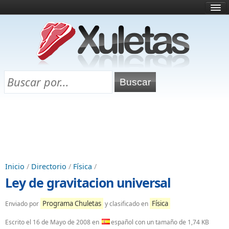
Inicio
¿Qué es esto?
Directorio
Selectividad
Chuletas para exámenes
Programa Chuletas
Inicio
/
Directorio
/
Física
/
Ley de gravitacion universal
Programa Chuletas
Física
Enviado por
y clasificado en
Escrito el
16 de Mayo de 2008
en
español con un tamaño de 1,74 KB