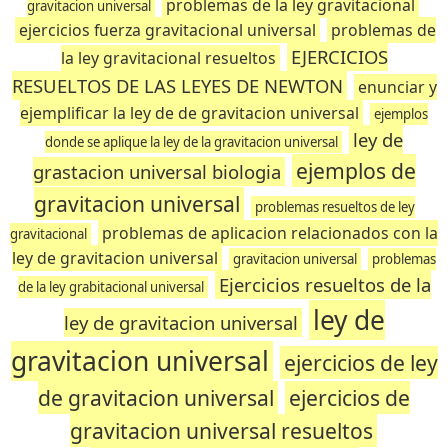
problemas de la ley gravitacional
gravitacion universal
ejercicios fuerza gravitacional universal
problemas de
EJERCICIOS
la ley gravitacional resueltos
RESUELTOS DE LAS LEYES DE NEWTON
enunciar y
ejemplificar la ley de de gravitacion universal
ejemplos
ley de
donde se aplique la ley de la gravitacion universal
ejemplos de
grastacion universal biologia
gravitacion universal
problemas resueltos de ley
problemas de aplicacion relacionados con la
gravitacional
ley de gravitacion universal
gravitacion universal
problemas
Ejercicios resueltos de la
de la ley grabitacional universal
ley de
ley de gravitacion universal
gravitacion universal
ejercicios de ley
de gravitacion universal
ejercicios de
gravitacion universal resueltos