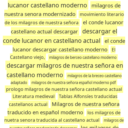
lucanor castellano moderno
milagros de
nuestra senora modernizado
movimiento literario
el conde lucanor
de los milagros de nuestra señora
descargar el
castellano actual descargar
conde lucanor en castellano actual
el conde
lucanor descargar castellano moderno
El
Castellano viejo,
milagros de berceo castellano moderno
descargar milagros de nuestra señora en
castellano moderno
milagros de la breceo castellano
adaptado
milagros de nuestra señora español moderno pdf
prologo milagros de nuestra señora castellano actual
Literatura medieval
Tablas Alfonsíes traducidas
Milagros de nuestra señora
castellanos actual
traducido en español moderno
los milagros de
nuetra senora traducida al castellano actual
milagros de
los milagros de