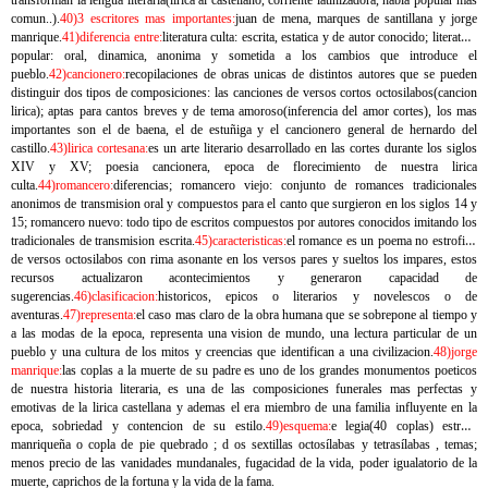
transforman la lengua literaria(lirica al castellano, corriente latinizadora, habla popular mas
comun..).
40)3 escritores mas importantes:
juan de mena, marques de santillana y jorge
manrique.
41)diferencia entre:
literatura culta: escrita, estatica y de autor conocido; literatura
popular: oral, dinamica, anonima y sometida a los cambios que introduce el
pueblo.
42)cancionero:
recopilaciones de obras unicas de distintos autores que se pueden
distinguir dos tipos de composiciones: las canciones de versos cortos octosilabos(cancion
lirica); aptas para cantos breves y de tema amoroso(inferencia del amor cortes), los mas
importantes son el de baena, el de estuñiga y el cancionero general de hernardo del
castillo.
43)lirica cortesana:
es un arte literario desarrollado en las cortes durante los siglos
XIV y XV; poesia cancionera, epoca de florecimiento de nuestra lirica
culta.
44)romancero:
diferencias; romancero viejo: conjunto de romances tradicionales
anonimos de transmision oral y compuestos para el canto que surgieron en los siglos 14 y
15; romancero nuevo: todo tipo de escritos compuestos por autores conocidos imitando los
tradicionales de transmision escrita.
45)caracteristicas:
el romance es un poema no estrofico
de versos octosilabos con rima asonante en los versos pares y sueltos los impares, estos
recursos actualizaron acontecimientos y generaron capacidad de
sugerencias.
46)clasificacion:
historicos, epicos o literarios y novelescos o de
aventuras.
47)representa:
el caso mas claro de la obra humana que se sobrepone al tiempo y
a las modas de la epoca, representa una vision de mundo, una lectura particular de un
pueblo y una cultura de los mitos y creencias que identifican a una civilizacion.
48)jorge
manrique:
las coplas a la muerte de su padre es uno de los grandes monumentos poeticos
de nuestra historia literaria, es una de las composiciones funerales mas perfectas y
emotivas de la lirica castellana y ademas el era miembro de una familia influyente en la
epoca, sobriedad y contencion de su estilo.
49)esquema:
e legia(40 coplas) estrofa
manriqueña o copla de pie quebrado ; d os sextillas octosílabas y tetrasílabas , temas;
menos precio de las vanidades mundanales, fugacidad de la vida, poder igualatorio de la
muerte, caprichos de la fortuna y la vida de la fama.