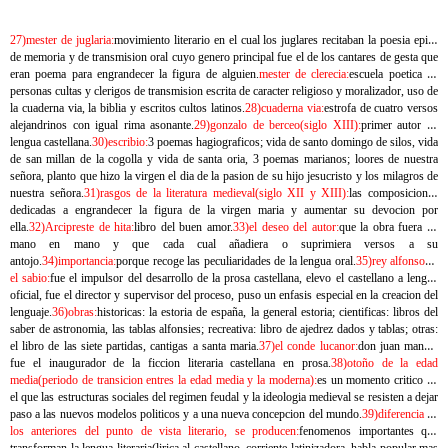
27)mester de juglaria:
movimiento literario en el cual los juglares recitaban la poesia epica
de memoria y de transmision oral cuyo genero principal fue el de los cantares de gesta que
eran poema para engrandecer la figura de alguien.
mester de clerecia:
escuela poetica de
personas cultas y clerigos de transmision escrita de caracter religioso y moralizador, uso de
la cuaderna via, la biblia y escritos cultos latinos.
28)cuaderna via:
estrofa de cuatro versos
alejandrinos con igual rima asonante.
29)gonzalo de berceo(siglo XIII):
primer autor en
lengua castellana.
30)escribio:
3 poemas hagiograficos; vida de santo domingo de silos, vida
de san millan de la cogolla y vida de santa oria, 3 poemas marianos; loores de nuestra
señora, planto que hizo la virgen el dia de la pasion de su hijo jesucristo y los milagros de
nuestra señora.
31)rasgos de la literatura medieval(siglo XII y XIII):
las composiciones
dedicadas a engrandecer la figura de la virgen maria y aumentar su devocion por
ella.
32)Arcipreste de hita:
libro del buen amor.
33)el deseo del autor:
que la obra fuera de
mano en mano y que cada cual añadiera o suprimiera versos a su
antojo.
34)importancia:
porque recoge las peculiaridades de la lengua oral.
35)rey alfonso X
el sabio:
fue el impulsor del desarrollo de la prosa castellana, elevo el castellano a lengua
oficial, fue el director y supervisor del proceso, puso un enfasis especial en la creacion del
lenguaje.
36)obras:
historicas: la estoria de españa, la general estoria; cientificas: libros del
saber de astronomia, las tablas alfonsies; recreativa: libro de ajedrez dados y tablas; otras:
el libro de las siete partidas, cantigas a santa maria.
37)el conde lucanor:
don juan manuel
fue el inaugurador de la ficcion literaria castellana en prosa.
38)otoño de la edad
media(periodo de transicion entres la edad media y la moderna):
es un momento critico en
el que las estructuras sociales del regimen feudal y la ideologia medieval se resisten a dejar
paso a las nuevos modelos politicos y a una nueva concepcion del mundo.
39)diferencia de
los anteriores del punto de vista literario, se producen:
fenomenos importantes que