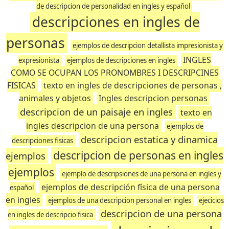
de descripcion de personalidad en ingles y español
descripciones en ingles de
personas
ejemplos de descripcion detallista impresionista y
INGLES
expresionista
ejemplos de descripciones en ingles
COMO SE OCUPAN LOS PRONOMBRES I DESCRIPCINES
FISICAS
texto en ingles de descripciones de personas ,
animales y objetos
Ingles descripcion personas
descripcion de un paisaje en ingles
texto en
ingles descripcion de una persona
ejemplos de
descripcion estatica y dinamica
descripciones fisicas
descripcion de personas en ingles
ejemplos
ejemplos
ejemplo de descripsiones de una persona en ingles y
ejemplos de descripción física de una persona
español
en ingles
ejemplos de una descripcion personal en ingles
ejecicios
descripcion de una persona
en ingles de descripcio fisica