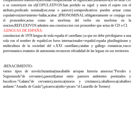
complementos:transitivo(necesitan complementar su significado;intransitivo(si no tiene CD
o se construyen sin el)COPULATIVOS:han perdido su signf. y unen el sujeto con el
atributo,predicado nominal(ser,estar o parecer).semipredicativos pueden actuar como
copulativos(movimiento=hallar,acabar..)PRONOMINAL:obligatoriamente se conjuga con
el pronombre,actua como un morfema del verbo sin morfema en la
oracion;REFLEXIVOS:admiten una construccion con pronombre que actua de CD o CI.
-LENGUAS DE ESPAÑA-
constitucion de 1978 lengua de toda españa el castellano ya que no debe privilegiarse a una
sola con el nombre de español.en foros internacionales=español.españa plurilingüismo y
multicultura de la sociedad del s.XXI castellano,catalan y gallego romanicas,vasco
prerromanico.estatutos de autonomia reconocen oficialidad de las leguas en sus territorios
-RENACIMIENTO-
varios tipos de novela:bizantina(inacabable arropan historia amorosa:"Persiles y
Segismunda"de cervantes),pastoril(amor entre pastores ambientes poetizados y
bucolicos:"Galatea"de cervantes),morisca(moros y cristianos),caballeresca(caballero
andante:"Amadis de Gaula"),picaresca(niño=picaro:"el Lazarillo de Tormes)