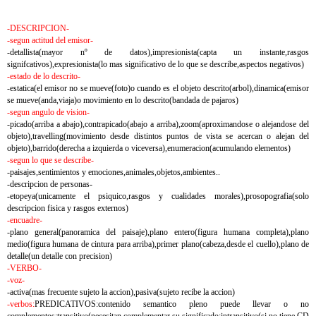
-DESCRIPCION-
-segun actitud del emisor-
-detallista(mayor nº de datos),impresionista(capta un instante,rasgos
signifcativos),expresionista(lo mas significativo de lo que se describe,aspectos negativos)
-estado de lo descrito-
-estatica(el emisor no se mueve(foto)o cuando es el objeto descrito(arbol),dinamica(emisor
se mueve(anda,viaja)o movimiento en lo descrito(bandada de pajaros)
-segun angulo de vision-
-picado(arriba a abajo),contrapicado(abajo a arriba),zoom(aproximandose o alejandose del
objeto),travelling(movimiento desde distintos puntos de vista se acercan o alejan del
objeto),barrido(derecha a izquierda o viceversa),enumeracion(acumulando elementos)
-segun lo que se describe-
-paisajes,sentimientos y emociones,animales,objetos,ambientes..
-descripcion de personas-
-etopeya(unicamente el psiquico,rasgos y cualidades morales),prosopografia(solo
descripcion fisica y rasgos externos)
-encuadre-
-plano general(panoramica del paisaje),plano entero(figura humana completa),plano
medio(figura humana de cintura para arriba),primer plano(cabeza,desde el cuello),plano de
detalle(un detalle con precision)
-VERBO-
-voz-
-activa(mas frecuente sujeto la accion),pasiva(sujeto recibe la accion)
-verbos:
PREDICATIVOS:contenido semantico pleno puede llevar o no