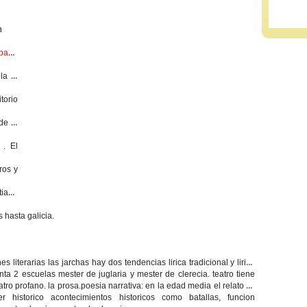
n
spaña
la la
torio
de la
a .
El
ros y
tiago
 hasta galicia.
s literarias las jarchas hay dos tendencias lirica tradicional y lirica
ta 2 escuelas mester de juglaria y mester de clerecia. teatro tiene
atro profano. la prosa.
poesia narrativa:
en la edad media el relato se
er historico acontecimientos historicos como batallas, funcion