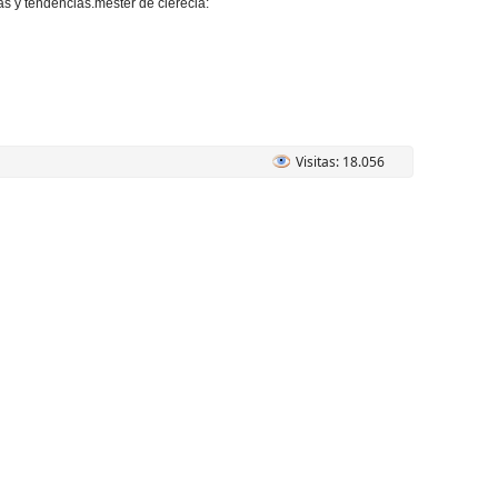
as y tendencias.
mester de clerecia:
Visitas: 18.056