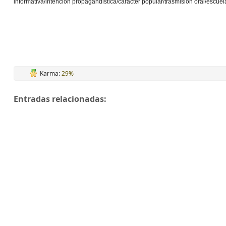
informativa/intencion propagandistica/caracter popular/trasmision oral/escuel
Karma:
29%
Entradas relacionadas: