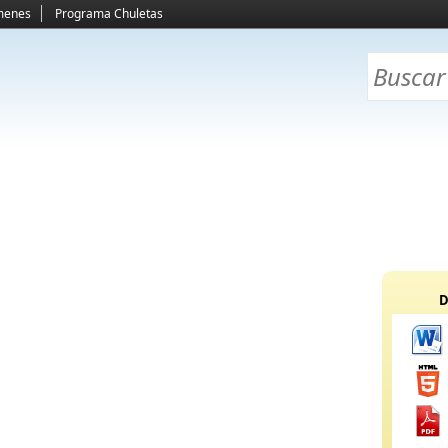
menes
Programa Chuletas
D