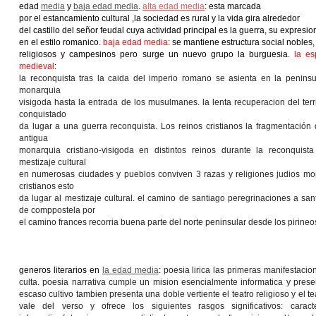
edad
media
y
baja edad media
.
alta edad media
: esta marcada
por el estancamiento cultural ,la sociedad es rural y la vida gira alrededor
del castillo del señor feudal cuya actividad principal es la guerra, su expresio
en el estilo romanico.
baja edad media
: se mantiene estructura social nobles,
religiosos y campesinos pero surge un nuevo grupo la burguesia.
la e
medieval
:
la reconquista
tras la caida del imperio romano se asienta en la peninsu
monarquia
visigoda hasta la entrada de los musulmanes. la lenta recuperacion del terri
conquistado
da lugar a una guerra reconquista.
Los reinos cristianos
la fragmentación 
antigua
monarquia cristiano-visigoda en distintos reinos durante la reconquist
mestizaje cultural
en numerosas ciudades y pueblos conviven 3 razas y religiones judios mo
cristianos esto
da lugar al mestizaje cultural.
el camino de santiago
peregrinaciones a san
de comppostela por
el camino frances recorria buena parte del norte peninsular desde los pirineos
generos literarios en
la edad media
:
poesia lirica las primeras manifestacione
culta. poesia narrativa cumple un mision esencialmente informatica y presen
escaso cultivo tambien presenta una doble vertiente el teatro religioso y el te
vale del verso y ofrece los siguientes rasgos significativos: caract