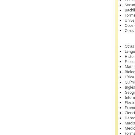
Secun
Bachil
Forma
Unive
Oposi
Otros
Otras
Lengua
Histor
Filoso
Matem
Biolo
Física
Quími
Inglé
Geogr
Infor
Electr
Econ
Cienci
Dere
Magis
Medic
Forma