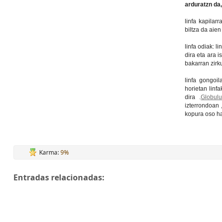
arduratzn da,
linfa kapilarr
biltza da aien
linfa odiak: l
dira eta ara i
bakarran zirku
linfa gongoil
horietan linf
dira .
Globulu
izterrondoan 
kopura oso h
Karma:
9%
Entradas relacionadas: