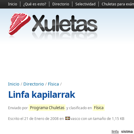
Inicio
¿Qué es esto?
Directorio
Selectividad
Chuletas para exá
Inicio
/
Directorio
/
Física
/
Linfa kapilarrak
Programa Chuletas
Física
Enviado por
y clasificado en
Escrito el
21 de Enero de 2008
en
vasco con un tamaño de 1,15 KB
linfa
sistma z