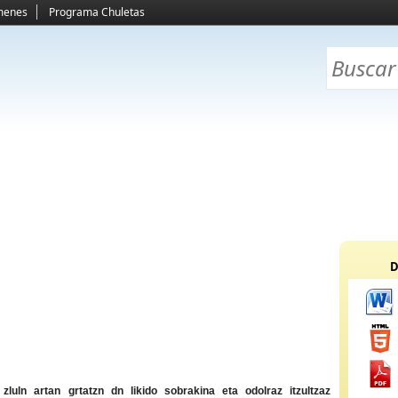
menes
Programa Chuletas
D
luln artan grtatzn dn likido sobrakina eta odolraz itzultzaz