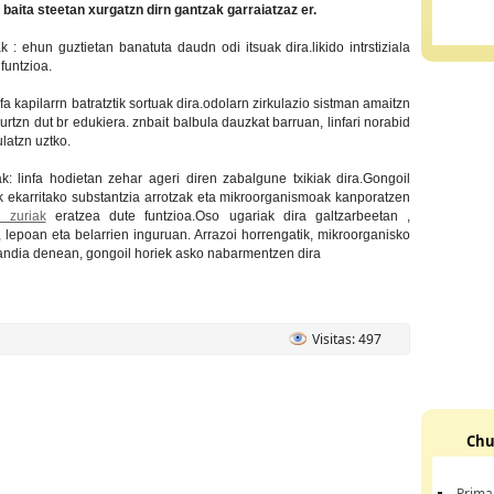
 baita steetan xurgatzn dirn gantzak garraiatzaz er.
ak : ehun guztietan banatuta daudn odi itsuak dira.likido intrstiziala
 funtzioa.
infa kapilarrn batratztik sortuak dira.odolarn zirkulazio sistman amaitzn
surtzn dut br edukiera. znbait balbula dauzkat barruan, linfari norabid
latzn uztko.
ak: linfa hodietan zehar ageri diren zabalgune txikiak dira.Gongoil
ak ekarritako substantzia arrotzak eta mikroorganismoak kanporatzen
 zuriak
eratzea dute funtzioa.Oso ugariak dira galtzarbeetan ,
, lepoan eta belarrien inguruan. Arrazoi horrengatik, mikroorganisko
andia denean, gongoil horiek asko nabarmentzen dira
Visitas: 497
Chu
Prima