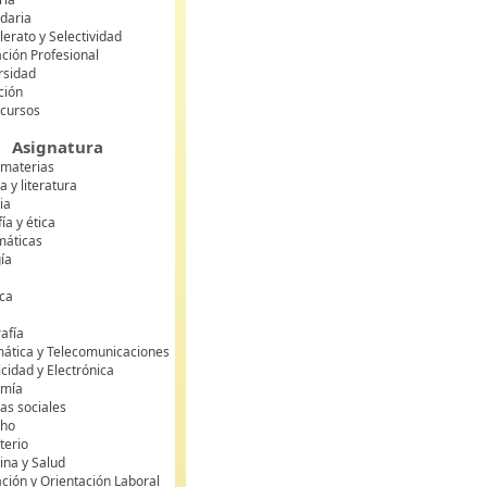
daria
lerato y Selectividad
ción Profesional
rsidad
ción
 cursos
Asignatura
 materias
 y literatura
ia
fía y ética
áticas
gía
ca
s
afía
mática y Telecomunicaciones
icidad y Electrónica
omía
as sociales
cho
terio
ina y Salud
ción y Orientación Laboral