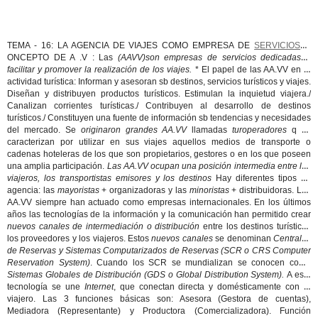
TEMA - 16: LA AGENCIA DE VIAJES COMO EMPRESA DE
SERVICIOS
C
ONCEPTO DE A .V : Las
(AAVV)
son empresas de servicios dedicadas a
facilitar y promover la realización de los viajes.
* El papel de las AA.VV en la
actividad turística: Informan y asesoran sb destinos, servicios turísticos y viajes.
Diseñan y distribuyen productos turísticos. Estimulan la inquietud viajera./
Canalizan corrientes turísticas./ Contribuyen al desarrollo de destinos
turísticos./ Constituyen una fuente de información sb tendencias y necesidades
del mercado. Se
originaron grandes AA.VV
llamadas
turoperadores
q se
caracterizan por utilizar en sus viajes aquellos medios de transporte o
cadenas hoteleras de los que son propietarios, gestores o en los que poseen
una amplia participación.
Las AA.VV ocupan una posición intermedia entre los
viajeros, los transportistas emisores y los destinos
Hay diferentes tipos de
agencia: las
mayoristas
+ organizadoras y las
minoristas
+ distribuidoras. Las
AA.VV siempre han actuado como empresas internacionales. En los últimos
años las tecnologías de la información y la comunicación han permitido crear
nuevos canales de intermediación o distribución
entre los destinos turísticos
los proveedores y los viajeros. Estos
nuevos canales
se denominan
Centrales
de Reservas y Sistemas Computarizados de Reservas (SCR o CRS Computer
Reservation System)
. Cuando los SCR se mundializan se conocen como
Sistemas Globales de Distribución (GDS o Global Distribution System).
A esta
tecnología se une
Internet
, que conectan directa y domésticamente con el
viajero. Las 3 funciones básicas son: Asesora (Gestora de cuentas),
Mediadora (Representante) y Productora (Comercializadora). Función