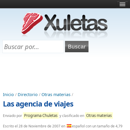
Inicio
¿Qué es esto?
Directorio
Selectividad
Chuletas para exámenes
Programa Chuletas
Inicio
/
Directorio
/
Otras materias
/
Las agencia de viajes
Programa Chuletas
Otras materias
Enviado por
y clasificado en
Escrito el
28 de Noviembre de 2007
en
español con un tamaño de 4,79