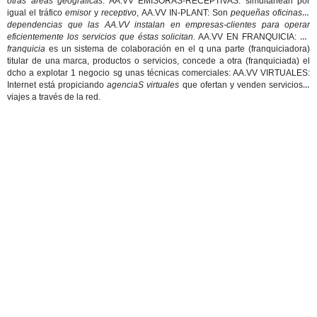
otras áreas geográficas
: AA.VV EMISORAS-RECEPTIVAS: simultanean por
igual el tráfico
emisor
y
receptivo
, AA.VV IN-PLANT: Son
pequeñas oficinas o
dependencias que las AA.VV instalan en empresas-clientes para operar
eficientemente los servicios que éstas solicitan.
AA.VV EN FRANQUICIA: La
franquicia
es un sistema de colaboración en el q una parte (franquiciadora)
titular de una marca, productos o servicios, concede a otra (franquiciada) el
dcho a explotar 1 negocio sg unas técnicas comerciales: AA.VV VIRTUALES:
Internet está propiciando
agenciaS virtuales
que ofertan y venden servicios y
viajes a través de la red.