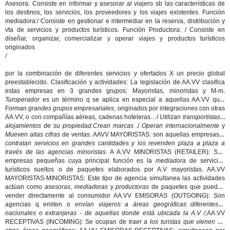
Asesora: Consiste en informar y asesorar al viajero sb las características de
los destinos, los servicios, los proveedores y los viajes existentes. Función
mediadora:/ Consiste en gestionar e intermediar en la reserva, distribución y
vta de servicios y productos turísticos. Función Productora: / Consiste en
diseñar, organizar, comercializar y operar viajes y productos turísticos
originados
/
por la combinación de diferentes servicios y ofertados X un precio global
preestablecido. Clasificación y actividades: La legislación de AA.VV clasifica
estas empresas en 3 grandes grupos: Mayoristas, minoristas y M-m.
Turoperador
es un término q se aplica en especial a aquellas AA.VV que:
Forman
grandes grupos empresariales
, originados por integraciones con otras
AA.VV, o con compañías aéreas, cadenas hoteleras…/
Utilizan transportistas y
alojamientos de su propiedad
.
Crean marcas
./
Operan internacionalmente
y
Mueven altas cifras
de ventas. AAVV MAYORISTAS: son aquellas empresas q
contratan servicios en grandes cantidades y los revenden plaza a plaza a
través de las agencias minoristas.
A A.VV MINORISTAS (RETAILER): Son
empresas pequeñas cuya principal función es la
mediadora
de servicios
turísticos sueltos o de paquetes elaborados por A.V mayoristas. AA.VV
MAYORISTAS-MINORISTAS: Este tipo de agencia simultanea las actividades
actúan como
asesoras
,
mediadoras
y
productoras
de paquetes que pueden
vender directamente al consumidor AA.VV EMISORAS (OUTGOING): Son
agencias q emiten o
envían viajeros a áreas geográficas diferentes -
nacionales o extranjeras - de aquellas donde está ubicada la A.V /,
AA.VV
RECEPTIVAS (INCOMING): Se ocupan de
traer a los turistas que vienen de