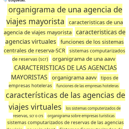
Etiquetas:
organigrama de una agencia de
viajes mayorista
caracteristicas de una
caracteristicas de
agencia de viajes mayorista
agencias virtuales
funciones de los sistemas
centrales de reserva-SCR
sistemas computarizados
organigrama de una aavv
de reservas (scr)
CARACTERISTICAS DE LAS AGENCIAS
MAYORISTAS
organigrama aavv
tipos de
empresas hoteleras
funciones de las empresas hoteleras
características de las agencias de
viajes virtuales
los sistemas computerizados de
reservas, scr o crs
organigrama sobre empresas turisticas
sistemas computarizados de reservas de las agencias