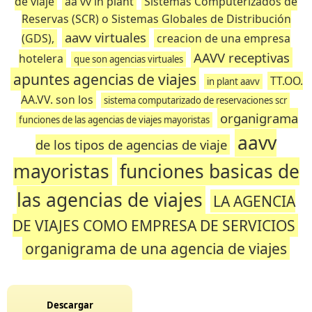
de viaje
aa vv in plant
Sistemas Computerizados de
Reservas (SCR) o Sistemas Globales de Distribución
aavv virtuales
(GDS),
creacion de una empresa
AAVV receptivas
hotelera
que son agencias virtuales
apuntes agencias de viajes
TT.OO.
in plant aavv
AA.VV. son los
sistema computarizado de reservaciones scr
organigrama
funciones de las agencias de viajes mayoristas
aavv
de los tipos de agencias de viaje
mayoristas
funciones basicas de
las agencias de viajes
LA AGENCIA
DE VIAJES COMO EMPRESA DE SERVICIOS
organigrama de una agencia de viajes
Descargar