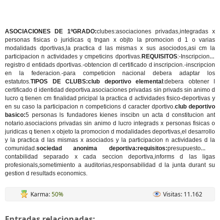
ASOCIACIONES DE 1ºGRADO:
clubes:asociaciones privadas,integradas x
personas fisicas o juridicas q tngan x objto la promocion d 1 o varias
modalidads dportivas,la practica d las mismas x sus asociodos,asi cm la
participacion n actividades y cmpeticins dportivas.
REQUISITOS
:-Inscripcion n
registro d entidads dportivas.-obtencion dl certificado d inscripcion.-inscripcion
en la federacion.-para competicion nacional debera adaptar los
estatutos.
TIPOS DE CLUBS:club deportivo elemental
:debera obtener l
certificado d identidad deportiva.asociaciones privadas sin privads sin animo d
lucro q tienen cm finalidad pricipal la practica d actividades fisico-deportivas y
en su caso la participacion n competicions d caracter dportivo.
club deportivo
basico:
5 personas ls fundadores kienes inscibn un acta d constitucion ant
notario.asociacions privadas sin animo d lucro integrads x personas fisicas o
juridicas q tienen x objeto la promocion d modalidades deportivas,el desarrollo
y la practica d las mismas x asociados y la participacion n actividades d la
comunidad.
sociedad anonima deportiva:requisitos:
presupuesto y
contabilidad separado x cada seccion deportiva,informs d las ligas
profesionals,sometimiento a auditorias,responsabilidad d la junta durant su
gestion d resultads economics.
Karma:
50%
Visitas: 11.162
Entradas relacionadas: