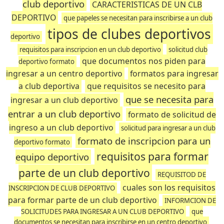
club deportivo
CARACTERISTICAS DE UN CLB
DEPORTIVO
que papeles se necesitan para inscribirse a un club
tipos de clubes deportivos
deportivo
requisitos para inscripcion en un club deportivo
solicitud club
que documentos nos piden para
deportivo formato
ingresar a un centro deportivo
formatos para ingresar
a club deportiva
que requisitos se necesito para
que se necesita para
ingresar a un club deportivo
entrar a un club deportivo
formato de solicitud de
ingreso a un club deportivo
solicitud para ingresar a un club
formato de inscripcion para un
deportivo formato
requisitos para formar
equipo deportivo
parte de un club deportivo
REQUISITOD DE
cuales son los requisitos
INSCRIPCION DE CLUB DEPORTIVO
para formar parte de un club deportivo
INFORMCION DE
SOLICITUDES PARA INGRESAR A UN CLUB DEPORTIVO
que
documentos se necesitan para inscribirse en un centro deportivo