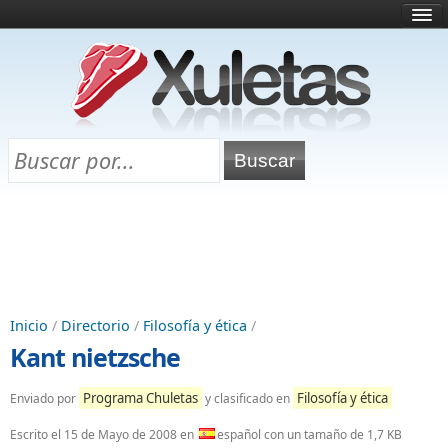
Inicio
¿Qué es esto?
Directorio
Selectividad
Chuletas para exámenes
Programa Chuletas
Inicio
/
Directorio
/
Filosofía y ética
/
Kant nietzsche
Programa Chuletas
Filosofía y ética
Enviado por
y clasificado en
Escrito el
15 de Mayo de 2008
en
español con un tamaño de 1,7 KB