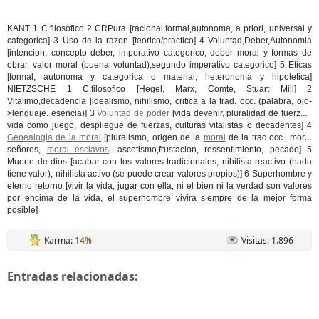
KANT 1 C.filosofico 2 CRPura [racional,formal,autonoma, a priori, universal y
categorica] 3 Uso de la razon [teorico/practico] 4 Voluntad,Deber,Autonomia
[intencion, concepto deber, imperativo categorico, deber moral y formas de
obrar, valor moral (buena voluntad),segundo imperativo categorico] 5 Eticas
[formal, autonoma y categorica o material, heteronoma y hipotetica]
NIETZSCHE 1 C.filosofico [Hegel, Marx, Comte, Stuart Mill] 2
Vitalimo,decadencia [idealismo, nihilismo, critica a la trad. occ. (palabra, ojo-
>lenguaje. esencia)] 3
Voluntad de poder
[vida devenir, pluralidad de fuerzas,
vida como juego, despliegue de fuerzas, culturas vitalistas o decadentes] 4
Genealogia de la moral
[pluralismo, origen de la
moral
de la trad.occ., moral
señores,
moral esclavos
, ascetismo,frustacion, ressentimiento, pecado] 5
Muerte de dios [acabar con los valores tradicionales, nihilista reactivo (nada
tiene valor), nihilista activo (se puede crear valores propios)] 6 Superhombre y
eterno retorno [vivir la vida, jugar con ella, ni el bien ni la verdad son valores
por encima de la vida, el superhombre vivira siempre de la mejor forma
posible]
Karma:
14%
Visitas: 1.896
Entradas relacionadas: