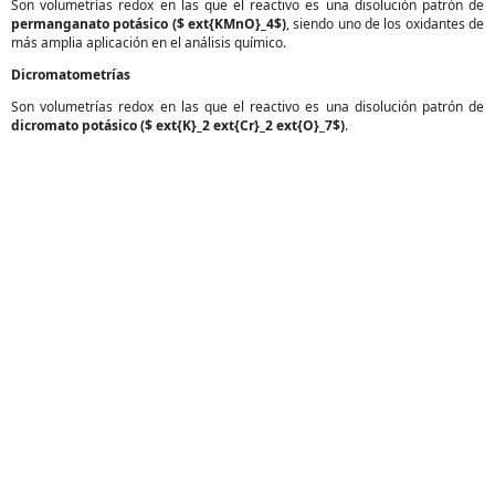
Son volumetrías redox en las que el reactivo es una disolución patrón de
permanganato potásico ($ ext{KMnO}_4$)
, siendo uno de los oxidantes de
más amplia aplicación en el análisis químico.
Dicromatometrías
Son volumetrías redox en las que el reactivo es una disolución patrón de
dicromato potásico ($ ext{K}_2 ext{Cr}_2 ext{O}_7$)
.