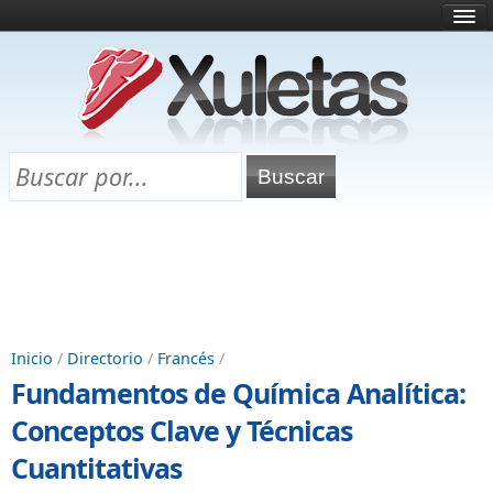
Inicio
¿Qué es esto?
Directorio
Selectividad
Chuletas para exámenes
Programa Chuletas
Inicio
/
Directorio
/
Francés
/
Fundamentos de Química Analítica:
Conceptos Clave y Técnicas
Cuantitativas