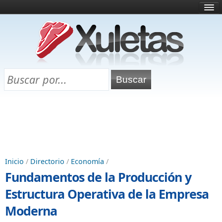
Inicio
¿Qué es esto?
Directorio
Selectividad
Chuletas para exámenes
Programa Chuletas
Inicio
/
Directorio
/
Economía
/
Fundamentos de la Producción y
Estructura Operativa de la Empresa
Moderna