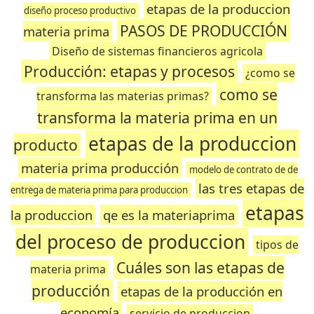
etapas de la produccion
diseño proceso productivo
PASOS DE PRODUCCIÓN
materia prima
Diseño de sistemas financieros agricola
Producción: etapas y procesos
¿como se
como se
transforma las materias primas?
transforma la materia prima en un
etapas de la produccion
producto
materia prima producción
modelo de contrato de de
las tres etapas de
entrega de materia prima para produccion
etapas
la produccion
qe es la materiaprima
del proceso de produccion
tipos de
Cuáles son las etapas de
materia prima
producción
etapas de la producción en
economía
servicio de produccion