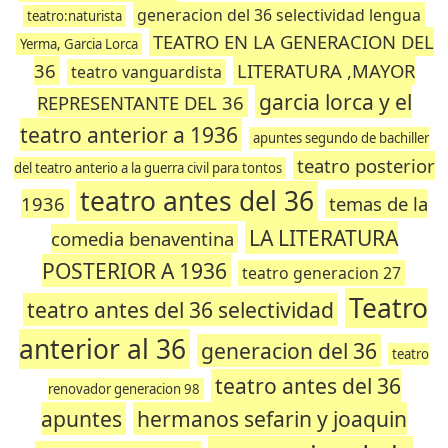
generacion del 36 selectividad lengua
teatro:naturista
TEATRO EN LA GENERACION DEL
Yerma, Garcia Lorca
36
LITERATURA ,MAYOR
teatro vanguardista
garcia lorca y el
REPRESENTANTE DEL 36
teatro anterior a 1936
apuntes segundo de bachiller
teatro posterior
del teatro anterio a la guerra civil para tontos
teatro antes del 36
1936
temas de la
LA LITERATURA
comedia benaventina
POSTERIOR A 1936
teatro generacion 27
Teatro
teatro antes del 36 selectividad
anterior al 36
generacion del 36
teatro
teatro antes del 36
renovador generacion 98
apuntes
hermanos sefarin y joaquin