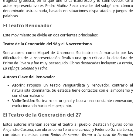
tragedia grotesca, en la que une lo caricaturesco y lo conmovedor. Otro
autor representativo es Pedro Muñoz Seco, creador del subgénero cómico
denominado astracanada, basado en situaciones disparatadas y juegos de
palabras.
El Teatro Renovador
Este movimiento se divide en dos corrientes principales:
Teatro de la Generación del 98 y el Novecentismo
Son autores como Miguel de Unamuno. Su teatro está marcado por las
dificultades de la representación. Realiza una gran crítica a la dictadura de
Primo de Rivera y fue muy perseguido. Obras destacadas incluyen:
La venda
,
La esfinge
,
Soledad
y
Fedra
.
Autores Clave del Renovador
Azorín:
Propuso un teatro vanguardista y renovador, contrario al
naturalista dominante. Su estética tiene contactos con el simbolismo y
con el surrealismo.
Valle-Inclán:
Su teatro es original y busca una constante renovación,
evolucionando hacia el esperpento.
El Teatro de la Generación del 27
Estos autores intentan acercar el teatro al pueblo. Destacan figuras como
Alejandro Casona, con obras como
La sirena varada
, y Federico García Lorca,
con obras maestras como
Bodas de sangre
,
Yerma
o
La casa de Bernarda