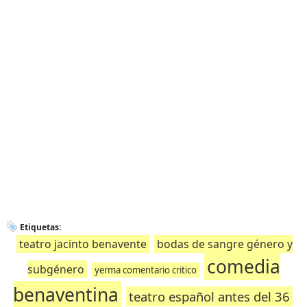
Etiquetas:
teatro jacinto benavente
bodas de sangre género y
comedia
subgénero
yerma comentario critico
benaventina
teatro español antes del 36