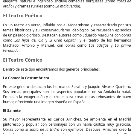
elegante, natural e ingenioso. Incluye comedias burguesas (como
Rosas de
otoño
) y dramas rurales (como
La malquerida
).
El Teatro Poético
Es un teatro en verso, influido por el Modernismo y caracterizado por sus
temas históricos y su conservadurismo ideológico. Se recuerdan episodios
de un pasado glorioso. Destacan autores como Eduardo Marquina con obras
como
Las hijas del Cid
y
El Gran Capitán
, y el teatro de los hermanos
Machado, Antonio y Manuel, con obras como
Las adelfas
y
La prima
Fernanda
.
El Teatro Cómico
Dentro de este tipo encontramos dos géneros principales:
La Comedia Costumbrista
En este género destacan los hermanos Serafín y Joaquín Álvarez Quintero.
Sus temas principales son los aspectos populares de su Andalucía natal.
Emplean la exageración y el chiste para crear obras rebosantes de buen
humor, ofreciendo una imagen risueña de España.
El Sainete
Su mayor representante es Carlos Arniches. Se ambienta en el Madrid
pintoresco y popular, con personajes con un habla castiza muy graciosa.
Obras como
El santo de la Isidra
son ejemplos. Después, Arniches creó la