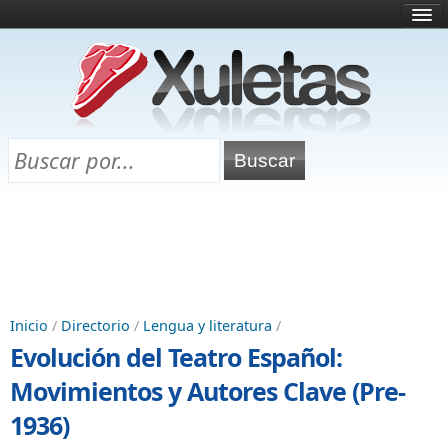
Inicio
¿Qué es esto?
Directorio
Selectividad
Chuletas para exámenes
Programa Chuletas
Inicio
/
Directorio
/
Lengua y literatura
/
Evolución del Teatro Español:
Movimientos y Autores Clave (Pre-
1936)