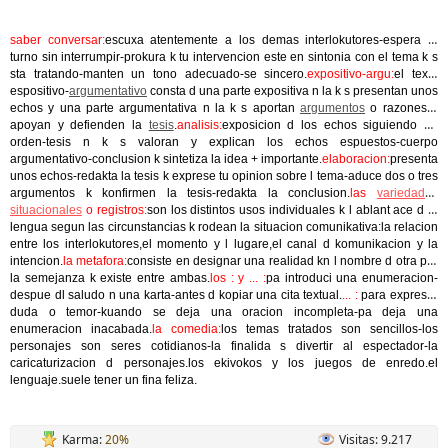
saber conversar:
escuxa atentemente a los demas interlokutores-espera tu
turno sin interrumpir-prokura k tu intervencion este en sintonia con el tema k s
sta tratando-manten un tono adecuado-se sincero.
expositivo-argu:
el texto
espositivo-
argumentativo
consta d una parte expositiva n la k s presentan unos
echos y una parte argumentativa n la k s aportan
argumentos
o razones k
apoyan y defienden la
tesis
.
analisis:
exposicion d los echos siguiendo un
orden-tesis n k s valoran y explican los echos espuestos-cuerpo
argumentativo-conclusion k sintetiza la idea + importante.
elaboracion:
presenta
unos echos-redakta la tesis k exprese tu opinion sobre l tema-aduce dos o tres
argumentos k konfirmen la tesis-redakta la conclusion.
las
variedades
situacionales
o registros:
son los distintos usos individuales k l ablant ace d la
lengua segun las circunstancias k rodean la situacion comunikativa:la relacion
entre los interlokutores,el momento y l lugare,el canal d komunikacion y la
intencion.
la metafora:
consiste en designar una realidad kn l nombre d otra por
la semejanza k existe entre ambas.
los : y ... :
pa introduci una enumeracion-
despue dl saludo n una karta-antes d kopiar una cita textual.
... :
para expresar
duda o temor-kuando se deja una oracion incompleta-pa deja una
enumeracion inacabada.
la comedia:
los temas tratados son sencillos-los
personajes son seres cotidianos-la finalida s divertir al espectador-la
caricaturizacion d personajes.los ekivokos y los juegos de enredo.el
lenguaje.suele tener un fina feliza.
Karma:
20%
Visitas: 9.217