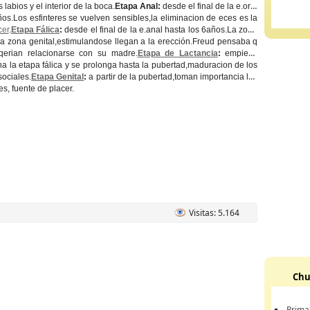
s labios y el interior de la boca.
Etapa Anal:
desde el final de la e.oral
ños.Los esfinteres se vuelven sensibles,la eliminacion de eces es la
cer
.
Etapa Fálica
:
desde el final de la e.anal hasta los 6años.La zona
la zona genital,estimulandose llegan a la erección.Freud pensaba q
qerian relacionarse con su madre.
Etapa de Lactancia
:
empieza
a la etapa fálica y se prolonga hasta la pubertad,maduracion de los
sociales.
Etapa Genital
:
a partir de la pubertad,toman importancia las
s, fuente de placer.
Visitas: 5.164
Chu
Prima