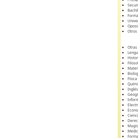
Secun
Bachil
Forma
Unive
Oposi
Otros
Otras
Lengua
Histor
Filoso
Matem
Biolo
Física
Quími
Inglé
Geogr
Infor
Electr
Econ
Cienci
Dere
Magis
Medic
Forma