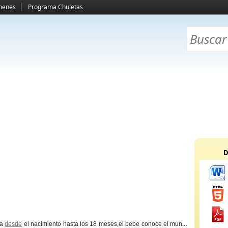
menes
Programa Chuletas
D
va
desde
el nacimiento hasta los 18 meses,el bebe conoce el mundo