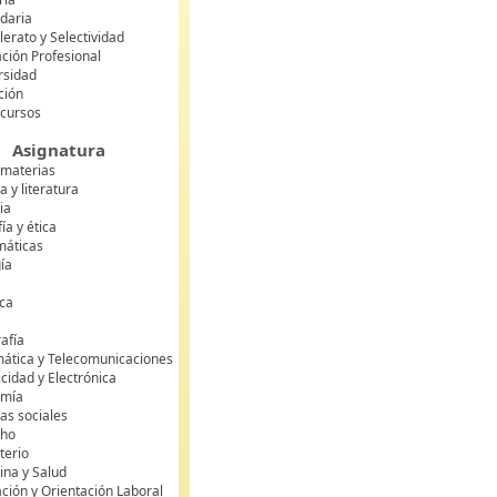
daria
lerato y Selectividad
ción Profesional
rsidad
ción
 cursos
Asignatura
 materias
 y literatura
ia
fía y ética
áticas
gía
ca
s
afía
mática y Telecomunicaciones
icidad y Electrónica
omía
as sociales
cho
terio
ina y Salud
ción y Orientación Laboral