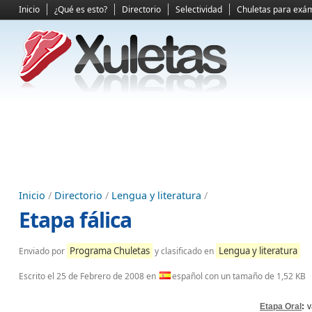
Inicio
¿Qué es esto?
Directorio
Selectividad
Chuletas para exá
Inicio
/
Directorio
/
Lengua y literatura
/
Etapa fálica
Programa Chuletas
Lengua y literatura
Enviado por
y clasificado en
Escrito el
25 de Febrero de 2008
en
español con un tamaño de 1,52 KB
Etapa Oral
: